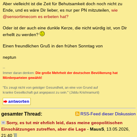
Aber vielleicht ist die Zeit für Behutsamkeit doch noch nicht zu
Ende, und es wäre Dir lieber, es nur per PN mitzuteilen,
wie
@sensortimecom es erbeten hat?
Oder ist der auch eine dunkle Kerze, die nicht würdig ist, von Dir
erhellt zu werden?
Einen freundlichen Gruß in den frühen Sonntag von
neptun
--
Immer daran denken:
Die große Mehrheit der deutschen Bevölkerung hat
Mörderparteien gewählt!
"Es zeugt nicht von geistiger Gesundheit, an eine von Grund auf
kranke Gesellschaft gut angepasst zu sein." (Jiddu Krishnamurti)
antworten
gesamter Thread:
RSS-Feed dieser Diskussion
Sorry, es tut mir ehrlich leid, dass meine geopolitischen
Einschätzungen zutreffen, aber die Lage
-
MausS
,
13.05.2026,
21:40