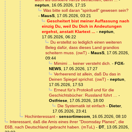
neptun
,
16.05.2026, 17:15
Was bitte soll daran "spirituell" gewesen sein?
-
MausS
,
17.05.2026, 03:21
Gescheitert bist meiner Auffassung nach
einzig Du, weil Du Dich in Andeutungen
ergehst, anstatt Klartext ...
-
neptun
,
17.05.2026, 06:22
Du erstellst so lediglich einen weiteren
Beleg dafür, dass dieses Land grandios
scheitern muss. (owT)
-
MausS
,
17.05.2026,
09:44
Mimimi ... keiner versteht dich.
-
FOX-
NEWS
,
17.05.2026, 17:27
Verheerend ist allein, daß Du das in
Deinen Spiegel sprichst. (owT)
-
neptun
,
17.05.2026, 17:53
Erneut für's Protokoll und für die
Geschichtsbücher: Russland führt …
-
Ostfriese
,
17.05.2026, 18:00
Die Systematik ist einfach
-
Dieter
,
17.05.2026, 23:41
Hochinteressant
-
sensortimecom
,
16.05.2026, 08:10
Interessant, daß die Amis eines ihrer "Doomsday Planes", die
E6B, nach Deutschland gebracht haben. (mTuL)
-
DT
,
13.05.2026,