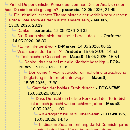
Ziehst Du persönliche Konsequenzen aus Deiner Analyse oder
hast Du sie bereits gezogen?
-
paranoia
,
13.05.2026, 21:49
Ein 'ziemlich' ernstes Thema hinter einer wirklich sehr ernsten
Frage. Wie sollte es denn auch anders sein,
-
MausS
,
13.05.2026, 23:29
Danke!
-
paranoia
,
13.05.2026, 23:33
Die Ratten sind nicht mal mehr bereit, das …
-
Ostfriese
,
14.05.2026, 08:30
+1, Familie geht vor
-
D-Marker
,
14.05.2026, 08:52
Was meinst du damit...?
-
Andudu
,
15.05.2026, 14:53
Technischen Geschehen
-
MausS
,
15.05.2026, 16:54
Danke, das hat bei mir alle Klarheit beseitigt.
-
FOX-
NEWS
,
15.05.2026, 17:18
Der kleine @Foxi ist wieder einmal ohne erwachsene
Begleitung im Internet unterwegs...
-
MausS
,
15.05.2026, 17:30
Sagt der, der hohles Stroh drischt.
-
FOX-NEWS
,
16.05.2026, 06:39
Dass Du nicht die hellste Kerze auf der Torte bist,
ist an sich ja nicht weiter schlimm, aber
-
MausS
,
16.05.2026, 11:00
An Arroganz kaum zu überbieten
-
FOX-NEWS
,
16.05.2026, 14:46
In diesem Zusammenhang darfst Du mich gerne
auch als dunklere Kerze betrachten, denn ...
-