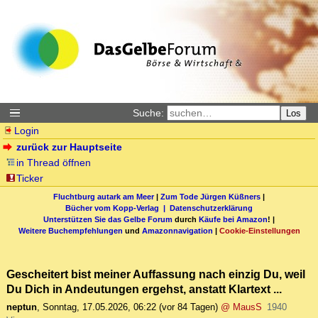
Suche:
Los
Login
zurück zur Hauptseite
in Thread öffnen
Ticker
Fluchtburg autark am Meer
|
Zum Tode Jürgen Küßners
|
Bücher vom Kopp-Verlag |
Datenschutzerklärung
Unterstützen Sie das Gelbe Forum
durch
Käufe bei Amazon
! |
Weitere Buchempfehlungen
und
Amazonnavigation
|
Cookie-Einstellungen
Gescheitert bist meiner Auffassung nach einzig Du, weil
Du Dich in Andeutungen ergehst, anstatt Klartext ...
neptun
,
Sonntag, 17.05.2026, 06:22
(vor 84 Tagen)
@ MausS
1940