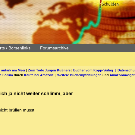
ts / Börsenlinks
Forumsarchive
 autark am Meer
|
Zum Tode Jürgen Küßners
|
Bücher vom Kopp-Verlag |
Datenschut
be Forum
durch
Käufe bei Amazon
! |
Weitere Buchempfehlungen
und
Amazonnavigat
sich ja nicht weiter schlimm, aber
icht brüllen musst,