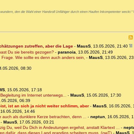
 wundern, den die Wahl einer Handvoll Unfähiger durch einen Haufen Inkompetenter weckt.“
schätzungen zutreffen, aber die Lage
-
MausS
,
13.05.2026, 21:40
ast Du sie bereits gezogen?
-
paranoia
,
13.05.2026, 21:49
en Frage. Wie sollte es denn auch anders sein,
-
MausS
,
13.05.2026, 23
4.05.2026, 08:30
WS
,
15.05.2026, 17:18
Begleitung im Internet unterwegs...
-
MausS
,
15.05.2026, 17:30
.05.2026, 06:39
ist, ist an sich ja nicht weiter schlimm, aber
-
MausS
,
16.05.2026, 
,
16.05.2026, 14:46
uch als dunklere Kerze betrachten, denn ...
-
neptun
,
16.05.2026, 1
-
MausS
,
17.05.2026, 03:21
ig Du, weil Du Dich in Andeutungen ergehst, anstatt Klartext ...
-
nept
eleg dafür, dass dieses Land grandios scheitern muss. (owT)
-
MausS
,
1