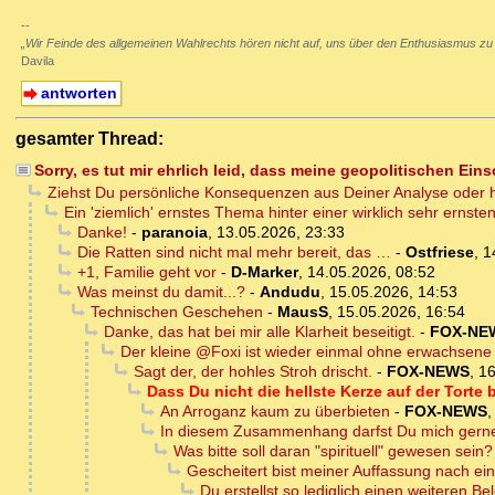
--
„Wir Feinde des allgemeinen Wahlrechts hören nicht auf, uns über den Enthusiasmus zu
Davila
antworten
gesamter Thread:
Sorry, es tut mir ehrlich leid, dass meine geopolitischen Ein
Ziehst Du persönliche Konsequenzen aus Deiner Analyse oder h
Ein 'ziemlich' ernstes Thema hinter einer wirklich sehr ernst
Danke!
-
paranoia
,
13.05.2026, 23:33
Die Ratten sind nicht mal mehr bereit, das …
-
Ostfriese
,
1
+1, Familie geht vor
-
D-Marker
,
14.05.2026, 08:52
Was meinst du damit...?
-
Andudu
,
15.05.2026, 14:53
Technischen Geschehen
-
MausS
,
15.05.2026, 16:54
Danke, das hat bei mir alle Klarheit beseitigt.
-
FOX-NE
Der kleine @Foxi ist wieder einmal ohne erwachsene 
Sagt der, der hohles Stroh drischt.
-
FOX-NEWS
,
16
Dass Du nicht die hellste Kerze auf der Torte b
An Arroganz kaum zu überbieten
-
FOX-NEWS
In diesem Zusammenhang darfst Du mich gerne a
Was bitte soll daran "spirituell" gewesen sein?
Gescheitert bist meiner Auffassung nach einz
Du erstellst so lediglich einen weiteren B