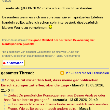
Views
... mehr als @FOX-NEWS habe ich auch nicht verstanden.
Besonders wenn es sich um so etwas wie ein spirituelles Erlebnis
handeln sollte, wäre ich schon sehr interessiert, diesbezüglich
klarere Worte zu vernehmen.
--
Immer daran denken:
Die große Mehrheit der deutschen Bevölkerung hat
Mörderparteien gewählt!
"Es zeugt nicht von geistiger Gesundheit, an eine von Grund auf
kranke Gesellschaft gut angepasst zu sein." (Jiddu Krishnamurti)
antworten
gesamter Thread:
RSS-Feed dieser Diskussion
Sorry, es tut mir ehrlich leid, dass meine geopolitischen
Einschätzungen zutreffen, aber die Lage
-
MausS
,
13.05.2026,
21:40
Ziehst Du persönliche Konsequenzen aus Deiner Analyse oder
hast Du sie bereits gezogen?
-
paranoia
,
13.05.2026, 21:49
Ein 'ziemlich' ernstes Thema hinter einer wirklich sehr ernsten
Frage. Wie sollte es denn auch anders sein,
-
MausS
,