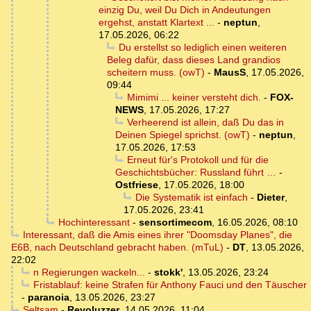
einzig Du, weil Du Dich in Andeutungen
ergehst, anstatt Klartext ...
-
neptun
,
17.05.2026, 06:22
Du erstellst so lediglich einen weiteren
Beleg dafür, dass dieses Land grandios
scheitern muss. (owT)
-
MausS
,
17.05.2026,
09:44
Mimimi ... keiner versteht dich.
-
FOX-
NEWS
,
17.05.2026, 17:27
Verheerend ist allein, daß Du das in
Deinen Spiegel sprichst. (owT)
-
neptun
,
17.05.2026, 17:53
Erneut für's Protokoll und für die
Geschichtsbücher: Russland führt …
-
Ostfriese
,
17.05.2026, 18:00
Die Systematik ist einfach
-
Dieter
,
17.05.2026, 23:41
Hochinteressant
-
sensortimecom
,
16.05.2026, 08:10
Interessant, daß die Amis eines ihrer "Doomsday Planes", die
E6B, nach Deutschland gebracht haben. (mTuL)
-
DT
,
13.05.2026,
22:02
n Regierungen wackeln...
-
stokk'
,
13.05.2026, 23:24
Fristablauf: keine Strafen für Anthony Fauci und den Täuscher
-
paranoia
,
13.05.2026, 23:27
Seltsam
-
Revoluzzer
,
14.05.2026, 11:04