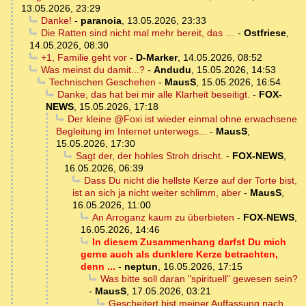
13.05.2026, 23:29
Danke!
-
paranoia
,
13.05.2026, 23:33
Die Ratten sind nicht mal mehr bereit, das …
-
Ostfriese
,
14.05.2026, 08:30
+1, Familie geht vor
-
D-Marker
,
14.05.2026, 08:52
Was meinst du damit...?
-
Andudu
,
15.05.2026, 14:53
Technischen Geschehen
-
MausS
,
15.05.2026, 16:54
Danke, das hat bei mir alle Klarheit beseitigt.
-
FOX-
NEWS
,
15.05.2026, 17:18
Der kleine @Foxi ist wieder einmal ohne erwachsene
Begleitung im Internet unterwegs...
-
MausS
,
15.05.2026, 17:30
Sagt der, der hohles Stroh drischt.
-
FOX-NEWS
,
16.05.2026, 06:39
Dass Du nicht die hellste Kerze auf der Torte bist,
ist an sich ja nicht weiter schlimm, aber
-
MausS
,
16.05.2026, 11:00
An Arroganz kaum zu überbieten
-
FOX-NEWS
,
16.05.2026, 14:46
In diesem Zusammenhang darfst Du mich
gerne auch als dunklere Kerze betrachten,
denn ...
-
neptun
,
16.05.2026, 17:15
Was bitte soll daran "spirituell" gewesen sein?
-
MausS
,
17.05.2026, 03:21
Gescheitert bist meiner Auffassung nach