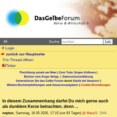
Suche:
Los
Login
zurück zur Hauptseite
in Thread öffnen
Ticker
Fluchtburg autark am Meer
|
Zum Tode Jürgen Küßners
|
Bücher vom Kopp-Verlag |
Datenschutzerklärung
Unterstützen Sie das Gelbe Forum
durch
Käufe bei Amazon
! |
Weitere Buchempfehlungen
und
Amazonnavigation
|
Cookie-Einstellungen
In diesem Zusammenhang darfst Du mich gerne auch
als dunklere Kerze betrachten, denn ...
neptun
,
Samstag, 16.05.2026, 17:15
(vor 83 Tagen)
@ MausS
1944