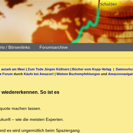
ts / Börsenlinks
Forumsarchive
 autark am Meer
|
Zum Tode Jürgen Küßners
|
Bücher vom Kopp-Verlag |
Datenschut
be Forum
durch
Käufe bei Amazon
! |
Weitere Buchempfehlungen
und
Amazonnavigat
 wiedererkennen. So ist es
rquote machen lassen.
ukunft – wie die meisten Experten.
 und es wird ungemütlich beim Spaziergang.