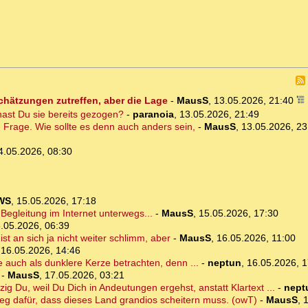
schätzungen zutreffen, aber die Lage
-
MausS
,
13.05.2026, 21:40
ast Du sie bereits gezogen?
-
paranoia
,
13.05.2026, 21:49
en Frage. Wie sollte es denn auch anders sein,
-
MausS
,
13.05.2026, 23
4.05.2026, 08:30
WS
,
15.05.2026, 17:18
Begleitung im Internet unterwegs...
-
MausS
,
15.05.2026, 17:30
.05.2026, 06:39
ist an sich ja nicht weiter schlimm, aber
-
MausS
,
16.05.2026, 11:00
,
16.05.2026, 14:46
uch als dunklere Kerze betrachten, denn ...
-
neptun
,
16.05.2026, 1
-
MausS
,
17.05.2026, 03:21
ig Du, weil Du Dich in Andeutungen ergehst, anstatt Klartext ...
-
nept
eleg dafür, dass dieses Land grandios scheitern muss. (owT)
-
MausS
,
1