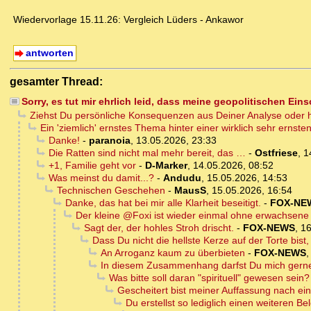
Wiedervorlage 15.11.26: Vergleich Lüders - Ankawor
antworten
gesamter Thread:
Sorry, es tut mir ehrlich leid, dass meine geopolitischen Ein
Ziehst Du persönliche Konsequenzen aus Deiner Analyse oder h
Ein 'ziemlich' ernstes Thema hinter einer wirklich sehr ernst
Danke!
-
paranoia
,
13.05.2026, 23:33
Die Ratten sind nicht mal mehr bereit, das …
-
Ostfriese
,
1
+1, Familie geht vor
-
D-Marker
,
14.05.2026, 08:52
Was meinst du damit...?
-
Andudu
,
15.05.2026, 14:53
Technischen Geschehen
-
MausS
,
15.05.2026, 16:54
Danke, das hat bei mir alle Klarheit beseitigt.
-
FOX-NE
Der kleine @Foxi ist wieder einmal ohne erwachsene 
Sagt der, der hohles Stroh drischt.
-
FOX-NEWS
,
16
Dass Du nicht die hellste Kerze auf der Torte bist, 
An Arroganz kaum zu überbieten
-
FOX-NEWS
In diesem Zusammenhang darfst Du mich gerne a
Was bitte soll daran "spirituell" gewesen sein?
Gescheitert bist meiner Auffassung nach einz
Du erstellst so lediglich einen weiteren B