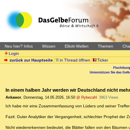
Neu hier? Infos
Wissen
Elliott-Wellen
Themen
Char
Login
zurück zur Hauptseite
in Thread öffnen
Ticker
Fluchtburg
Unterstützen Sie das Gel
In einem halben Jahr werden wir Deutschland nicht mehr
Ankawor
,
Donnerstag, 14.05.2026, 16:50
@ Rybezahl
3963 Views
Ich habe mir eine Zusammenfassung von Lüders und seiner Treffe
Fazit: Guter Analytiker der Vergangenheit, schlechter Prophet der Z
Nicht wiedererkennen bedeutet, die Blätter fallen von den Bäumen