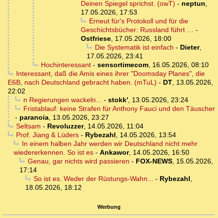
Deinen Spiegel sprichst. (owT)
-
neptun
,
17.05.2026, 17:53
Erneut für's Protokoll und für die
Geschichtsbücher: Russland führt …
-
Ostfriese
,
17.05.2026, 18:00
Die Systematik ist einfach
-
Dieter
,
17.05.2026, 23:41
Hochinteressant
-
sensortimecom
,
16.05.2026, 08:10
Interessant, daß die Amis eines ihrer "Doomsday Planes", die
E6B, nach Deutschland gebracht haben. (mTuL)
-
DT
,
13.05.2026,
22:02
n Regierungen wackeln...
-
stokk'
,
13.05.2026, 23:24
Fristablauf: keine Strafen für Anthony Fauci und den Täuscher
-
paranoia
,
13.05.2026, 23:27
Seltsam
-
Revoluzzer
,
14.05.2026, 11:04
Prof. Jiang & Lüders
-
Rybezahl
,
14.05.2026, 13:54
In einem halben Jahr werden wir Deutschland nicht mehr
wiedererkennen. So ist es
-
Ankawor
,
14.05.2026, 16:50
Genau, gar nichts wird passieren
-
FOX-NEWS
,
15.05.2026,
17:14
So ist es. Weder der Rüstungs-Wahn...
-
Rybezahl
,
18.05.2026, 18:12
Werbung