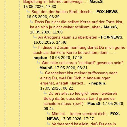
Begleitung im Internet unterwegs...
-
MausS
,
15.05.2026, 17:30
Sagt der, der hohles Stroh drischt.
-
FOX-NEWS
,
16.05.2026, 06:39
Dass Du nicht die hellste Kerze auf der Torte bist,
ist an sich ja nicht weiter schlimm, aber
-
MausS
,
16.05.2026, 11:00
An Arroganz kaum zu überbieten
-
FOX-NEWS
,
16.05.2026, 14:46
In diesem Zusammenhang darfst Du mich gerne
auch als dunklere Kerze betrachten, denn ...
-
neptun
,
16.05.2026, 17:15
Was bitte soll daran "spirituell" gewesen sein?
-
MausS
,
17.05.2026, 03:21
Gescheitert bist meiner Auffassung nach
einzig Du, weil Du Dich in Andeutungen
ergehst, anstatt Klartext ...
-
neptun
,
17.05.2026, 06:22
Du erstellst so lediglich einen weiteren
Beleg dafür, dass dieses Land grandios
scheitern muss. (owT)
-
MausS
,
17.05.2026,
09:44
Mimimi ... keiner versteht dich.
-
FOX-
NEWS
,
17.05.2026, 17:27
Verheerend ist allein, daß Du das in