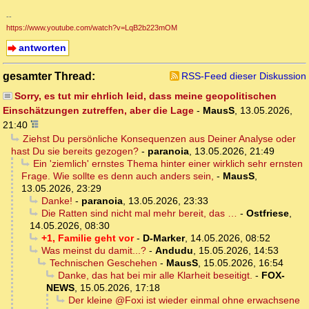
--
https://www.youtube.com/watch?v=LqB2b223mOM
antworten
gesamter Thread:
RSS-Feed dieser Diskussion
Sorry, es tut mir ehrlich leid, dass meine geopolitischen
Einschätzungen zutreffen, aber die Lage
-
MausS
,
13.05.2026,
21:40
Ziehst Du persönliche Konsequenzen aus Deiner Analyse oder
hast Du sie bereits gezogen?
-
paranoia
,
13.05.2026, 21:49
Ein 'ziemlich' ernstes Thema hinter einer wirklich sehr ernsten
Frage. Wie sollte es denn auch anders sein,
-
MausS
,
13.05.2026, 23:29
Danke!
-
paranoia
,
13.05.2026, 23:33
Die Ratten sind nicht mal mehr bereit, das …
-
Ostfriese
,
14.05.2026, 08:30
+1, Familie geht vor
-
D-Marker
,
14.05.2026, 08:52
Was meinst du damit...?
-
Andudu
,
15.05.2026, 14:53
Technischen Geschehen
-
MausS
,
15.05.2026, 16:54
Danke, das hat bei mir alle Klarheit beseitigt.
-
FOX-
NEWS
,
15.05.2026, 17:18
Der kleine @Foxi ist wieder einmal ohne erwachsene