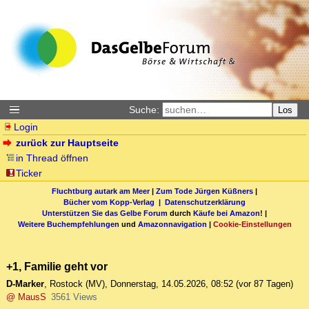
Suche:
Los
Login
zurück zur Hauptseite
in Thread öffnen
Ticker
Fluchtburg autark am Meer
|
Zum Tode Jürgen Küßners
|
Bücher vom Kopp-Verlag |
Datenschutzerklärung
Unterstützen Sie das Gelbe Forum
durch
Käufe bei Amazon
! |
Weitere Buchempfehlungen
und
Amazonnavigation
|
Cookie-Einstellungen
+1, Familie geht vor
D-Marker
,
Rostock (MV)
,
Donnerstag, 14.05.2026, 08:52
(vor 87 Tagen)
@ MausS
3561 Views