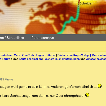
ts / Börsenlinks
Forumsarchive
 autark am Meer
|
Zum Tode Jürgen Küßners
|
Bücher vom Kopp-Verlag |
Datenschut
be Forum
durch
Käufe bei Amazon
! |
Weitere Buchempfehlungen
und
Amazonnavigat
019 Views
ussagen wohl gemeint sein könnte. Anderen geht's wohl ähnlich ...
ine klare Sachaussage kam da nie, nur Oberlehrergehabe.