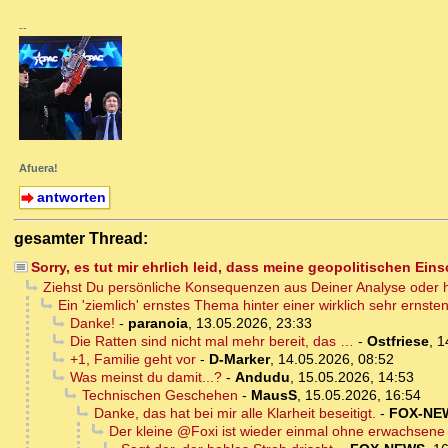
--
Afuera!
antworten
gesamter Thread:
Sorry, es tut mir ehrlich leid, dass meine geopolitischen Ein
Ziehst Du persönliche Konsequenzen aus Deiner Analyse oder h
Ein 'ziemlich' ernstes Thema hinter einer wirklich sehr ernst
Danke!
-
paranoia
,
13.05.2026, 23:33
Die Ratten sind nicht mal mehr bereit, das …
-
Ostfriese
,
1
+1, Familie geht vor
-
D-Marker
,
14.05.2026, 08:52
Was meinst du damit...?
-
Andudu
,
15.05.2026, 14:53
Technischen Geschehen
-
MausS
,
15.05.2026, 16:54
Danke, das hat bei mir alle Klarheit beseitigt.
-
FOX-NE
Der kleine @Foxi ist wieder einmal ohne erwachsene 