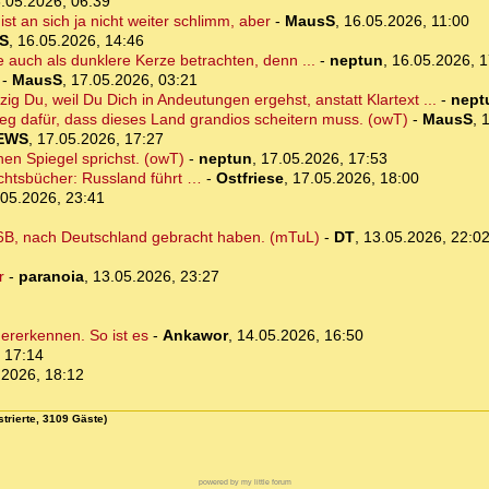
.05.2026, 06:39
ist an sich ja nicht weiter schlimm, aber
-
MausS
,
16.05.2026, 11:00
S
,
16.05.2026, 14:46
uch als dunklere Kerze betrachten, denn ...
-
neptun
,
16.05.2026, 1
-
MausS
,
17.05.2026, 03:21
ig Du, weil Du Dich in Andeutungen ergehst, anstatt Klartext ...
-
nept
eleg dafür, dass dieses Land grandios scheitern muss. (owT)
-
MausS
,
1
EWS
,
17.05.2026, 17:27
nen Spiegel sprichst. (owT)
-
neptun
,
17.05.2026, 17:53
ichtsbücher: Russland führt …
-
Ostfriese
,
17.05.2026, 18:00
.05.2026, 23:41
 E6B, nach Deutschland gebracht haben. (mTuL)
-
DT
,
13.05.2026, 22:0
r
-
paranoia
,
13.05.2026, 23:27
ererkennen. So ist es
-
Ankawor
,
14.05.2026, 16:50
 17:14
.2026, 18:12
strierte, 3109 Gäste)
powered by my little forum