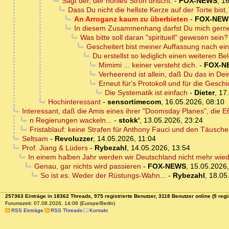
Sagt der, der hohles Stroh drischt.
-
FOX-NEWS
,
16
Dass Du nicht die hellste Kerze auf der Torte bist, 
An Arroganz kaum zu überbieten
-
FOX-NEW
In diesem Zusammenhang darfst Du mich gerne a
Was bitte soll daran "spirituell" gewesen sein?
Gescheitert bist meiner Auffassung nach einz
Du erstellst so lediglich einen weiteren B
Mimimi ... keiner versteht dich.
-
FOX-N
Verheerend ist allein, daß Du das in Dei
Erneut für's Protokoll und für die Gesch
Die Systematik ist einfach
-
Dieter
,
17
Hochinteressant
-
sensortimecom
,
16.05.2026, 08:10
Interessant, daß die Amis eines ihrer "Doomsday Planes", die
n Regierungen wackeln...
-
stokk'
,
13.05.2026, 23:24
Fristablauf: keine Strafen für Anthony Fauci und den Täusche
Seltsam
-
Revoluzzer
,
14.05.2026, 11:04
Prof. Jiang & Lüders
-
Rybezahl
,
14.05.2026, 13:54
In einem halben Jahr werden wir Deutschland nicht mehr wied
Genau, gar nichts wird passieren
-
FOX-NEWS
,
15.05.2026,
So ist es. Weder der Rüstungs-Wahn...
-
Rybezahl
,
18.05
257363 Einträge in 18362 Threads, 975 registrierte Benutzer, 3118 Benutzer online (9 regi
Forumszeit: 07.08.2026, 14:06 (Europe/Berlin)
RSS Einträge
RSS Threads
Kontakt