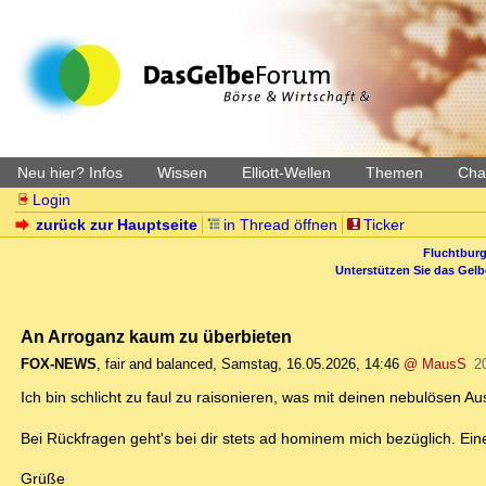
Neu hier? Infos
Wissen
Elliott-Wellen
Themen
Char
Login
zurück zur Hauptseite
in Thread öffnen
Ticker
Fluchtburg
Unterstützen Sie das Gel
An Arroganz kaum zu überbieten
FOX-NEWS
,
fair and balanced
,
Samstag, 16.05.2026, 14:46
@ MausS
2
Ich bin schlicht zu faul zu raisonieren, was mit deinen nebulösen A
Bei Rückfragen geht's bei dir stets ad hominem mich bezüglich. E
Grüße