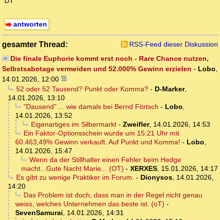
DT
antworten
gesamter Thread:
RSS-Feed dieser Diskussion
Die finale Euphorie kommt erst noch - Rare Chance nutzen,
Selbstsabotage vermeiden und 52.000% Gewinn erzielen
-
Lobo
,
14.01.2026, 12:00
52 oder 52 Tausend? Punkt oder Komma?
-
D-Marker
,
14.01.2026, 13:10
"Dausend" ... wie damals bei Bernd Förtsch
-
Lobo
,
14.01.2026, 13:52
Eigenartiges im Silbermarkt
-
Zweifler
,
14.01.2026, 14:53
Ein Faktor-Optionsschein wurde um 15:21 Uhr mit
60.463,49% Gewinn verkauft. Auf Punkt und Komma!
-
Lobo
,
14.01.2026, 15:47
Wenn da der Stillhalter einen Fehler beim Hedge
macht...Gute Nacht Marie... (OT)
-
XERXES
,
15.01.2026, 14:17
Es gibt zu wenige Praktiker im Forum.
-
Dionysos
,
14.01.2026,
14:20
Das Problem ist doch, dass man in der Regel nicht genau
weiss, welches Unternehmen das beste ist. (oT)
-
SevenSamurai
,
14.01.2026, 14:31