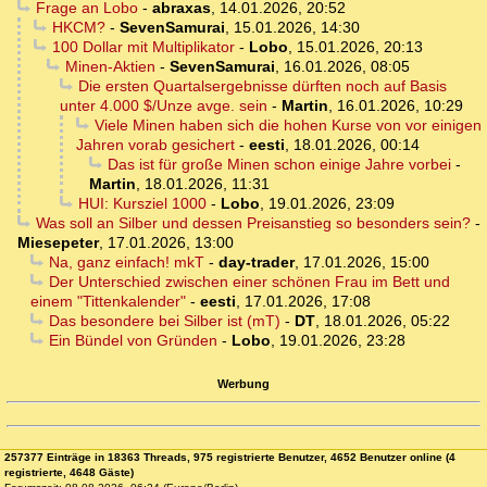
Frage an Lobo
-
abraxas
,
14.01.2026, 20:52
HKCM?
-
SevenSamurai
,
15.01.2026, 14:30
100 Dollar mit Multiplikator
-
Lobo
,
15.01.2026, 20:13
Minen-Aktien
-
SevenSamurai
,
16.01.2026, 08:05
Die ersten Quartalsergebnisse dürften noch auf Basis
unter 4.000 $/Unze avge. sein
-
Martin
,
16.01.2026, 10:29
Viele Minen haben sich die hohen Kurse von vor einigen
Jahren vorab gesichert
-
eesti
,
18.01.2026, 00:14
Das ist für große Minen schon einige Jahre vorbei
-
Martin
,
18.01.2026, 11:31
HUI: Kursziel 1000
-
Lobo
,
19.01.2026, 23:09
Was soll an Silber und dessen Preisanstieg so besonders sein?
-
Miesepeter
,
17.01.2026, 13:00
Na, ganz einfach! mkT
-
day-trader
,
17.01.2026, 15:00
Der Unterschied zwischen einer schönen Frau im Bett und
einem "Tittenkalender"
-
eesti
,
17.01.2026, 17:08
Das besondere bei Silber ist (mT)
-
DT
,
18.01.2026, 05:22
Ein Bündel von Gründen
-
Lobo
,
19.01.2026, 23:28
Werbung
257377 Einträge in 18363 Threads, 975 registrierte Benutzer, 4652 Benutzer online (4
registrierte, 4648 Gäste)