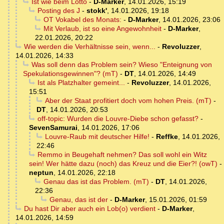
Ist wie beim Lotto
-
D-Marker
,
14.01.2026, 15:19
Posting des J
-
stokk'
,
14.01.2026, 19:18
OT Vokabel des Monats:
-
D-Marker
,
14.01.2026, 23:06
Mit Verlaub, ist so eine Angewohnheit
-
D-Marker
,
22.01.2026, 20:22
Wie werden die Verhältnisse sein, wenn...
-
Revoluzzer
,
14.01.2026, 14:33
Was soll denn das Problem sein? Wieso "Enteignung von
Spekulationsgewinnen"? (mT)
-
DT
,
14.01.2026, 14:49
Ist als Platzhalter gemeint...
-
Revoluzzer
,
14.01.2026,
15:51
Aber der Staat profitiert doch vom hohen Preis. (mT)
-
DT
,
14.01.2026, 20:53
off-topic: Wurden die Louvre-Diebe schon gefasst?
-
SevenSamurai
,
14.01.2026, 17:06
Louvre-Raub mit deutscher Hilfe!
-
Reffke
,
14.01.2026,
22:46
Remmo in Beugehaft nehmen? Das soll wohl ein Witz
sein! Wer hätte dazu (noch) das Kreuz und die Eier?! (owT)
-
neptun
,
14.01.2026, 22:18
Genau das ist das Problem. (mT)
-
DT
,
14.01.2026,
22:36
Genau, das ist der
-
D-Marker
,
15.01.2026, 01:59
Du hast Dir aber auch ein Lob(o) verdient
-
D-Marker
,
14.01.2026, 14:59