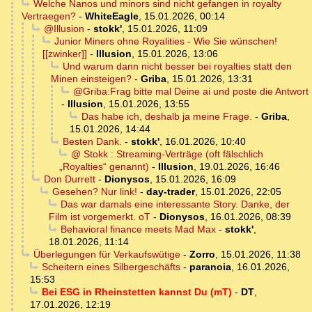
Welche Nanos und minors sind nicht gefangen in royalty
Vertraegen?
-
WhiteEagle
,
15.01.2026, 00:14
@Illusion
-
stokk'
,
15.01.2026, 11:09
Junior Miners ohne Royalities - Wie Sie wünschen!
[[zwinker]]
-
Illusion
,
15.01.2026, 13:06
Und warum dann nicht besser bei royalties statt den
Minen einsteigen?
-
Griba
,
15.01.2026, 13:31
@Griba:Frag bitte mal Deine ai und poste die Antwort
-
Illusion
,
15.01.2026, 13:55
Das habe ich, deshalb ja meine Frage.
-
Griba
,
15.01.2026, 14:44
Besten Dank.
-
stokk'
,
16.01.2026, 10:40
@ Stokk : Streaming‑Verträge (oft fälschlich
„Royalties“ genannt)
-
Illusion
,
19.01.2026, 16:46
Don Durrett
-
Dionysos
,
15.01.2026, 16:09
Gesehen? Nur link!
-
day-trader
,
15.01.2026, 22:05
Das war damals eine interessante Story. Danke, der
Film ist vorgemerkt. oT
-
Dionysos
,
16.01.2026, 08:39
Behavioral finance meets Mad Max
-
stokk'
,
18.01.2026, 11:14
Überlegungen für Verkaufswütige
-
Zorro
,
15.01.2026, 11:38
Scheitern eines Silbergeschäfts
-
paranoia
,
16.01.2026,
15:53
Bei ESG in Rheinstetten kannst Du (mT)
-
DT
,
17.01.2026, 12:19