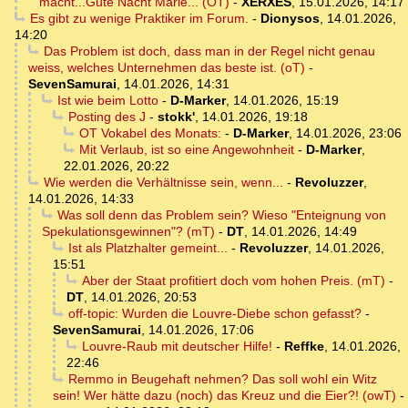
macht...Gute Nacht Marie... (OT)
-
XERXES
,
15.01.2026, 14:17
Es gibt zu wenige Praktiker im Forum.
-
Dionysos
,
14.01.2026,
14:20
Das Problem ist doch, dass man in der Regel nicht genau
weiss, welches Unternehmen das beste ist. (oT)
-
SevenSamurai
,
14.01.2026, 14:31
Ist wie beim Lotto
-
D-Marker
,
14.01.2026, 15:19
Posting des J
-
stokk'
,
14.01.2026, 19:18
OT Vokabel des Monats:
-
D-Marker
,
14.01.2026, 23:06
Mit Verlaub, ist so eine Angewohnheit
-
D-Marker
,
22.01.2026, 20:22
Wie werden die Verhältnisse sein, wenn...
-
Revoluzzer
,
14.01.2026, 14:33
Was soll denn das Problem sein? Wieso "Enteignung von
Spekulationsgewinnen"? (mT)
-
DT
,
14.01.2026, 14:49
Ist als Platzhalter gemeint...
-
Revoluzzer
,
14.01.2026,
15:51
Aber der Staat profitiert doch vom hohen Preis. (mT)
-
DT
,
14.01.2026, 20:53
off-topic: Wurden die Louvre-Diebe schon gefasst?
-
SevenSamurai
,
14.01.2026, 17:06
Louvre-Raub mit deutscher Hilfe!
-
Reffke
,
14.01.2026,
22:46
Remmo in Beugehaft nehmen? Das soll wohl ein Witz
sein! Wer hätte dazu (noch) das Kreuz und die Eier?! (owT)
-