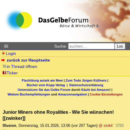
Suche:
Los
Login
zurück zur Hauptseite
in Thread öffnen
Ticker
Fluchtburg autark am Meer
|
Zum Tode Jürgen Küßners
|
Bücher vom Kopp-Verlag |
Datenschutzerklärung
Unterstützen Sie das Gelbe Forum
durch
Käufe bei Amazon
! |
Weitere Buchempfehlungen
und
Amazonnavigation
|
Cookie-Einstellungen
Junior Miners ohne Royalities - Wie Sie wünschen!
[[zwinker]]
Illusion
,
Donnerstag, 15.01.2026, 13:06
(vor 207 Tagen)
@ stokk'
3783