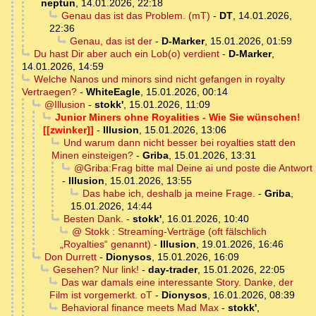
neptun
,
14.01.2026, 22:18
Genau das ist das Problem. (mT)
-
DT
,
14.01.2026,
22:36
Genau, das ist der
-
D-Marker
,
15.01.2026, 01:59
Du hast Dir aber auch ein Lob(o) verdient
-
D-Marker
,
14.01.2026, 14:59
Welche Nanos und minors sind nicht gefangen in royalty
Vertraegen?
-
WhiteEagle
,
15.01.2026, 00:14
@Illusion
-
stokk'
,
15.01.2026, 11:09
Junior Miners ohne Royalities - Wie Sie wünschen!
[[zwinker]]
-
Illusion
,
15.01.2026, 13:06
Und warum dann nicht besser bei royalties statt den
Minen einsteigen?
-
Griba
,
15.01.2026, 13:31
@Griba:Frag bitte mal Deine ai und poste die Antwort
-
Illusion
,
15.01.2026, 13:55
Das habe ich, deshalb ja meine Frage.
-
Griba
,
15.01.2026, 14:44
Besten Dank.
-
stokk'
,
16.01.2026, 10:40
@ Stokk : Streaming‑Verträge (oft fälschlich
„Royalties“ genannt)
-
Illusion
,
19.01.2026, 16:46
Don Durrett
-
Dionysos
,
15.01.2026, 16:09
Gesehen? Nur link!
-
day-trader
,
15.01.2026, 22:05
Das war damals eine interessante Story. Danke, der
Film ist vorgemerkt. oT
-
Dionysos
,
16.01.2026, 08:39
Behavioral finance meets Mad Max
-
stokk'
,