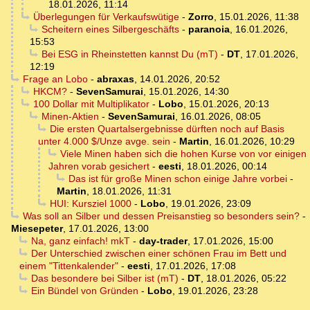
18.01.2026, 11:14
Überlegungen für Verkaufswütige
-
Zorro
,
15.01.2026, 11:38
Scheitern eines Silbergeschäfts
-
paranoia
,
16.01.2026,
15:53
Bei ESG in Rheinstetten kannst Du (mT)
-
DT
,
17.01.2026,
12:19
Frage an Lobo
-
abraxas
,
14.01.2026, 20:52
HKCM?
-
SevenSamurai
,
15.01.2026, 14:30
100 Dollar mit Multiplikator
-
Lobo
,
15.01.2026, 20:13
Minen-Aktien
-
SevenSamurai
,
16.01.2026, 08:05
Die ersten Quartalsergebnisse dürften noch auf Basis
unter 4.000 $/Unze avge. sein
-
Martin
,
16.01.2026, 10:29
Viele Minen haben sich die hohen Kurse von vor einigen
Jahren vorab gesichert
-
eesti
,
18.01.2026, 00:14
Das ist für große Minen schon einige Jahre vorbei
-
Martin
,
18.01.2026, 11:31
HUI: Kursziel 1000
-
Lobo
,
19.01.2026, 23:09
Was soll an Silber und dessen Preisanstieg so besonders sein?
-
Miesepeter
,
17.01.2026, 13:00
Na, ganz einfach! mkT
-
day-trader
,
17.01.2026, 15:00
Der Unterschied zwischen einer schönen Frau im Bett und
einem "Tittenkalender"
-
eesti
,
17.01.2026, 17:08
Das besondere bei Silber ist (mT)
-
DT
,
18.01.2026, 05:22
Ein Bündel von Gründen
-
Lobo
,
19.01.2026, 23:28