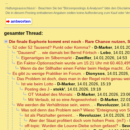
--
Haftungsausschluss! - Beachten Sie bei "Börsenpostings & Analysen" bitte den Disclai
Die in diesem Posting enthaltenen Angaben stellen keine Aufforderung zum Kauf oder Ve
antworten
gesamter Thread:
Die finale Euphorie kommt erst noch - Rare Chance nutzen,
52 oder 52 Tausend? Punkt oder Komma?
-
D-Marker
,
14.01.2
"Dausend" ... wie damals bei Bernd Förtsch
-
Lobo
,
14.01.20
Eigenartiges im Silbermarkt
-
Zweifler
,
14.01.2026, 14:53
Ein Faktor-Optionsschein wurde um 15:21 Uhr mit 60.463,49
Wenn da der Stillhalter einen Fehler beim Hedge macht...G
Es gibt zu wenige Praktiker im Forum.
-
Dionysos
,
14.01.2026,
Das Problem ist doch, dass man in der Regel nicht genau wei
Ist wie beim Lotto
-
D-Marker
,
14.01.2026, 15:19
Posting des J
-
stokk'
,
14.01.2026, 19:18
OT Vokabel des Monats:
-
D-Marker
,
14.01.2026, 23:0
Mit Verlaub, ist so eine Angewohnheit
-
D-Marker
,
22.0
Wie werden die Verhältnisse sein, wenn...
-
Revoluzzer
,
14.0
Was soll denn das Problem sein? Wieso "Enteignung von 
Ist als Platzhalter gemeint...
-
Revoluzzer
,
14.01.2026, 1
Aber der Staat profitiert doch vom hohen Preis. (mT)
-
off-topic: Wurden die Louvre-Diebe schon gefasst?
-
Sev