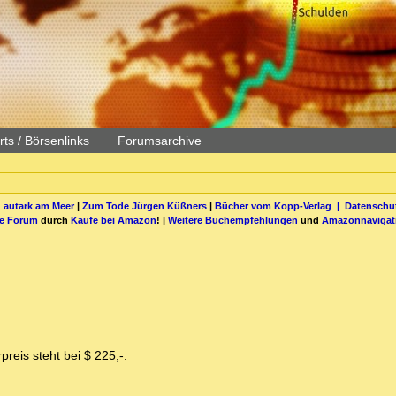
ts / Börsenlinks
Forumsarchive
 autark am Meer
|
Zum Tode Jürgen Küßners
|
Bücher vom Kopp-Verlag |
Datenschut
be Forum
durch
Käufe bei Amazon
! |
Weitere Buchempfehlungen
und
Amazonnavigat
reis steht bei $ 225,-.