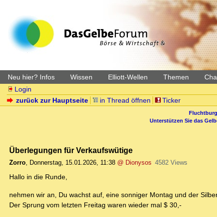
Neu hier? Infos
Wissen
Elliott-Wellen
Themen
Char
Login
zurück zur Hauptseite
in Thread öffnen
Ticker
Fluchtburg
Unterstützen Sie das Gel
Überlegungen für Verkaufswütige
Zorro
,
Donnerstag, 15.01.2026, 11:38
@ Dionysos
4582 Views
Hallo in die Runde,
nehmen wir an, Du wachst auf, eine sonniger Montag und der Silberp
Der Sprung vom letzten Freitag waren wieder mal $ 30,-