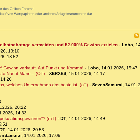
mer des Gelben Forums!
rkauf von Wertpapieren oder anderen Anlageinstrumenten dar.
 Selbstsabotage vermeiden und 52.000% Gewinn erzielen
-
Lobo
,
14
026, 13:10
26, 13:52
% Gewinn verkauft. Auf Punkt und Komma!
-
Lobo
,
14.01.2026, 15:47
ute Nacht Marie... (OT)
-
XERXES
,
15.01.2026, 14:17
 14:20
ss, welches Unternehmen das beste ist. (oT)
-
SevenSamurai
,
14.01.2
6
1.2026, 20:22
1.2026, 14:33
Spekulationsgewinnen"? (mT)
-
DT
,
14.01.2026, 14:49
5:51
DT
,
14.01.2026, 20:53
enSamurai
,
14.01.2026, 17:06