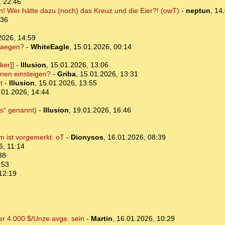
, 22:46
! Wer hätte dazu (noch) das Kreuz und die Eier?! (owT)
-
neptun
,
14.
:36
2026, 14:59
traegen?
-
WhiteEagle
,
15.01.2026, 00:14
ker]]
-
Illusion
,
15.01.2026, 13:06
inen einsteigen?
-
Griba
,
15.01.2026, 13:31
t
-
Illusion
,
15.01.2026, 13:55
.01.2026, 14:44
es“ genannt)
-
Illusion
,
19.01.2026, 16:46
m ist vorgemerkt. oT
-
Dionysos
,
16.01.2026, 08:39
6, 11:14
38
:53
12:19
er 4.000 $/Unze avge. sein
-
Martin
,
16.01.2026, 10:29