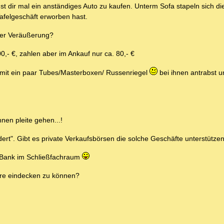
t dir mal ein anständiges Auto zu kaufen. Unterm Sofa stapeln sich di
afelgeschäft erworben hast.
ner Veräußerung?
,- €, zahlen aber im Ankauf nur ca. 80,- €
t mit ein paar Tubes/Masterboxen/ Russenriegel
bei ihnen antrabst 
nen pleite gehen...!
dert". Gibt es private Verkaufsbörsen die solche Geschäfte unterstütze
er Bank im Schließfachraum
are eindecken zu können?