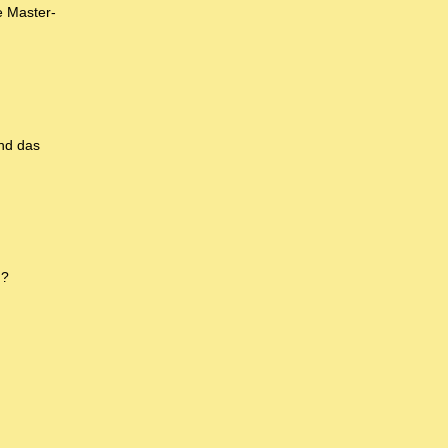
e Master-
und das
n?