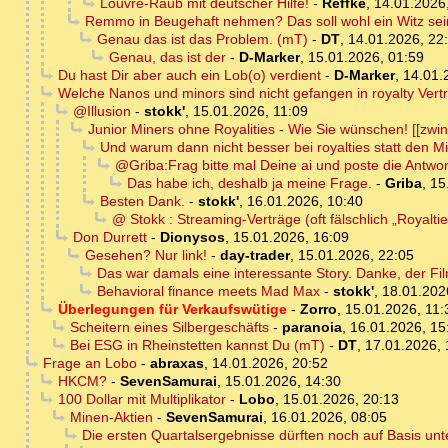
Louvre-Raub mit deutscher Hilfe!
-
Reffke
,
14.01.2026
Remmo in Beugehaft nehmen? Das soll wohl ein Witz sein
Genau das ist das Problem. (mT)
-
DT
,
14.01.2026, 22
Genau, das ist der
-
D-Marker
,
15.01.2026, 01:59
Du hast Dir aber auch ein Lob(o) verdient
-
D-Marker
,
14.01.
Welche Nanos und minors sind nicht gefangen in royalty Ver
@Illusion
-
stokk'
,
15.01.2026, 11:09
Junior Miners ohne Royalities - Wie Sie wünschen! [[zwin
Und warum dann nicht besser bei royalties statt den M
@Griba:Frag bitte mal Deine ai und poste die Antwor
Das habe ich, deshalb ja meine Frage.
-
Griba
,
15
Besten Dank.
-
stokk'
,
16.01.2026, 10:40
@ Stokk : Streaming‑Verträge (oft fälschlich „Royalti
Don Durrett
-
Dionysos
,
15.01.2026, 16:09
Gesehen? Nur link!
-
day-trader
,
15.01.2026, 22:05
Das war damals eine interessante Story. Danke, der Fil
Behavioral finance meets Mad Max
-
stokk'
,
18.01.202
Überlegungen für Verkaufswütige
-
Zorro
,
15.01.2026, 11:
Scheitern eines Silbergeschäfts
-
paranoia
,
16.01.2026, 15
Bei ESG in Rheinstetten kannst Du (mT)
-
DT
,
17.01.2026, 
Frage an Lobo
-
abraxas
,
14.01.2026, 20:52
HKCM?
-
SevenSamurai
,
15.01.2026, 14:30
100 Dollar mit Multiplikator
-
Lobo
,
15.01.2026, 20:13
Minen-Aktien
-
SevenSamurai
,
16.01.2026, 08:05
Die ersten Quartalsergebnisse dürften noch auf Basis unt