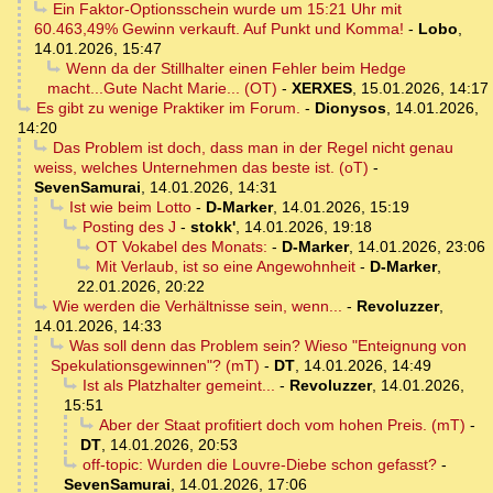
Ein Faktor-Optionsschein wurde um 15:21 Uhr mit
60.463,49% Gewinn verkauft. Auf Punkt und Komma!
-
Lobo
,
14.01.2026, 15:47
Wenn da der Stillhalter einen Fehler beim Hedge
macht...Gute Nacht Marie... (OT)
-
XERXES
,
15.01.2026, 14:17
Es gibt zu wenige Praktiker im Forum.
-
Dionysos
,
14.01.2026,
14:20
Das Problem ist doch, dass man in der Regel nicht genau
weiss, welches Unternehmen das beste ist. (oT)
-
SevenSamurai
,
14.01.2026, 14:31
Ist wie beim Lotto
-
D-Marker
,
14.01.2026, 15:19
Posting des J
-
stokk'
,
14.01.2026, 19:18
OT Vokabel des Monats:
-
D-Marker
,
14.01.2026, 23:06
Mit Verlaub, ist so eine Angewohnheit
-
D-Marker
,
22.01.2026, 20:22
Wie werden die Verhältnisse sein, wenn...
-
Revoluzzer
,
14.01.2026, 14:33
Was soll denn das Problem sein? Wieso "Enteignung von
Spekulationsgewinnen"? (mT)
-
DT
,
14.01.2026, 14:49
Ist als Platzhalter gemeint...
-
Revoluzzer
,
14.01.2026,
15:51
Aber der Staat profitiert doch vom hohen Preis. (mT)
-
DT
,
14.01.2026, 20:53
off-topic: Wurden die Louvre-Diebe schon gefasst?
-
SevenSamurai
,
14.01.2026, 17:06