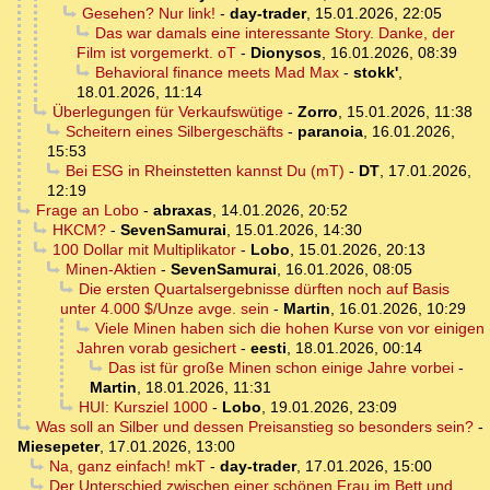
Gesehen? Nur link!
-
day-trader
,
15.01.2026, 22:05
Das war damals eine interessante Story. Danke, der
Film ist vorgemerkt. oT
-
Dionysos
,
16.01.2026, 08:39
Behavioral finance meets Mad Max
-
stokk'
,
18.01.2026, 11:14
Überlegungen für Verkaufswütige
-
Zorro
,
15.01.2026, 11:38
Scheitern eines Silbergeschäfts
-
paranoia
,
16.01.2026,
15:53
Bei ESG in Rheinstetten kannst Du (mT)
-
DT
,
17.01.2026,
12:19
Frage an Lobo
-
abraxas
,
14.01.2026, 20:52
HKCM?
-
SevenSamurai
,
15.01.2026, 14:30
100 Dollar mit Multiplikator
-
Lobo
,
15.01.2026, 20:13
Minen-Aktien
-
SevenSamurai
,
16.01.2026, 08:05
Die ersten Quartalsergebnisse dürften noch auf Basis
unter 4.000 $/Unze avge. sein
-
Martin
,
16.01.2026, 10:29
Viele Minen haben sich die hohen Kurse von vor einigen
Jahren vorab gesichert
-
eesti
,
18.01.2026, 00:14
Das ist für große Minen schon einige Jahre vorbei
-
Martin
,
18.01.2026, 11:31
HUI: Kursziel 1000
-
Lobo
,
19.01.2026, 23:09
Was soll an Silber und dessen Preisanstieg so besonders sein?
-
Miesepeter
,
17.01.2026, 13:00
Na, ganz einfach! mkT
-
day-trader
,
17.01.2026, 15:00
Der Unterschied zwischen einer schönen Frau im Bett und