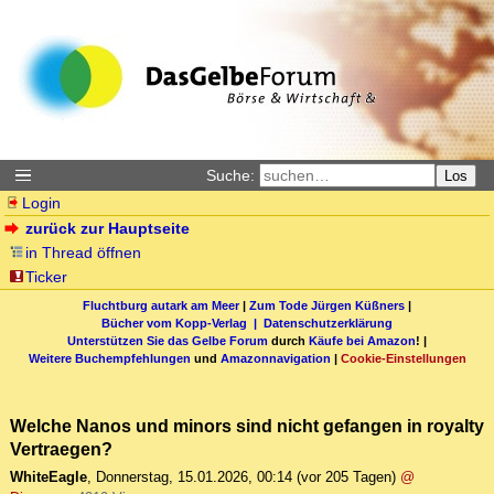
Suche:
Los
Login
zurück zur Hauptseite
in Thread öffnen
Ticker
Fluchtburg autark am Meer
|
Zum Tode Jürgen Küßners
|
Bücher vom Kopp-Verlag |
Datenschutzerklärung
Unterstützen Sie das Gelbe Forum
durch
Käufe bei Amazon
! |
Weitere Buchempfehlungen
und
Amazonnavigation
|
Cookie-Einstellungen
Welche Nanos und minors sind nicht gefangen in royalty
Vertraegen?
WhiteEagle
,
Donnerstag, 15.01.2026, 00:14
(vor 205 Tagen)
@