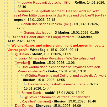
Louvre-Raub mit deutscher Hilfe!
-
Reffke
,
14.01.2026,
22:46
Remmo in Beugehaft nehmen? Das soll wohl ein Witz
sein! Wer hätte dazu (noch) das Kreuz und die Eier?! (owT)
-
neptun
,
14.01.2026, 22:18
Genau das ist das Problem. (mT)
-
DT
,
14.01.2026,
22:36
Genau, das ist der
-
D-Marker
,
15.01.2026, 01:59
Du hast Dir aber auch ein Lob(o) verdient
-
D-Marker
,
14.01.2026, 14:59
Welche Nanos und minors sind nicht gefangen in royalty
Vertraegen?
-
WhiteEagle
,
15.01.2026, 00:14
@Illusion
-
stokk'
,
15.01.2026, 11:09
Junior Miners ohne Royalities - Wie Sie wünschen!
[[zwinker]]
-
Illusion
,
15.01.2026, 13:06
Und warum dann nicht besser bei royalties statt den
Minen einsteigen?
-
Griba
,
15.01.2026, 13:31
@Griba:Frag bitte mal Deine ai und poste die Antwort
-
Illusion
,
15.01.2026, 13:55
Das habe ich, deshalb ja meine Frage.
-
Griba
,
15.01.2026, 14:44
Besten Dank.
-
stokk'
,
16.01.2026, 10:40
@ Stokk : Streaming‑Verträge (oft fälschlich
„Royalties“ genannt)
-
Illusion
,
19.01.2026, 16:46
Don Durrett
-
Dionysos
,
15.01.2026, 16:09