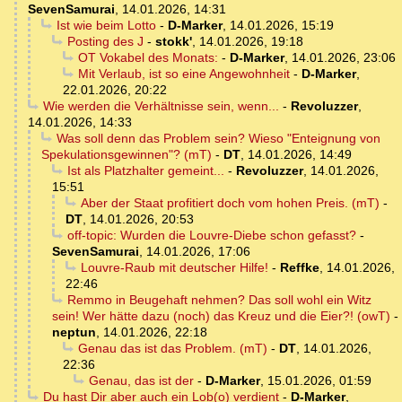
SevenSamurai
,
14.01.2026, 14:31
Ist wie beim Lotto
-
D-Marker
,
14.01.2026, 15:19
Posting des J
-
stokk'
,
14.01.2026, 19:18
OT Vokabel des Monats:
-
D-Marker
,
14.01.2026, 23:06
Mit Verlaub, ist so eine Angewohnheit
-
D-Marker
,
22.01.2026, 20:22
Wie werden die Verhältnisse sein, wenn...
-
Revoluzzer
,
14.01.2026, 14:33
Was soll denn das Problem sein? Wieso "Enteignung von
Spekulationsgewinnen"? (mT)
-
DT
,
14.01.2026, 14:49
Ist als Platzhalter gemeint...
-
Revoluzzer
,
14.01.2026,
15:51
Aber der Staat profitiert doch vom hohen Preis. (mT)
-
DT
,
14.01.2026, 20:53
off-topic: Wurden die Louvre-Diebe schon gefasst?
-
SevenSamurai
,
14.01.2026, 17:06
Louvre-Raub mit deutscher Hilfe!
-
Reffke
,
14.01.2026,
22:46
Remmo in Beugehaft nehmen? Das soll wohl ein Witz
sein! Wer hätte dazu (noch) das Kreuz und die Eier?! (owT)
-
neptun
,
14.01.2026, 22:18
Genau das ist das Problem. (mT)
-
DT
,
14.01.2026,
22:36
Genau, das ist der
-
D-Marker
,
15.01.2026, 01:59
Du hast Dir aber auch ein Lob(o) verdient
-
D-Marker
,