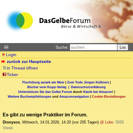
Suche:
Los
Login
zurück zur Hauptseite
in Thread öffnen
Ticker
Fluchtburg autark am Meer
|
Zum Tode Jürgen Küßners
|
Bücher vom Kopp-Verlag |
Datenschutzerklärung
Unterstützen Sie das Gelbe Forum
durch
Käufe bei Amazon
! |
Weitere Buchempfehlungen
und
Amazonnavigation
|
Cookie-Einstellungen
Es gibt zu wenige Praktiker im Forum.
Dionysos
,
Mittwoch, 14.01.2026, 14:20
(vor 205 Tagen)
@ Lobo
5555
Views