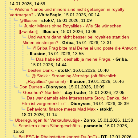
14.01.2026, 14:59
Welche Nanos und minors sind nicht gefangen in royalty
Vertraegen?
-
WhiteEagle
,
15.01.2026, 00:14
@Illusion
-
stokk'
,
15.01.2026, 11:09
Junior Miners ohne Royalities - Wie Sie wünschen!
[[zwinker]]
-
Illusion
,
15.01.2026, 13:06
Und warum dann nicht besser bei royalties statt den
Minen einsteigen?
-
Griba
,
15.01.2026, 13:31
@Griba:Frag bitte mal Deine ai und poste die Antwort
-
Illusion
,
15.01.2026, 13:55
Das habe ich, deshalb ja meine Frage.
-
Griba
,
15.01.2026, 14:44
Besten Dank.
-
stokk'
,
16.01.2026, 10:40
@ Stokk : Streaming‑Verträge (oft fälschlich
„Royalties“ genannt)
-
Illusion
,
19.01.2026, 16:46
Don Durrett
-
Dionysos
,
15.01.2026, 16:09
Gesehen? Nur link!
-
day-trader
,
15.01.2026, 22:05
Das war damals eine interessante Story. Danke, der
Film ist vorgemerkt. oT
-
Dionysos
,
16.01.2026, 08:39
Behavioral finance meets Mad Max
-
stokk'
,
18.01.2026, 11:14
Überlegungen für Verkaufswütige
-
Zorro
,
15.01.2026, 11:38
Scheitern eines Silbergeschäfts
-
paranoia
,
16.01.2026,
15:53
Bei ESG in Rheinstetten kannst Du (mT)
-
DT
,
17.01.2026,