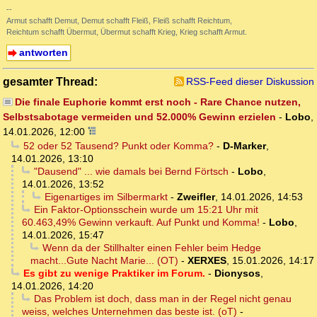
--
Armut schafft Demut, Demut schafft Fleiß, Fleiß schafft Reichtum,
Reichtum schafft Übermut, Übermut schafft Krieg, Krieg schafft Armut.
antworten
gesamter Thread:
RSS-Feed dieser Diskussion
Die finale Euphorie kommt erst noch - Rare Chance nutzen,
Selbstsabotage vermeiden und 52.000% Gewinn erzielen
-
Lobo
,
14.01.2026, 12:00
52 oder 52 Tausend? Punkt oder Komma?
-
D-Marker
,
14.01.2026, 13:10
"Dausend" ... wie damals bei Bernd Förtsch
-
Lobo
,
14.01.2026, 13:52
Eigenartiges im Silbermarkt
-
Zweifler
,
14.01.2026, 14:53
Ein Faktor-Optionsschein wurde um 15:21 Uhr mit
60.463,49% Gewinn verkauft. Auf Punkt und Komma!
-
Lobo
,
14.01.2026, 15:47
Wenn da der Stillhalter einen Fehler beim Hedge
macht...Gute Nacht Marie... (OT)
-
XERXES
,
15.01.2026, 14:17
Es gibt zu wenige Praktiker im Forum.
-
Dionysos
,
14.01.2026, 14:20
Das Problem ist doch, dass man in der Regel nicht genau
weiss, welches Unternehmen das beste ist. (oT)
-