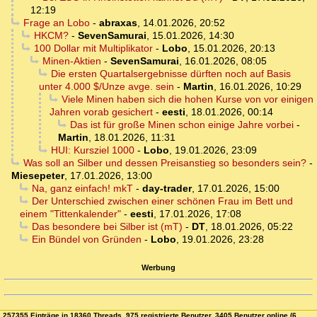
12:19
Frage an Lobo
-
abraxas
,
14.01.2026, 20:52
HKCM?
-
SevenSamurai
,
15.01.2026, 14:30
100 Dollar mit Multiplikator
-
Lobo
,
15.01.2026, 20:13
Minen-Aktien
-
SevenSamurai
,
16.01.2026, 08:05
Die ersten Quartalsergebnisse dürften noch auf Basis
unter 4.000 $/Unze avge. sein
-
Martin
,
16.01.2026, 10:29
Viele Minen haben sich die hohen Kurse von vor einigen
Jahren vorab gesichert
-
eesti
,
18.01.2026, 00:14
Das ist für große Minen schon einige Jahre vorbei
-
Martin
,
18.01.2026, 11:31
HUI: Kursziel 1000
-
Lobo
,
19.01.2026, 23:09
Was soll an Silber und dessen Preisanstieg so besonders sein?
-
Miesepeter
,
17.01.2026, 13:00
Na, ganz einfach! mkT
-
day-trader
,
17.01.2026, 15:00
Der Unterschied zwischen einer schönen Frau im Bett und
einem "Tittenkalender"
-
eesti
,
17.01.2026, 17:08
Das besondere bei Silber ist (mT)
-
DT
,
18.01.2026, 05:22
Ein Bündel von Gründen
-
Lobo
,
19.01.2026, 23:28
Werbung
257355 Einträge in 18360 Threads, 975 registrierte Benutzer, 3405 Benutzer online (6