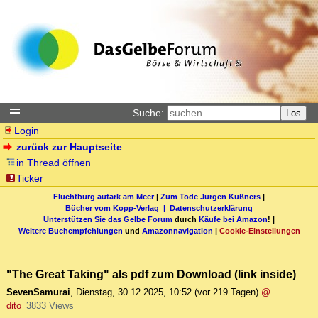
Suche:
Los
Login
zurück zur Hauptseite
in Thread öffnen
Ticker
Fluchtburg autark am Meer
|
Zum Tode Jürgen Küßners
|
Bücher vom Kopp-Verlag |
Datenschutzerklärung
Unterstützen Sie das Gelbe Forum
durch
Käufe bei Amazon
! |
Weitere Buchempfehlungen
und
Amazonnavigation
|
Cookie-Einstellungen
"The Great Taking" als pdf zum Download (link inside)
SevenSamurai
,
Dienstag, 30.12.2025, 10:52
(vor 219 Tagen)
@
dito
3833 Views