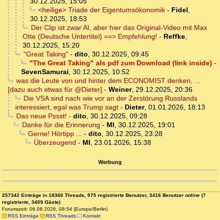
30.12.2025, 15:05
<heilige> Triade der Eigentumsökonomik
-
Fidel
,
30.12.2025, 18:53
Der Clip ist zwar AI, aber hier das Original-Video mit Max
Otte (Deutsche Untertitel) ==> Empfehlung!
-
Reffke
,
30.12.2025, 15:20
"Great Taking"
-
dito
,
30.12.2025, 09:45
"The Great Taking" als pdf zum Download (link inside)
-
SevenSamurai
,
30.12.2025, 10:52
was die Leute von und hinter dem ECONOMIST denken, ...
[dazu auch etwas für @Dieter]
-
Weiner
,
29.12.2025, 20:36
Die VSA sind nach wie vor an der Zerstörung Russlands
interessiert, egal was Trump sagt
-
Dieter
,
01.01.2026, 18:13
Das neue Pssst!
-
dito
,
30.12.2025, 09:28
Danke für die Erinnerung
-
MI
,
30.12.2025, 19:01
Gerne! Hörtipp ...
-
dito
,
30.12.2025, 23:28
Überzeugend
-
MI
,
23.01.2026, 15:38
Werbung
257342 Einträge in 18360 Threads, 975 registrierte Benutzer, 3416 Benutzer online (7
registrierte, 3409 Gäste)
Forumszeit: 06.08.2026, 08:54 (Europe/Berlin)
RSS Einträge
RSS Threads
Kontakt