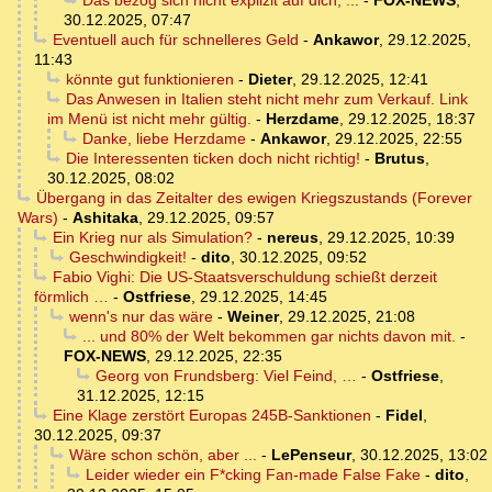
Das bezog sich nicht explizit auf dich, ...
-
FOX-NEWS
,
30.12.2025, 07:47
Eventuell auch für schnelleres Geld
-
Ankawor
,
29.12.2025,
11:43
könnte gut funktionieren
-
Dieter
,
29.12.2025, 12:41
Das Anwesen in Italien steht nicht mehr zum Verkauf. Link
im Menü ist nicht mehr gültig.
-
Herzdame
,
29.12.2025, 18:37
Danke, liebe Herzdame
-
Ankawor
,
29.12.2025, 22:55
Die Interessenten ticken doch nicht richtig!
-
Brutus
,
30.12.2025, 08:02
Übergang in das Zeitalter des ewigen Kriegszustands (Forever
Wars)
-
Ashitaka
,
29.12.2025, 09:57
Ein Krieg nur als Simulation?
-
nereus
,
29.12.2025, 10:39
Geschwindigkeit!
-
dito
,
30.12.2025, 09:52
Fabio Vighi: Die US-Staatsverschuldung schießt derzeit
förmlich …
-
Ostfriese
,
29.12.2025, 14:45
wenn's nur das wäre
-
Weiner
,
29.12.2025, 21:08
... und 80% der Welt bekommen gar nichts davon mit.
-
FOX-NEWS
,
29.12.2025, 22:35
Georg von Frundsberg: Viel Feind, …
-
Ostfriese
,
31.12.2025, 12:15
Eine Klage zerstört Europas 245B-Sanktionen
-
Fidel
,
30.12.2025, 09:37
Wäre schon schön, aber ...
-
LePenseur
,
30.12.2025, 13:02
Leider wieder ein F*cking Fan-made False Fake
-
dito
,