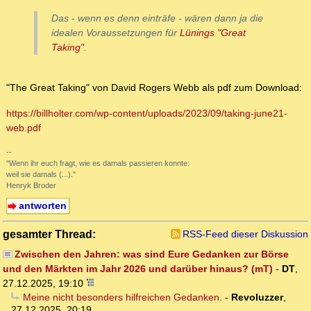
Das - wenn es denn einträfe - wären dann ja die
idealen Voraussetzungen für
Lünings "Great
Taking"
.
"The Great Taking" von David Rogers Webb als pdf zum Download:
https://billholter.com/wp-content/uploads/2023/09/taking-june21-
web.pdf
--
"Wenn ihr euch fragt, wie es damals passieren konnte:
weil sie damals (...)."
Henryk Broder
antworten
gesamter Thread:
RSS-Feed dieser Diskussion
Zwischen den Jahren: was sind Eure Gedanken zur Börse
und den Märkten im Jahr 2026 und darüber hinaus? (mT)
-
DT
,
27.12.2025, 19:10
Meine nicht besonders hilfreichen Gedanken.
-
Revoluzzer
,
27.12.2025, 20:19