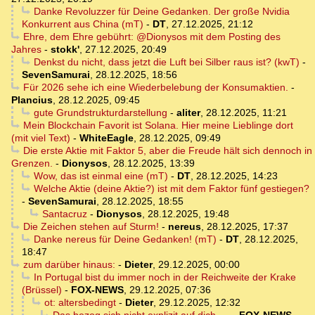
Danke Revoluzzer für Deine Gedanken. Der große Nvidia
Konkurrent aus China (mT)
-
DT
,
27.12.2025, 21:12
Ehre, dem Ehre gebührt: @Dionysos mit dem Posting des
Jahres
-
stokk'
,
27.12.2025, 20:49
Denkst du nicht, dass jetzt die Luft bei Silber raus ist? (kwT)
-
SevenSamurai
,
28.12.2025, 18:56
Für 2026 sehe ich eine Wiederbelebung der Konsumaktien.
-
Plancius
,
28.12.2025, 09:45
gute Grundstrukturdarstellung
-
aliter
,
28.12.2025, 11:21
Mein Blockchain Favorit ist Solana. Hier meine Lieblinge dort
(mit viel Text)
-
WhiteEagle
,
28.12.2025, 09:49
Die erste Aktie mit Faktor 5, aber die Freude hält sich dennoch in
Grenzen.
-
Dionysos
,
28.12.2025, 13:39
Wow, das ist einmal eine (mT)
-
DT
,
28.12.2025, 14:23
Welche Aktie (deine Aktie?) ist mit dem Faktor fünf gestiegen?
-
SevenSamurai
,
28.12.2025, 18:55
Santacruz
-
Dionysos
,
28.12.2025, 19:48
Die Zeichen stehen auf Sturm!
-
nereus
,
28.12.2025, 17:37
Danke nereus für Deine Gedanken! (mT)
-
DT
,
28.12.2025,
18:47
zum darüber hinaus:
-
Dieter
,
29.12.2025, 00:00
In Portugal bist du immer noch in der Reichweite der Krake
(Brüssel)
-
FOX-NEWS
,
29.12.2025, 07:36
ot: altersbedingt
-
Dieter
,
29.12.2025, 12:32