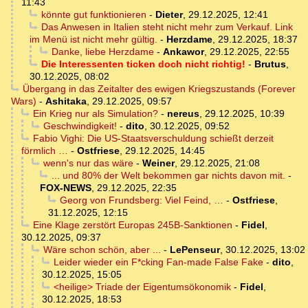
11:43
könnte gut funktionieren
-
Dieter
,
29.12.2025, 12:41
Das Anwesen in Italien steht nicht mehr zum Verkauf. Link
im Menü ist nicht mehr gültig.
-
Herzdame
,
29.12.2025, 18:37
Danke, liebe Herzdame
-
Ankawor
,
29.12.2025, 22:55
Die Interessenten ticken doch nicht richtig!
-
Brutus
,
30.12.2025, 08:02
Übergang in das Zeitalter des ewigen Kriegszustands (Forever
Wars)
-
Ashitaka
,
29.12.2025, 09:57
Ein Krieg nur als Simulation?
-
nereus
,
29.12.2025, 10:39
Geschwindigkeit!
-
dito
,
30.12.2025, 09:52
Fabio Vighi: Die US-Staatsverschuldung schießt derzeit
förmlich …
-
Ostfriese
,
29.12.2025, 14:45
wenn's nur das wäre
-
Weiner
,
29.12.2025, 21:08
... und 80% der Welt bekommen gar nichts davon mit.
-
FOX-NEWS
,
29.12.2025, 22:35
Georg von Frundsberg: Viel Feind, …
-
Ostfriese
,
31.12.2025, 12:15
Eine Klage zerstört Europas 245B-Sanktionen
-
Fidel
,
30.12.2025, 09:37
Wäre schon schön, aber ...
-
LePenseur
,
30.12.2025, 13:02
Leider wieder ein F*cking Fan-made False Fake
-
dito
,
30.12.2025, 15:05
<heilige> Triade der Eigentumsökonomik
-
Fidel
,
30.12.2025, 18:53