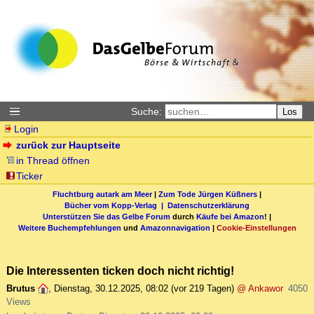
Suche:
Los
Login
zurück zur Hauptseite
in Thread öffnen
Ticker
Fluchtburg autark am Meer
|
Zum Tode Jürgen Küßners
|
Bücher vom Kopp-Verlag |
Datenschutzerklärung
Unterstützen Sie das Gelbe Forum
durch
Käufe bei Amazon
! |
Weitere Buchempfehlungen
und
Amazonnavigation
|
Cookie-Einstellungen
Die Interessenten ticken doch nicht richtig!
Brutus
,
Dienstag, 30.12.2025, 08:02
(vor 219 Tagen)
@ Ankawor
4050
Views