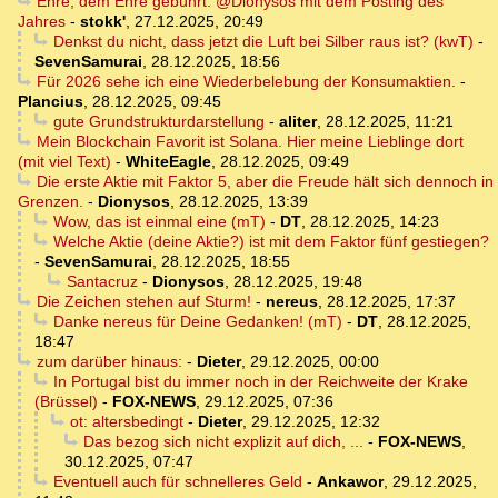
Ehre, dem Ehre gebührt: @Dionysos mit dem Posting des
Jahres
-
stokk'
,
27.12.2025, 20:49
Denkst du nicht, dass jetzt die Luft bei Silber raus ist? (kwT)
-
SevenSamurai
,
28.12.2025, 18:56
Für 2026 sehe ich eine Wiederbelebung der Konsumaktien.
-
Plancius
,
28.12.2025, 09:45
gute Grundstrukturdarstellung
-
aliter
,
28.12.2025, 11:21
Mein Blockchain Favorit ist Solana. Hier meine Lieblinge dort
(mit viel Text)
-
WhiteEagle
,
28.12.2025, 09:49
Die erste Aktie mit Faktor 5, aber die Freude hält sich dennoch in
Grenzen.
-
Dionysos
,
28.12.2025, 13:39
Wow, das ist einmal eine (mT)
-
DT
,
28.12.2025, 14:23
Welche Aktie (deine Aktie?) ist mit dem Faktor fünf gestiegen?
-
SevenSamurai
,
28.12.2025, 18:55
Santacruz
-
Dionysos
,
28.12.2025, 19:48
Die Zeichen stehen auf Sturm!
-
nereus
,
28.12.2025, 17:37
Danke nereus für Deine Gedanken! (mT)
-
DT
,
28.12.2025,
18:47
zum darüber hinaus:
-
Dieter
,
29.12.2025, 00:00
In Portugal bist du immer noch in der Reichweite der Krake
(Brüssel)
-
FOX-NEWS
,
29.12.2025, 07:36
ot: altersbedingt
-
Dieter
,
29.12.2025, 12:32
Das bezog sich nicht explizit auf dich, ...
-
FOX-NEWS
,
30.12.2025, 07:47
Eventuell auch für schnelleres Geld
-
Ankawor
,
29.12.2025,