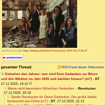
nur für kurze Zeit:
https://telegra.ph/Kleine-Presseschau-2025-06-27-06-27
antworten
gesamter Thread:
RSS-Feed dieser Diskussion
Zwischen den Jahren: was sind Eure Gedanken zur Börse
und den Märkten im Jahr 2026 und darüber hinaus? (mT)
-
DT
,
27.12.2025, 19:10
Meine nicht besonders hilfreichen Gedanken.
-
Revoluzzer
,
27.12.2025, 20:19
Danke Revoluzzer für Deine Gedanken. Der große Nvidia
Konkurrent aus China (mT)
-
DT
,
27.12.2025, 21:12