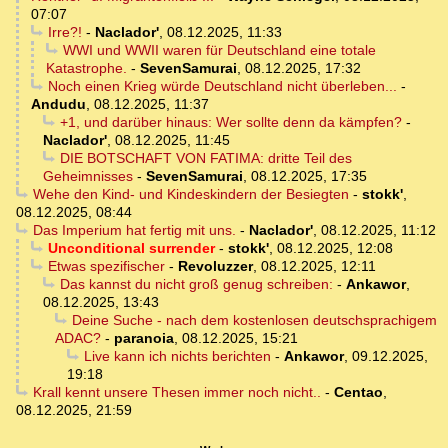
07:07
Irre?!
-
Naclador'
,
08.12.2025, 11:33
WWI und WWII waren für Deutschland eine totale
Katastrophe.
-
SevenSamurai
,
08.12.2025, 17:32
Noch einen Krieg würde Deutschland nicht überleben...
-
Andudu
,
08.12.2025, 11:37
+1, und darüber hinaus: Wer sollte denn da kämpfen?
-
Naclador'
,
08.12.2025, 11:45
DIE BOTSCHAFT VON FATIMA: dritte Teil des
Geheimnisses
-
SevenSamurai
,
08.12.2025, 17:35
Wehe den Kind- und Kindeskindern der Besiegten
-
stokk'
,
08.12.2025, 08:44
Das Imperium hat fertig mit uns.
-
Naclador'
,
08.12.2025, 11:12
Unconditional surrender
-
stokk'
,
08.12.2025, 12:08
Etwas spezifischer
-
Revoluzzer
,
08.12.2025, 12:11
Das kannst du nicht groß genug schreiben:
-
Ankawor
,
08.12.2025, 13:43
Deine Suche - nach dem kostenlosen deutschsprachigem
ADAC?
-
paranoia
,
08.12.2025, 15:21
Live kann ich nichts berichten
-
Ankawor
,
09.12.2025,
19:18
Krall kennt unsere Thesen immer noch nicht..
-
Centao
,
08.12.2025, 21:59