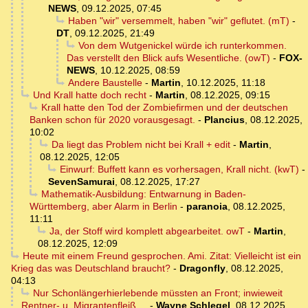
NEWS
,
09.12.2025, 07:45
Haben "wir" versemmelt, haben "wir" geflutet. (mT)
-
DT
,
09.12.2025, 21:49
Von dem Wutgenickel würde ich runterkommen.
Das verstellt den Blick aufs Wesentliche. (owT)
-
FOX-
NEWS
,
10.12.2025, 08:59
Andere Baustelle
-
Martin
,
10.12.2025, 11:18
Und Krall hatte doch recht
-
Martin
,
08.12.2025, 09:15
Krall hatte den Tod der Zombiefirmen und der deutschen
Banken schon für 2020 vorausgesagt.
-
Plancius
,
08.12.2025,
10:02
Da liegt das Problem nicht bei Krall + edit
-
Martin
,
08.12.2025, 12:05
Einwurf: Buffett kann es vorhersagen, Krall nicht. (kwT)
-
SevenSamurai
,
08.12.2025, 17:27
Mathematik-Ausbildung: Entwarnung in Baden-
Württemberg, aber Alarm in Berlin
-
paranoia
,
08.12.2025,
11:11
Ja, der Stoff wird komplett abgearbeitet. owT
-
Martin
,
08.12.2025, 12:09
Heute mit einem Freund gesprochen. Ami. Zitat: Vielleicht ist ein
Krieg das was Deutschland braucht?
-
Dragonfly
,
08.12.2025,
04:13
Nur Schonlängerhierlebende müssten an Front; inwieweit
Rentner- u. Migrantenfleiß ...
-
Wayne Schlegel
,
08.12.2025,