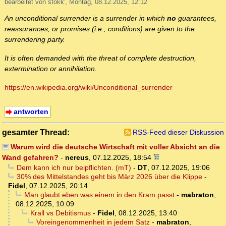
bearbeitet von stokk', Montag, 08.12.2025, 12:12
An unconditional surrender is a surrender in which
no
guarantees,
reassurances, or promises (i.e., conditions) are given to the
surrendering party.
It is often demanded with the threat of complete destruction,
extermination or annihilation.
https://en.wikipedia.org/wiki/Unconditional_surrender
antworten
gesamter Thread:
RSS-Feed dieser Diskussion
Warum wird die deutsche Wirtschaft mit voller Absicht an die
Wand gefahren?
-
nereus
,
07.12.2025, 18:54
Dem kann ich nur beipflichten. (mT)
-
DT
,
07.12.2025, 19:06
30% des Mittelstandes geht bis März 2026 über die Klippe
-
Fidel
,
07.12.2025, 20:14
Man glaubt eben was einem in den Kram passt
-
mabraton
,
08.12.2025, 10:09
Krall vs Debitismus
-
Fidel
,
08.12.2025, 13:40
Voreingenommenheit in jedem Satz
-
mabraton
,