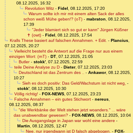
08.12.2025, 16:32
Revolution Witz
-
Fidel
,
08.12.2025, 17:20
Warum sollte ich mir mit einem alten Sack der alles
schon weiß Mühe geben!? (oT)
-
mabraton
,
08.12.2025,
17:39
"Jeder blamiert sich so gut er kann" Jürgen Küßner
✝ (owt)
-
Fidel
,
08.12.2025, 17:54
Kralls These basiert auf falschen Annahmen. + Edit.
-
Plancius
,
07.12.2025, 20:27
Vielleicht besteht die Antwort auf die Frage nur aus einem
einzigen Wort: (mT)
-
DT
,
07.12.2025, 21:05
Butler
-
stokk'
,
07.12.2025, 22:59
teile Deine Analyse zu D
-
Dieter
,
07.12.2025, 23:03
Deutschland ist das Zentrum des ..
-
Ankawor
,
08.12.2025,
10:27
Sieh es doch positiv: Das Geld/Wachstum ist nicht weg,
-
stokk'
,
08.12.2025, 10:30
Völlig richtig!
-
FOX-NEWS
,
07.12.2025, 23:23
Falsche Annahmen – ein gutes Stichwort
-
nereus
,
08.12.2025, 08:37
"die Werkbänke der Welt stehen jetzt woanders." ... wäre
das unabwendbar gewesen?
-
FOX-NEWS
,
08.12.2025, 10:04
Die Ausgangslage in Japan war wohl eine andere
-
Martin
,
08.12.2025, 12:47
Nee, nur irgendwann ist D falsch abgebogen.
-
FOX-