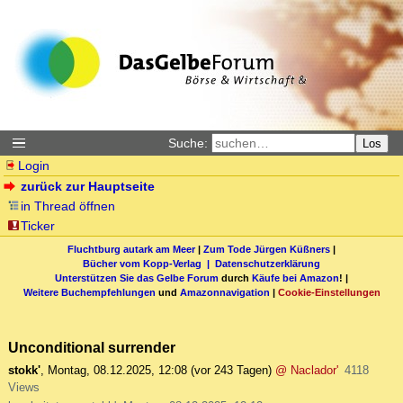
Suche:
Los
Login
zurück zur Hauptseite
in Thread öffnen
Ticker
Fluchtburg autark am Meer
|
Zum Tode Jürgen Küßners
|
Bücher vom Kopp-Verlag |
Datenschutzerklärung
Unterstützen Sie das Gelbe Forum
durch
Käufe bei Amazon
! |
Weitere Buchempfehlungen
und
Amazonnavigation
|
Cookie-Einstellungen
Unconditional surrender
stokk'
,
Montag, 08.12.2025, 12:08
(vor 243 Tagen)
@ Naclador'
4118
Views