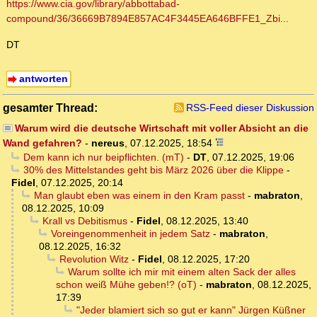
https://www.cia.gov/library/abbottabad-
compound/36/36669B7894E857AC4F3445EA646BFFE1_Zbi...
DT
antworten
gesamter Thread:
RSS-Feed dieser Diskussion
Warum wird die deutsche Wirtschaft mit voller Absicht an die
Wand gefahren?
-
nereus
,
07.12.2025, 18:54
Dem kann ich nur beipflichten. (mT)
-
DT
,
07.12.2025, 19:06
30% des Mittelstandes geht bis März 2026 über die Klippe
-
Fidel
,
07.12.2025, 20:14
Man glaubt eben was einem in den Kram passt
-
mabraton
,
08.12.2025, 10:09
Krall vs Debitismus
-
Fidel
,
08.12.2025, 13:40
Voreingenommenheit in jedem Satz
-
mabraton
,
08.12.2025, 16:32
Revolution Witz
-
Fidel
,
08.12.2025, 17:20
Warum sollte ich mir mit einem alten Sack der alles
schon weiß Mühe geben!? (oT)
-
mabraton
,
08.12.2025,
17:39
"Jeder blamiert sich so gut er kann" Jürgen Küßner