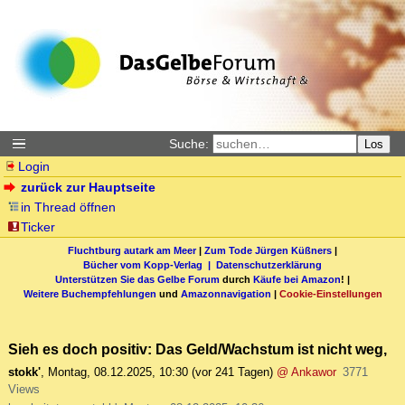
Suche:
Los
Login
zurück zur Hauptseite
in Thread öffnen
Ticker
Fluchtburg autark am Meer
|
Zum Tode Jürgen Küßners
|
Bücher vom Kopp-Verlag |
Datenschutzerklärung
Unterstützen Sie das Gelbe Forum
durch
Käufe bei Amazon
! |
Weitere Buchempfehlungen
und
Amazonnavigation
|
Cookie-Einstellungen
Sieh es doch positiv: Das Geld/Wachstum ist nicht weg,
stokk'
,
Montag, 08.12.2025, 10:30
(vor 241 Tagen)
@ Ankawor
3771
Views