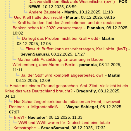
Das verstellt den Blick aufs Wesentliche. (owT)
-
FOX-
NEWS
,
10.12.2025, 08:59
Andere Baustelle
-
Martin
,
10.12.2025, 11:18
Und Krall hatte doch recht
-
Martin
,
08.12.2025, 09:15
Krall hatte den Tod der Zombiefirmen und der deutschen
Banken schon für 2020 vorausgesagt.
-
Plancius
,
08.12.2025,
10:02
Da liegt das Problem nicht bei Krall + edit
-
Martin
,
08.12.2025, 12:05
Einwurf: Buffett kann es vorhersagen, Krall nicht. (kwT)
-
SevenSamurai
,
08.12.2025, 17:27
Mathematik-Ausbildung: Entwarnung in Baden-
Württemberg, aber Alarm in Berlin
-
paranoia
,
08.12.2025,
11:11
Ja, der Stoff wird komplett abgearbeitet. owT
-
Martin
,
08.12.2025, 12:09
Heute mit einem Freund gesprochen. Ami. Zitat: Vielleicht ist ein
Krieg das was Deutschland braucht?
-
Dragonfly
,
08.12.2025,
04:13
Nur Schonlängerhierlebende müssten an Front; inwieweit
Rentner- u. Migrantenfleiß ...
-
Wayne Schlegel
,
08.12.2025,
07:07
Irre?!
-
Naclador'
,
08.12.2025, 11:33
WWI und WWII waren für Deutschland eine totale
Katastrophe.
-
SevenSamurai
,
08.12.2025, 17:32