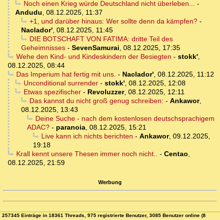
Noch einen Krieg würde Deutschland nicht überleben...
-
Andudu
,
08.12.2025, 11:37
+1, und darüber hinaus: Wer sollte denn da kämpfen?
-
Naclador'
,
08.12.2025, 11:45
DIE BOTSCHAFT VON FATIMA: dritte Teil des
Geheimnisses
-
SevenSamurai
,
08.12.2025, 17:35
Wehe den Kind- und Kindeskindern der Besiegten
-
stokk'
,
08.12.2025, 08:44
Das Imperium hat fertig mit uns.
-
Naclador'
,
08.12.2025, 11:12
Unconditional surrender
-
stokk'
,
08.12.2025, 12:08
Etwas spezifischer
-
Revoluzzer
,
08.12.2025, 12:11
Das kannst du nicht groß genug schreiben:
-
Ankawor
,
08.12.2025, 13:43
Deine Suche - nach dem kostenlosen deutschsprachigem
ADAC?
-
paranoia
,
08.12.2025, 15:21
Live kann ich nichts berichten
-
Ankawor
,
09.12.2025,
19:18
Krall kennt unsere Thesen immer noch nicht..
-
Centao
,
08.12.2025, 21:59
Werbung
257345 Einträge in 18361 Threads, 975 registrierte Benutzer, 3085 Benutzer online (8