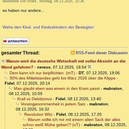
bearbeitet von stokk', Montag, 08.12.2025, 10:36
es haben nur andere...
Wehe den Kind- und Kindeskindern der Besiegten
antworten
gesamter Thread:
RSS-Feed dieser Diskussion
Warum wird die deutsche Wirtschaft mit voller Absicht an die
Wand gefahren?
-
nereus
,
07.12.2025, 18:54
Dem kann ich nur beipflichten. (mT)
-
DT
,
07.12.2025, 19:06
30% des Mittelstandes geht bis März 2026 über die Klippe
-
Fidel
,
07.12.2025, 20:14
Man glaubt eben was einem in den Kram passt
-
mabraton
,
08.12.2025, 10:09
Krall vs Debitismus
-
Fidel
,
08.12.2025, 13:40
Voreingenommenheit in jedem Satz
-
mabraton
,
08.12.2025, 16:32
Revolution Witz
-
Fidel
,
08.12.2025, 17:20
Warum sollte ich mir mit einem alten Sack der alles
schon weiß Mühe geben!? (oT)
-
mabraton
,
08.12.2025,