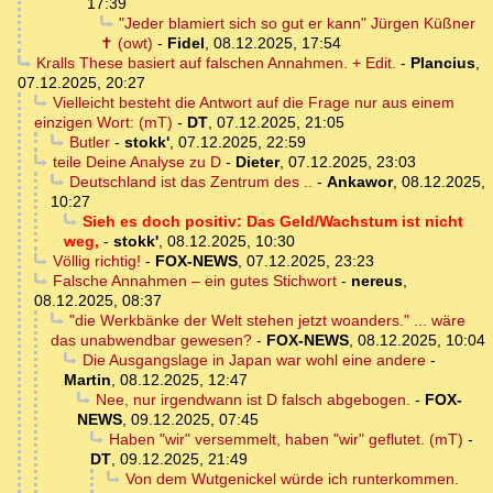
17:39
"Jeder blamiert sich so gut er kann" Jürgen Küßner
✝ (owt)
-
Fidel
,
08.12.2025, 17:54
Kralls These basiert auf falschen Annahmen. + Edit.
-
Plancius
,
07.12.2025, 20:27
Vielleicht besteht die Antwort auf die Frage nur aus einem
einzigen Wort: (mT)
-
DT
,
07.12.2025, 21:05
Butler
-
stokk'
,
07.12.2025, 22:59
teile Deine Analyse zu D
-
Dieter
,
07.12.2025, 23:03
Deutschland ist das Zentrum des ..
-
Ankawor
,
08.12.2025,
10:27
Sieh es doch positiv: Das Geld/Wachstum ist nicht
weg,
-
stokk'
,
08.12.2025, 10:30
Völlig richtig!
-
FOX-NEWS
,
07.12.2025, 23:23
Falsche Annahmen – ein gutes Stichwort
-
nereus
,
08.12.2025, 08:37
"die Werkbänke der Welt stehen jetzt woanders." ... wäre
das unabwendbar gewesen?
-
FOX-NEWS
,
08.12.2025, 10:04
Die Ausgangslage in Japan war wohl eine andere
-
Martin
,
08.12.2025, 12:47
Nee, nur irgendwann ist D falsch abgebogen.
-
FOX-
NEWS
,
09.12.2025, 07:45
Haben "wir" versemmelt, haben "wir" geflutet. (mT)
-
DT
,
09.12.2025, 21:49
Von dem Wutgenickel würde ich runterkommen.