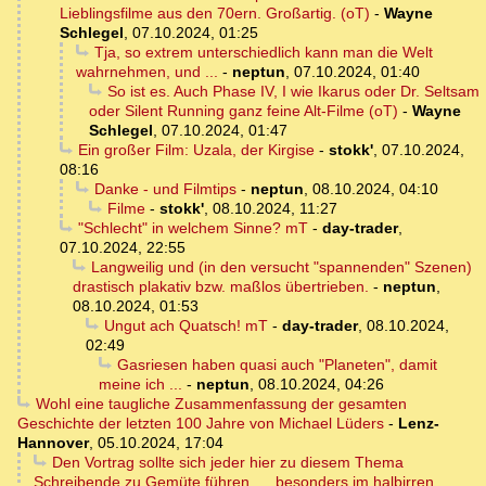
Lieblingsfilme aus den 70ern. Großartig. (oT)
-
Wayne
Schlegel
,
07.10.2024, 01:25
Tja, so extrem unterschiedlich kann man die Welt
wahrnehmen, und ...
-
neptun
,
07.10.2024, 01:40
So ist es. Auch Phase IV, I wie Ikarus oder Dr. Seltsam
oder Silent Running ganz feine Alt-Filme (oT)
-
Wayne
Schlegel
,
07.10.2024, 01:47
Ein großer Film: Uzala, der Kirgise
-
stokk'
,
07.10.2024,
08:16
Danke - und Filmtips
-
neptun
,
08.10.2024, 04:10
Filme
-
stokk'
,
08.10.2024, 11:27
"Schlecht" in welchem Sinne? mT
-
day-trader
,
07.10.2024, 22:55
Langweilig und (in den versucht "spannenden" Szenen)
drastisch plakativ bzw. maßlos übertrieben.
-
neptun
,
08.10.2024, 01:53
Ungut ach Quatsch! mT
-
day-trader
,
08.10.2024,
02:49
Gasriesen haben quasi auch "Planeten", damit
meine ich ...
-
neptun
,
08.10.2024, 04:26
Wohl eine taugliche Zusammenfassung der gesamten
Geschichte der letzten 100 Jahre von Michael Lüders
-
Lenz-
Hannover
,
05.10.2024, 17:04
Den Vortrag sollte sich jeder hier zu diesem Thema
Schreibende zu Gemüte führen..... besonders im halbirren