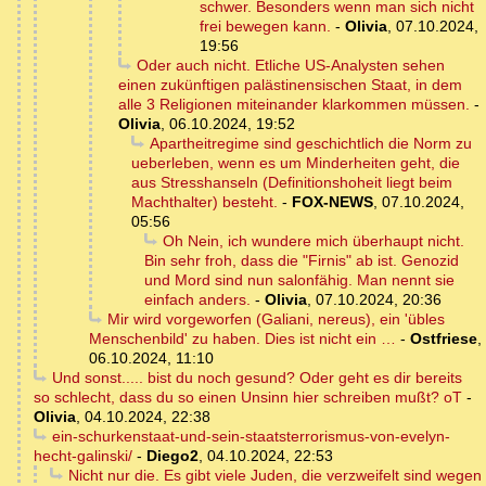
schwer. Besonders wenn man sich nicht
frei bewegen kann.
-
Olivia
,
07.10.2024,
19:56
Oder auch nicht. Etliche US-Analysten sehen
einen zukünftigen palästinensischen Staat, in dem
alle 3 Religionen miteinander klarkommen müssen.
-
Olivia
,
06.10.2024, 19:52
Apartheitregime sind geschichtlich die Norm zu
ueberleben, wenn es um Minderheiten geht, die
aus Stresshanseln (Definitionshoheit liegt beim
Machthalter) besteht.
-
FOX-NEWS
,
07.10.2024,
05:56
Oh Nein, ich wundere mich überhaupt nicht.
Bin sehr froh, dass die "Firnis" ab ist. Genozid
und Mord sind nun salonfähig. Man nennt sie
einfach anders.
-
Olivia
,
07.10.2024, 20:36
Mir wird vorgeworfen (Galiani, nereus), ein 'übles
Menschenbild' zu haben. Dies ist nicht ein …
-
Ostfriese
,
06.10.2024, 11:10
Und sonst..... bist du noch gesund? Oder geht es dir bereits
so schlecht, dass du so einen Unsinn hier schreiben mußt? oT
-
Olivia
,
04.10.2024, 22:38
ein-schurkenstaat-und-sein-staatsterrorismus-von-evelyn-
hecht-galinski/
-
Diego2
,
04.10.2024, 22:53
Nicht nur die. Es gibt viele Juden, die verzweifelt sind wegen