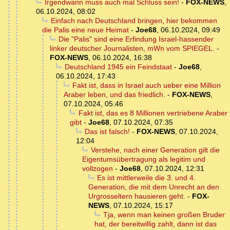
Irgendwann muss auch mal Schluss sein!
-
FOX-NEWS
,
06.10.2024, 08:02
Einfach nach Deutschland bringen, hier bekommen
die Palis eine neue Heimat
-
Joe68
,
06.10.2024, 09:49
Die "Palis" sind eine Erfindung Israel-hassender
linker deutscher Journalisten, mWn vom SPIEGEL.
-
FOX-NEWS
,
06.10.2024, 16:38
Deutschland 1945 ein Feindstaat
-
Joe68
,
06.10.2024, 17:43
Fakt ist, dass in Israel auch ueber eine Million
Araber leben, und das friedlich.
-
FOX-NEWS
,
07.10.2024, 05:46
Fakt ist, das es 8 Millionen vertriebene Araber
gibt
-
Joe68
,
07.10.2024, 07:35
Das ist falsch!
-
FOX-NEWS
,
07.10.2024,
12:04
Verstehe, nach einer Generation gilt die
Eigentumsübertragung als legitim und
vollzogen
-
Joe68
,
07.10.2024, 12:31
Es ist mittlerweile die 3. und 4.
Generation, die mit dem Unrecht an den
Urgrosseltern hausieren geht.
-
FOX-
NEWS
,
07.10.2024, 15:17
Tja, wenn man keinen großen Bruder
hat, der bereitwillig zahlt, dann ist das