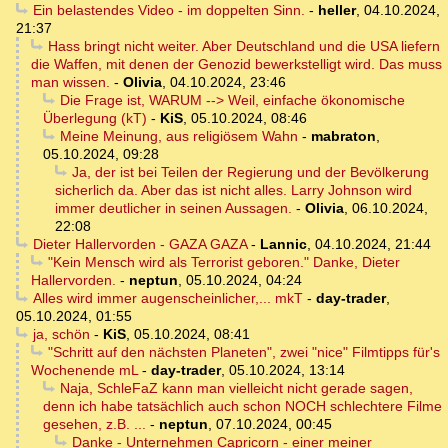
Ein belastendes Video - im doppelten Sinn.
-
heller
,
04.10.2024,
21:37
Hass bringt nicht weiter. Aber Deutschland und die USA liefern
die Waffen, mit denen der Genozid bewerkstelligt wird. Das muss
man wissen.
-
Olivia
,
04.10.2024, 23:46
Die Frage ist, WARUM --> Weil, einfache ökonomische
Überlegung (kT)
-
KiS
,
05.10.2024, 08:46
Meine Meinung, aus religiösem Wahn
-
mabraton
,
05.10.2024, 09:28
Ja, der ist bei Teilen der Regierung und der Bevölkerung
sicherlich da. Aber das ist nicht alles. Larry Johnson wird
immer deutlicher in seinen Aussagen.
-
Olivia
,
06.10.2024,
22:08
Dieter Hallervorden - GAZA GAZA
-
Lannic
,
04.10.2024, 21:44
"Kein Mensch wird als Terrorist geboren." Danke, Dieter
Hallervorden.
-
neptun
,
05.10.2024, 04:24
Alles wird immer augenscheinlicher,... mkT
-
day-trader
,
05.10.2024, 01:55
ja, schön
-
KiS
,
05.10.2024, 08:41
"Schritt auf den nächsten Planeten", zwei "nice" Filmtipps für's
Wochenende mL
-
day-trader
,
05.10.2024, 13:14
Naja, SchleFaZ kann man vielleicht nicht gerade sagen,
denn ich habe tatsächlich auch schon NOCH schlechtere Filme
gesehen, z.B. ...
-
neptun
,
07.10.2024, 00:45
Danke - Unternehmen Capricorn - einer meiner