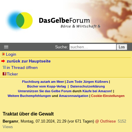
Suche:
Los
Login
zurück zur Hauptseite
in Thread öffnen
Ticker
Fluchtburg autark am Meer
|
Zum Tode Jürgen Küßners
|
Bücher vom Kopp-Verlag |
Datenschutzerklärung
Unterstützen Sie das Gelbe Forum
durch
Käufe bei Amazon
! |
Weitere Buchempfehlungen
und
Amazonnavigation
|
Cookie-Einstellungen
Traktat über die Gewalt
Bergamr
,
Montag, 07.10.2024, 21:29
(vor 671 Tagen)
@ Ostfriese
5152
Views