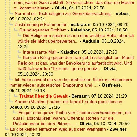
dem, was in Gaza abläuft. Sie versuchen, das über die Medien
zu kommunizieren.
-
Olivia
,
04.10.2024, 22:58
Nur mal so. Technologien zur Grenzüberwachung.
-
ebbes
,
05.10.2024, 02:24
Zustimmung & Kommentar
-
mabraton
,
05.10.2024, 09:20
Grundlegendes Problem
-
Kaladhor
,
05.10.2024, 10:50
Die Religionen spielen schon eine wichtige Rolle, aber ich
würde sie nicht überbewerten...
-
Andudu
,
05.10.2024,
12:25
Interessante Mail
-
Kaladhor
,
05.10.2024, 17:29
Bei dem Krieg gegen den Iran geht es lediglich um Macht.
Religion ist das, was der Bevölkerung aufgetischt wird. Und
natürlich werden "Extreme" gerne genutzt.
-
Olivia
,
05.10.2024, 20:30
Ich halte sowohl die von den etablierten Sinekure-Historikern
immer wieder aufgetischte 'Empörung' und …
-
Ostfriese
,
05.10.2024, 10:18
Traktat über die Gewalt
-
Bergamr
,
07.10.2024, 21:29
Araber (Muslime) haben mit Israel Frieden geschlossen
-
Joe68
,
05.10.2024, 17:16
Es gab eine ganze Reihe von Friedensverhandlungen, die
quasi "abschlußreif" waren. Offenbar störten nur die
Palästinenser bei den Plänen.....
-
Olivia
,
05.10.2024, 20:50
Es gibt keinen einfachen Weg aus dem Wahnsinn
-
Zweifler
,
04.10.2024, 20:23