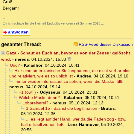
Gruß
Bergamr
--
Ehrlich schade für die Heimat! Endgültig verloren seit Sommer 2015 ...
antworten
gesamter Thread:
RSS-Feed dieser Diskussion
Gaza - Schaut es Euch an, bevor es von der Zensur gelöscht
wird.
-
nereus
,
04.10.2024, 16:33
Und?
-
Kaladhor
,
04.10.2024, 18:41
Hier eine amerikanische Stellungnahme, die nicht verharmlost
und relativiert, wie es so üblich ist
-
Andree
,
04.10.2024, 19:10
Immer wieder interessant zu sehen, wenn die Maske fällt.
-
nereus
,
04.10.2024, 19:14
+1 (owT)
-
Odysseus
,
04.10.2024, 23:31
Welche Maske denn?
-
Kaladhor
,
05.10.2024, 10:41
Lobpreiserei?
-
nereus
,
05.10.2024, 12:13
1.Samuel 15 - das ist die Legitimation
-
Brutus
,
05.10.2024, 12:36
... es liegt auf der Hand, wer da die Fäden zog - bzw.
halt offiziell ziehen ließ
-
Lenz-Hannover
,
05.10.2024,
20:56