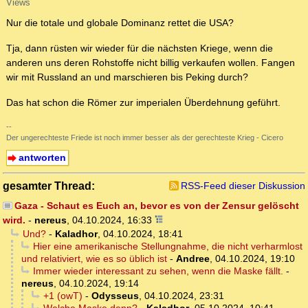
Views
Nur die totale und globale Dominanz rettet die USA?
Tja, dann rüsten wir wieder für die nächsten Kriege, wenn die
anderen uns deren Rohstoffe nicht billig verkaufen wollen. Fangen
wir mit Russland an und marschieren bis Peking durch?
Das hat schon die Römer zur imperialen Überdehnung geführt.
--
Der ungerechteste Friede ist noch immer besser als der gerechteste Krieg - Cicero
antworten
gesamter Thread:
RSS-Feed dieser Diskussion
Gaza - Schaut es Euch an, bevor es von der Zensur gelöscht
wird.
-
nereus
,
04.10.2024, 16:33
Und?
-
Kaladhor
,
04.10.2024, 18:41
Hier eine amerikanische Stellungnahme, die nicht verharmlost
und relativiert, wie es so üblich ist
-
Andree
,
04.10.2024, 19:10
Immer wieder interessant zu sehen, wenn die Maske fällt.
-
nereus
,
04.10.2024, 19:14
+1 (owT)
-
Odysseus
,
04.10.2024, 23:31