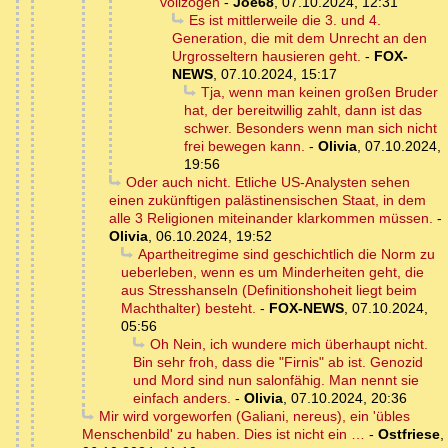
vollzogen
-
Joe68
,
07.10.2024, 12:31
Es ist mittlerweile die 3. und 4.
Generation, die mit dem Unrecht an den
Urgrosseltern hausieren geht.
-
FOX-
NEWS
,
07.10.2024, 15:17
Tja, wenn man keinen großen Bruder
hat, der bereitwillig zahlt, dann ist das
schwer. Besonders wenn man sich nicht
frei bewegen kann.
-
Olivia
,
07.10.2024,
19:56
Oder auch nicht. Etliche US-Analysten sehen
einen zukünftigen palästinensischen Staat, in dem
alle 3 Religionen miteinander klarkommen müssen.
-
Olivia
,
06.10.2024, 19:52
Apartheitregime sind geschichtlich die Norm zu
ueberleben, wenn es um Minderheiten geht, die
aus Stresshanseln (Definitionshoheit liegt beim
Machthalter) besteht.
-
FOX-NEWS
,
07.10.2024,
05:56
Oh Nein, ich wundere mich überhaupt nicht.
Bin sehr froh, dass die "Firnis" ab ist. Genozid
und Mord sind nun salonfähig. Man nennt sie
einfach anders.
-
Olivia
,
07.10.2024, 20:36
Mir wird vorgeworfen (Galiani, nereus), ein 'übles
Menschenbild' zu haben. Dies ist nicht ein …
-
Ostfriese
,