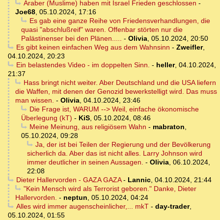
Araber (Muslime) haben mit Israel Frieden geschlossen
-
Joe68
,
05.10.2024, 17:16
Es gab eine ganze Reihe von Friedensverhandlungen, die
quasi "abschlußreif" waren. Offenbar störten nur die
Palästinenser bei den Plänen.....
-
Olivia
,
05.10.2024, 20:50
Es gibt keinen einfachen Weg aus dem Wahnsinn
-
Zweifler
,
04.10.2024, 20:23
Ein belastendes Video - im doppelten Sinn.
-
heller
,
04.10.2024,
21:37
Hass bringt nicht weiter. Aber Deutschland und die USA liefern
die Waffen, mit denen der Genozid bewerkstelligt wird. Das muss
man wissen.
-
Olivia
,
04.10.2024, 23:46
Die Frage ist, WARUM --> Weil, einfache ökonomische
Überlegung (kT)
-
KiS
,
05.10.2024, 08:46
Meine Meinung, aus religiösem Wahn
-
mabraton
,
05.10.2024, 09:28
Ja, der ist bei Teilen der Regierung und der Bevölkerung
sicherlich da. Aber das ist nicht alles. Larry Johnson wird
immer deutlicher in seinen Aussagen.
-
Olivia
,
06.10.2024,
22:08
Dieter Hallervorden - GAZA GAZA
-
Lannic
,
04.10.2024, 21:44
"Kein Mensch wird als Terrorist geboren." Danke, Dieter
Hallervorden.
-
neptun
,
05.10.2024, 04:24
Alles wird immer augenscheinlicher,... mkT
-
day-trader
,
05.10.2024, 01:55