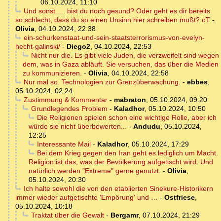
06.10.2024, 11:10
Und sonst..... bist du noch gesund? Oder geht es dir bereits
so schlecht, dass du so einen Unsinn hier schreiben mußt? oT
-
Olivia
,
04.10.2024, 22:38
ein-schurkenstaat-und-sein-staatsterrorismus-von-evelyn-
hecht-galinski/
-
Diego2
,
04.10.2024, 22:53
Nicht nur die. Es gibt viele Juden, die verzweifelt sind wegen
dem, was in Gaza abläuft. Sie versuchen, das über die Medien
zu kommunizieren.
-
Olivia
,
04.10.2024, 22:58
Nur mal so. Technologien zur Grenzüberwachung.
-
ebbes
,
05.10.2024, 02:24
Zustimmung & Kommentar
-
mabraton
,
05.10.2024, 09:20
Grundlegendes Problem
-
Kaladhor
,
05.10.2024, 10:50
Die Religionen spielen schon eine wichtige Rolle, aber ich
würde sie nicht überbewerten...
-
Andudu
,
05.10.2024,
12:25
Interessante Mail
-
Kaladhor
,
05.10.2024, 17:29
Bei dem Krieg gegen den Iran geht es lediglich um Macht.
Religion ist das, was der Bevölkerung aufgetischt wird. Und
natürlich werden "Extreme" gerne genutzt.
-
Olivia
,
05.10.2024, 20:30
Ich halte sowohl die von den etablierten Sinekure-Historikern
immer wieder aufgetischte 'Empörung' und …
-
Ostfriese
,
05.10.2024, 10:18
Traktat über die Gewalt
-
Bergamr
,
07.10.2024, 21:29