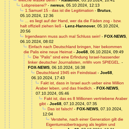
Welche Maske denn?
-
Kaladhor
,
05.10.2024, 10:41
Lobpreiserei?
-
nereus
,
05.10.2024, 12:13
1.Samuel 15 - das ist die Legitimation
-
Brutus
,
05.10.2024, 12:36
... es liegt auf der Hand, wer da die Fäden zog - bzw.
halt offiziell ziehen ließ
-
Lenz-Hannover
,
05.10.2024,
20:56
Irgendwann muss auch mal Schluss sein!
-
FOX-NEWS
,
06.10.2024, 08:02
Einfach nach Deutschland bringen, hier bekommen
die Palis eine neue Heimat
-
Joe68
,
06.10.2024, 09:49
Die "Palis" sind eine Erfindung Israel-hassender
linker deutscher Journalisten, mWn vom SPIEGEL.
-
FOX-NEWS
,
06.10.2024, 16:38
Deutschland 1945 ein Feindstaat
-
Joe68
,
06.10.2024, 17:43
Fakt ist, dass in Israel auch ueber eine Million
Araber leben, und das friedlich.
-
FOX-NEWS
,
07.10.2024, 05:46
Fakt ist, das es 8 Millionen vertriebene Araber
gibt
-
Joe68
,
07.10.2024, 07:35
Das ist falsch!
-
FOX-NEWS
,
07.10.2024,
12:04
Verstehe, nach einer Generation gilt die
Eigentumsübertragung als legitim und