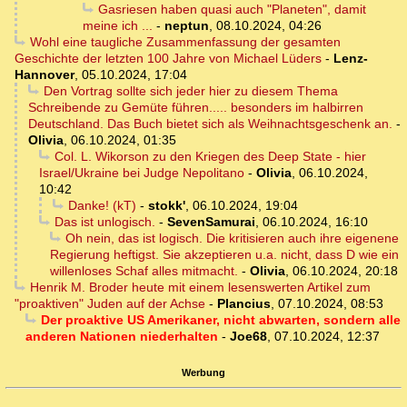
Gasriesen haben quasi auch "Planeten", damit
meine ich ...
-
neptun
,
08.10.2024, 04:26
Wohl eine taugliche Zusammenfassung der gesamten
Geschichte der letzten 100 Jahre von Michael Lüders
-
Lenz-
Hannover
,
05.10.2024, 17:04
Den Vortrag sollte sich jeder hier zu diesem Thema
Schreibende zu Gemüte führen..... besonders im halbirren
Deutschland. Das Buch bietet sich als Weihnachtsgeschenk an.
-
Olivia
,
06.10.2024, 01:35
Col. L. Wikorson zu den Kriegen des Deep State - hier
Israel/Ukraine bei Judge Nepolitano
-
Olivia
,
06.10.2024,
10:42
Danke! (kT)
-
stokk'
,
06.10.2024, 19:04
Das ist unlogisch.
-
SevenSamurai
,
06.10.2024, 16:10
Oh nein, das ist logisch. Die kritisieren auch ihre eigenene
Regierung heftigst. Sie akzeptieren u.a. nicht, dass D wie ein
willenloses Schaf alles mitmacht.
-
Olivia
,
06.10.2024, 20:18
Henrik M. Broder heute mit einem lesenswerten Artikel zum
"proaktiven" Juden auf der Achse
-
Plancius
,
07.10.2024, 08:53
Der proaktive US Amerikaner, nicht abwarten, sondern alle
anderen Nationen niederhalten
-
Joe68
,
07.10.2024, 12:37
Werbung