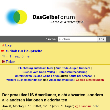
Suche:
Los
Login
zurück zur Hauptseite
in Thread öffnen
Ticker
Fluchtburg autark am Meer
|
Zum Tode Jürgen Küßners
|
Bücher vom Kopp-Verlag |
Datenschutzerklärung
Unterstützen Sie das Gelbe Forum
durch
Käufe bei Amazon
! |
Weitere Buchempfehlungen
und
Amazonnavigation
|
Cookie-Einstellungen
Der proaktive US Amerikaner, nicht abwarten, sondern
alle anderen Nationen niederhalten
Joe68
,
Montag, 07.10.2024, 12:37
(vor 671 Tagen)
@ Plancius
5325