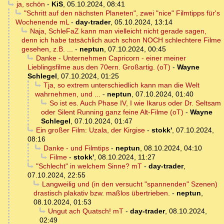
ja, schön
-
KiS
,
05.10.2024, 08:41
"Schritt auf den nächsten Planeten", zwei "nice" Filmtipps für's
Wochenende mL
-
day-trader
,
05.10.2024, 13:14
Naja, SchleFaZ kann man vielleicht nicht gerade sagen,
denn ich habe tatsächlich auch schon NOCH schlechtere Filme
gesehen, z.B. ...
-
neptun
,
07.10.2024, 00:45
Danke - Unternehmen Capricorn - einer meiner
Lieblingsfilme aus den 70ern. Großartig. (oT)
-
Wayne
Schlegel
,
07.10.2024, 01:25
Tja, so extrem unterschiedlich kann man die Welt
wahrnehmen, und ...
-
neptun
,
07.10.2024, 01:40
So ist es. Auch Phase IV, I wie Ikarus oder Dr. Seltsam
oder Silent Running ganz feine Alt-Filme (oT)
-
Wayne
Schlegel
,
07.10.2024, 01:47
Ein großer Film: Uzala, der Kirgise
-
stokk'
,
07.10.2024,
08:16
Danke - und Filmtips
-
neptun
,
08.10.2024, 04:10
Filme
-
stokk'
,
08.10.2024, 11:27
"Schlecht" in welchem Sinne? mT
-
day-trader
,
07.10.2024, 22:55
Langweilig und (in den versucht "spannenden" Szenen)
drastisch plakativ bzw. maßlos übertrieben.
-
neptun
,
08.10.2024, 01:53
Ungut ach Quatsch! mT
-
day-trader
,
08.10.2024,
02:49