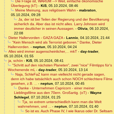
Die Frage ist, WARUM --> Weil, einfache ökonomische
Überlegung (kT)
-
KiS
,
05.10.2024, 08:46
Meine Meinung, aus religiösem Wahn
-
mabraton
,
05.10.2024, 09:28
Ja, der ist bei Teilen der Regierung und der Bevölkerung
sicherlich da. Aber das ist nicht alles. Larry Johnson wird
immer deutlicher in seinen Aussagen.
-
Olivia
,
06.10.2024,
22:08
Dieter Hallervorden - GAZA GAZA
-
Lannic
,
04.10.2024, 21:44
"Kein Mensch wird als Terrorist geboren." Danke, Dieter
Hallervorden.
-
neptun
,
05.10.2024, 04:24
Alles wird immer augenscheinlicher,... mkT
-
day-trader
,
05.10.2024, 01:55
ja, schön
-
KiS
,
05.10.2024, 08:41
"Schritt auf den nächsten Planeten", zwei "nice" Filmtipps für's
Wochenende mL
-
day-trader
,
05.10.2024, 13:14
Naja, SchleFaZ kann man vielleicht nicht gerade sagen,
denn ich habe tatsächlich auch schon NOCH schlechtere Filme
gesehen, z.B. ...
-
neptun
,
07.10.2024, 00:45
Danke - Unternehmen Capricorn - einer meiner
Lieblingsfilme aus den 70ern. Großartig. (oT)
-
Wayne
Schlegel
,
07.10.2024, 01:25
Tja, so extrem unterschiedlich kann man die Welt
wahrnehmen, und ...
-
neptun
,
07.10.2024, 01:40
So ist es. Auch Phase IV, I wie Ikarus oder Dr. Seltsam