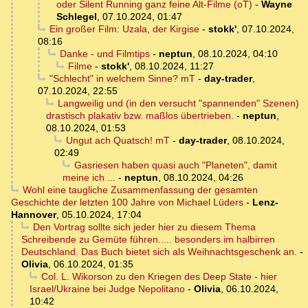
oder Silent Running ganz feine Alt-Filme (oT)
-
Wayne
Schlegel
,
07.10.2024, 01:47
Ein großer Film: Uzala, der Kirgise
-
stokk'
,
07.10.2024,
08:16
Danke - und Filmtips
-
neptun
,
08.10.2024, 04:10
Filme
-
stokk'
,
08.10.2024, 11:27
"Schlecht" in welchem Sinne? mT
-
day-trader
,
07.10.2024, 22:55
Langweilig und (in den versucht "spannenden" Szenen)
drastisch plakativ bzw. maßlos übertrieben.
-
neptun
,
08.10.2024, 01:53
Ungut ach Quatsch! mT
-
day-trader
,
08.10.2024,
02:49
Gasriesen haben quasi auch "Planeten", damit
meine ich ...
-
neptun
,
08.10.2024, 04:26
Wohl eine taugliche Zusammenfassung der gesamten
Geschichte der letzten 100 Jahre von Michael Lüders
-
Lenz-
Hannover
,
05.10.2024, 17:04
Den Vortrag sollte sich jeder hier zu diesem Thema
Schreibende zu Gemüte führen..... besonders im halbirren
Deutschland. Das Buch bietet sich als Weihnachtsgeschenk an.
-
Olivia
,
06.10.2024, 01:35
Col. L. Wikorson zu den Kriegen des Deep State - hier
Israel/Ukraine bei Judge Nepolitano
-
Olivia
,
06.10.2024,
10:42