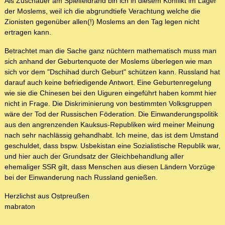
Als Zuschauer am Spielfeldrand bin ich in diesem Konflikt im Lager
der Moslems, weil ich die abgrundtiefe Verachtung welche die
Zionisten gegenüber allen(!) Moslems an den Tag legen nicht
ertragen kann.
Betrachtet man die Sache ganz nüchtern mathematisch muss man
sich anhand der Geburtenquote der Moslems überlegen wie man
sich vor dem "Dschihad durch Geburt" schützen kann. Russland hat
darauf auch keine befriedigende Antwort. Eine Geburtenregelung
wie sie die Chinesen bei den Uiguren eingeführt haben kommt hier
nicht in Frage. Die Diskriminierung von bestimmten Volksgruppen
wäre der Tod der Russischen Föderation. Die Einwanderungspolitik
aus den angrenzenden Kauksus-Republiken wird meiner Meinung
nach sehr nachlässig gehandhabt. Ich meine, das ist dem Umstand
geschuldet, dass bspw. Usbekistan eine Sozialistische Republik war,
und hier auch der Grundsatz der Gleichbehandlung aller
ehemaliger SSR gilt, dass Menschen aus diesen Ländern Vorzüge
bei der Einwanderung nach Russland genießen.
Herzlichst aus Ostpreußen
mabraton