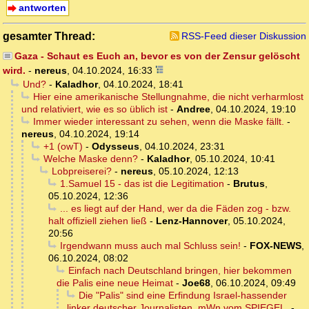
antworten
gesamter Thread:
RSS-Feed dieser Diskussion
Gaza - Schaut es Euch an, bevor es von der Zensur gelöscht
wird.
-
nereus
,
04.10.2024, 16:33
Und?
-
Kaladhor
,
04.10.2024, 18:41
Hier eine amerikanische Stellungnahme, die nicht verharmlost
und relativiert, wie es so üblich ist
-
Andree
,
04.10.2024, 19:10
Immer wieder interessant zu sehen, wenn die Maske fällt.
-
nereus
,
04.10.2024, 19:14
+1 (owT)
-
Odysseus
,
04.10.2024, 23:31
Welche Maske denn?
-
Kaladhor
,
05.10.2024, 10:41
Lobpreiserei?
-
nereus
,
05.10.2024, 12:13
1.Samuel 15 - das ist die Legitimation
-
Brutus
,
05.10.2024, 12:36
... es liegt auf der Hand, wer da die Fäden zog - bzw.
halt offiziell ziehen ließ
-
Lenz-Hannover
,
05.10.2024,
20:56
Irgendwann muss auch mal Schluss sein!
-
FOX-NEWS
,
06.10.2024, 08:02
Einfach nach Deutschland bringen, hier bekommen
die Palis eine neue Heimat
-
Joe68
,
06.10.2024, 09:49
Die "Palis" sind eine Erfindung Israel-hassender
linker deutscher Journalisten, mWn vom SPIEGEL.
-