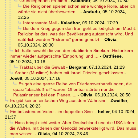
Grundlegendes Problem
-
Kaladhor
,
05.10.2024, 10:50
Die Religionen spielen schon eine wichtige Rolle, aber ich
würde sie nicht überbewerten...
-
Andudu
,
05.10.2024,
12:25
Interessante Mail
-
Kaladhor
,
05.10.2024, 17:29
Bei dem Krieg gegen den Iran geht es lediglich um Macht.
Religion ist das, was der Bevölkerung aufgetischt wird. Und
natürlich werden "Extreme" gerne genutzt.
-
Olivia
,
05.10.2024, 20:30
Ich halte sowohl die von den etablierten Sinekure-Historikern
immer wieder aufgetischte 'Empörung' und …
-
Ostfriese
,
05.10.2024, 10:18
Traktat über die Gewalt
-
Bergamr
,
07.10.2024, 21:29
Araber (Muslime) haben mit Israel Frieden geschlossen
-
Joe68
,
05.10.2024, 17:16
Es gab eine ganze Reihe von Friedensverhandlungen, die
quasi "abschlußreif" waren. Offenbar störten nur die
Palästinenser bei den Plänen.....
-
Olivia
,
05.10.2024, 20:50
Es gibt keinen einfachen Weg aus dem Wahnsinn
-
Zweifler
,
04.10.2024, 20:23
Ein belastendes Video - im doppelten Sinn.
-
heller
,
04.10.2024,
21:37
Hass bringt nicht weiter. Aber Deutschland und die USA liefern
die Waffen, mit denen der Genozid bewerkstelligt wird. Das muss
man wissen.
-
Olivia
,
04.10.2024, 23:46