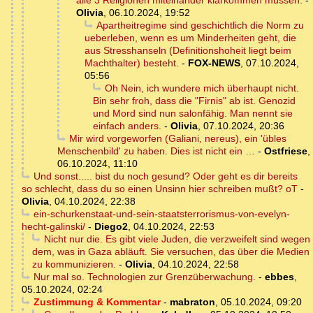
alle 3 Religionen miteinander klarkommen müssen.
-
Olivia
,
06.10.2024, 19:52
Apartheitregime sind geschichtlich die Norm zu
ueberleben, wenn es um Minderheiten geht, die
aus Stresshanseln (Definitionshoheit liegt beim
Machthalter) besteht.
-
FOX-NEWS
,
07.10.2024,
05:56
Oh Nein, ich wundere mich überhaupt nicht.
Bin sehr froh, dass die "Firnis" ab ist. Genozid
und Mord sind nun salonfähig. Man nennt sie
einfach anders.
-
Olivia
,
07.10.2024, 20:36
Mir wird vorgeworfen (Galiani, nereus), ein 'übles
Menschenbild' zu haben. Dies ist nicht ein …
-
Ostfriese
,
06.10.2024, 11:10
Und sonst..... bist du noch gesund? Oder geht es dir bereits
so schlecht, dass du so einen Unsinn hier schreiben mußt? oT
-
Olivia
,
04.10.2024, 22:38
ein-schurkenstaat-und-sein-staatsterrorismus-von-evelyn-
hecht-galinski/
-
Diego2
,
04.10.2024, 22:53
Nicht nur die. Es gibt viele Juden, die verzweifelt sind wegen
dem, was in Gaza abläuft. Sie versuchen, das über die Medien
zu kommunizieren.
-
Olivia
,
04.10.2024, 22:58
Nur mal so. Technologien zur Grenzüberwachung.
-
ebbes
,
05.10.2024, 02:24
Zustimmung & Kommentar
-
mabraton
,
05.10.2024, 09:20