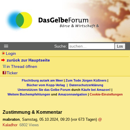
Suche:
Los
Login
zurück zur Hauptseite
in Thread öffnen
Ticker
Fluchtburg autark am Meer
|
Zum Tode Jürgen Küßners
|
Bücher vom Kopp-Verlag |
Datenschutzerklärung
Unterstützen Sie das Gelbe Forum
durch
Käufe bei Amazon
! |
Weitere Buchempfehlungen
und
Amazonnavigation
|
Cookie-Einstellungen
Zustimmung & Kommentar
mabraton
,
Samstag, 05.10.2024, 09:20
(vor 673 Tagen)
@
Kaladhor
6802 Views