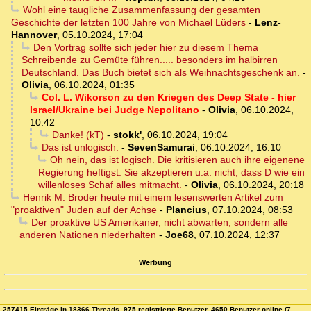
Wohl eine taugliche Zusammenfassung der gesamten
Geschichte der letzten 100 Jahre von Michael Lüders
-
Lenz-
Hannover
,
05.10.2024, 17:04
Den Vortrag sollte sich jeder hier zu diesem Thema
Schreibende zu Gemüte führen..... besonders im halbirren
Deutschland. Das Buch bietet sich als Weihnachtsgeschenk an.
-
Olivia
,
06.10.2024, 01:35
Col. L. Wikorson zu den Kriegen des Deep State - hier
Israel/Ukraine bei Judge Nepolitano
-
Olivia
,
06.10.2024,
10:42
Danke! (kT)
-
stokk'
,
06.10.2024, 19:04
Das ist unlogisch.
-
SevenSamurai
,
06.10.2024, 16:10
Oh nein, das ist logisch. Die kritisieren auch ihre eigenene
Regierung heftigst. Sie akzeptieren u.a. nicht, dass D wie ein
willenloses Schaf alles mitmacht.
-
Olivia
,
06.10.2024, 20:18
Henrik M. Broder heute mit einem lesenswerten Artikel zum
"proaktiven" Juden auf der Achse
-
Plancius
,
07.10.2024, 08:53
Der proaktive US Amerikaner, nicht abwarten, sondern alle
anderen Nationen niederhalten
-
Joe68
,
07.10.2024, 12:37
Werbung
257415 Einträge in 18366 Threads, 975 registrierte Benutzer, 4650 Benutzer online (7