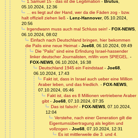
1.Samuel 15 - das ist die Legitimation
-
Brutus
,
05.10.2024, 12:36
... es liegt auf der Hand, wer da die Fäden zog - bzw.
halt offiziell ziehen ließ
-
Lenz-Hannover
,
05.10.2024,
20:56
Irgendwann muss auch mal Schluss sein!
-
FOX-NEWS
,
06.10.2024, 08:02
Einfach nach Deutschland bringen, hier bekommen
die Palis eine neue Heimat
-
Joe68
,
06.10.2024, 09:49
Die "Palis" sind eine Erfindung Israel-hassender
linker deutscher Journalisten, mWn vom SPIEGEL.
-
FOX-NEWS
,
06.10.2024, 16:38
Deutschland 1945 ein Feindstaat
-
Joe68
,
06.10.2024, 17:43
Fakt ist, dass in Israel auch ueber eine Million
Araber leben, und das friedlich.
-
FOX-NEWS
,
07.10.2024, 05:46
Fakt ist, das es 8 Millionen vertriebene Araber
gibt
-
Joe68
,
07.10.2024, 07:35
Das ist falsch!
-
FOX-NEWS
,
07.10.2024,
12:04
Verstehe, nach einer Generation gilt die
Eigentumsübertragung als legitim und
vollzogen
-
Joe68
,
07.10.2024, 12:31
Es ist mittlerweile die 3. und 4.