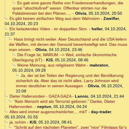
Es gab eine ganze Reihe von Friedensverhandlungen, die
quasi "abschlußreif" waren. Offenbar störten nur die
Palästinenser bei den Plänen.....
-
Olivia
,
05.10.2024, 20:50
Es gibt keinen einfachen Weg aus dem Wahnsinn
-
Zweifler
,
04.10.2024, 20:23
Ein belastendes Video - im doppelten Sinn.
-
heller
,
04.10.2024,
21:37
Hass bringt nicht weiter. Aber Deutschland und die USA liefern
die Waffen, mit denen der Genozid bewerkstelligt wird. Das muss
man wissen.
-
Olivia
,
04.10.2024, 23:46
Die Frage ist, WARUM --> Weil, einfache ökonomische
Überlegung (kT)
-
KiS
,
05.10.2024, 08:46
Meine Meinung, aus religiösem Wahn
-
mabraton
,
05.10.2024, 09:28
Ja, der ist bei Teilen der Regierung und der Bevölkerung
sicherlich da. Aber das ist nicht alles. Larry Johnson wird
immer deutlicher in seinen Aussagen.
-
Olivia
,
06.10.2024,
22:08
Dieter Hallervorden - GAZA GAZA
-
Lannic
,
04.10.2024, 21:44
"Kein Mensch wird als Terrorist geboren." Danke, Dieter
Hallervorden.
-
neptun
,
05.10.2024, 04:24
Alles wird immer augenscheinlicher,... mkT
-
day-trader
,
05.10.2024, 01:55
ja, schön
-
KiS
,
05.10.2024, 08:41
"Schritt auf den nächsten Planeten", zwei "nice" Filmtipps für's