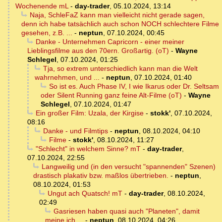
Wochenende mL
-
day-trader
,
05.10.2024, 13:14
Naja, SchleFaZ kann man vielleicht nicht gerade sagen,
denn ich habe tatsächlich auch schon NOCH schlechtere Filme
gesehen, z.B. ...
-
neptun
,
07.10.2024, 00:45
Danke - Unternehmen Capricorn - einer meiner
Lieblingsfilme aus den 70ern. Großartig. (oT)
-
Wayne
Schlegel
,
07.10.2024, 01:25
Tja, so extrem unterschiedlich kann man die Welt
wahrnehmen, und ...
-
neptun
,
07.10.2024, 01:40
So ist es. Auch Phase IV, I wie Ikarus oder Dr. Seltsam
oder Silent Running ganz feine Alt-Filme (oT)
-
Wayne
Schlegel
,
07.10.2024, 01:47
Ein großer Film: Uzala, der Kirgise
-
stokk'
,
07.10.2024,
08:16
Danke - und Filmtips
-
neptun
,
08.10.2024, 04:10
Filme
-
stokk'
,
08.10.2024, 11:27
"Schlecht" in welchem Sinne? mT
-
day-trader
,
07.10.2024, 22:55
Langweilig und (in den versucht "spannenden" Szenen)
drastisch plakativ bzw. maßlos übertrieben.
-
neptun
,
08.10.2024, 01:53
Ungut ach Quatsch! mT
-
day-trader
,
08.10.2024,
02:49
Gasriesen haben quasi auch "Planeten", damit
meine ich ...
-
neptun
,
08.10.2024, 04:26