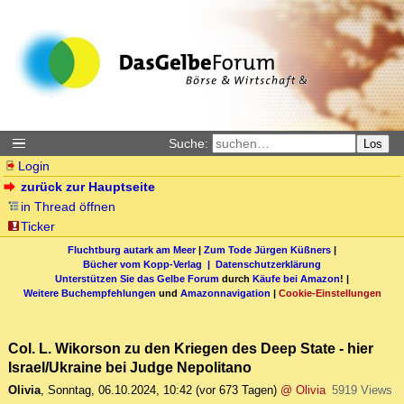
Suche:
Los
Login
zurück zur Hauptseite
in Thread öffnen
Ticker
Fluchtburg autark am Meer
|
Zum Tode Jürgen Küßners
|
Bücher vom Kopp-Verlag |
Datenschutzerklärung
Unterstützen Sie das Gelbe Forum
durch
Käufe bei Amazon
! |
Weitere Buchempfehlungen
und
Amazonnavigation
|
Cookie-Einstellungen
Col. L. Wikorson zu den Kriegen des Deep State - hier
Israel/Ukraine bei Judge Nepolitano
Olivia
,
Sonntag, 06.10.2024, 10:42
(vor 673 Tagen)
@ Olivia
5919 Views