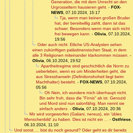
Generation, die mit dem Unrecht an den
Urgrosseltern hausieren geht.
-
FOX-
NEWS
,
07.10.2024, 15:17
Tja, wenn man keinen großen Bruder
hat, der bereitwillig zahlt, dann ist das
schwer. Besonders wenn man sich nicht
frei bewegen kann.
-
Olivia
,
07.10.2024,
19:56
Oder auch nicht. Etliche US-Analysten sehen
einen zukünftigen palästinensischen Staat, in dem
alle 3 Religionen miteinander klarkommen müssen.
-
Olivia
,
06.10.2024, 19:52
Apartheitregime sind geschichtlich die Norm zu
ueberleben, wenn es um Minderheiten geht, die
aus Stresshanseln (Definitionshoheit liegt beim
Machthalter) besteht.
-
FOX-NEWS
,
07.10.2024,
05:56
Oh Nein, ich wundere mich überhaupt nicht.
Bin sehr froh, dass die "Firnis" ab ist. Genozid
und Mord sind nun salonfähig. Man nennt sie
einfach anders.
-
Olivia
,
07.10.2024, 20:36
Mir wird vorgeworfen (Galiani, nereus), ein 'übles
Menschenbild' zu haben. Dies ist nicht ein …
-
Ostfriese
,
06.10.2024, 11:10
Und sonst..... bist du noch gesund? Oder geht es dir bereits