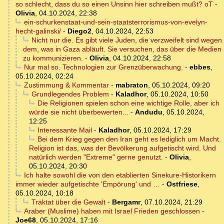
so schlecht, dass du so einen Unsinn hier schreiben mußt? oT
-
Olivia
,
04.10.2024, 22:38
ein-schurkenstaat-und-sein-staatsterrorismus-von-evelyn-
hecht-galinski/
-
Diego2
,
04.10.2024, 22:53
Nicht nur die. Es gibt viele Juden, die verzweifelt sind wegen
dem, was in Gaza abläuft. Sie versuchen, das über die Medien
zu kommunizieren.
-
Olivia
,
04.10.2024, 22:58
Nur mal so. Technologien zur Grenzüberwachung.
-
ebbes
,
05.10.2024, 02:24
Zustimmung & Kommentar
-
mabraton
,
05.10.2024, 09:20
Grundlegendes Problem
-
Kaladhor
,
05.10.2024, 10:50
Die Religionen spielen schon eine wichtige Rolle, aber ich
würde sie nicht überbewerten...
-
Andudu
,
05.10.2024,
12:25
Interessante Mail
-
Kaladhor
,
05.10.2024, 17:29
Bei dem Krieg gegen den Iran geht es lediglich um Macht.
Religion ist das, was der Bevölkerung aufgetischt wird. Und
natürlich werden "Extreme" gerne genutzt.
-
Olivia
,
05.10.2024, 20:30
Ich halte sowohl die von den etablierten Sinekure-Historikern
immer wieder aufgetischte 'Empörung' und …
-
Ostfriese
,
05.10.2024, 10:18
Traktat über die Gewalt
-
Bergamr
,
07.10.2024, 21:29
Araber (Muslime) haben mit Israel Frieden geschlossen
-
Joe68
,
05.10.2024, 17:16