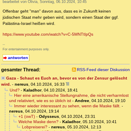
bearbeitet von Olivia, Sonntag, 06.10.2024, 10:45
Offenbar geht "man" davon aus, dass es in Zukunft keinen
jüdischen Staat mehr geben wird, sondern einen Staat der ggf.
Palästina-Israel heißen wird.
https://www.youtube.com/watch?v=C-5MNTtIpQs
--
For entertainment purposes only.
antworten
gesamter Thread:
RSS-Feed dieser Diskussion
Gaza - Schaut es Euch an, bevor es von der Zensur gelöscht
wird.
-
nereus
,
04.10.2024, 16:33
Und?
-
Kaladhor
,
04.10.2024, 18:41
Hier eine amerikanische Stellungnahme, die nicht verharmlost
und relativiert, wie es so üblich ist
-
Andree
,
04.10.2024, 19:10
Immer wieder interessant zu sehen, wenn die Maske fällt.
-
nereus
,
04.10.2024, 19:14
+1 (owT)
-
Odysseus
,
04.10.2024, 23:31
Welche Maske denn?
-
Kaladhor
,
05.10.2024, 10:41
Lobpreiserei?
-
nereus
,
05.10.2024, 12:13