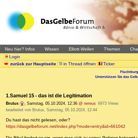
Neu hier? Infos
Wissen
Elliott-Wellen
Themen
Char
Login
zurück zur Hauptseite
in Thread öffnen
Ticker
Fluchtburg
Unterstützen Sie das Gel
1.Samuel 15 - das ist die Legitimation
Brutus
,
Samstag, 05.10.2024, 12:36
@ nereus
6973 Views
bearbeitet von Brutus, Samstag, 05.10.2024, 12:44
Du hast das nicht gelesen, oder?
https://dasgelbeforum.net/index.php?mode=entry&id=661042
Die Bibel fordert es ein, wenn man sich zu seiner Religion bekennt 