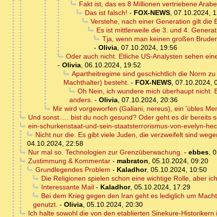
Fakt ist, das es 8 Millionen vertriebene Arabe
Das ist falsch!
-
FOX-NEWS
,
07.10.2024, 1
Verstehe, nach einer Generation gilt die
Es ist mittlerweile die 3. und 4. Gener
Tja, wenn man keinen großen Bruder h
-
Olivia
,
07.10.2024, 19:56
Oder auch nicht. Etliche US-Analysten sehen ein
-
Olivia
,
06.10.2024, 19:52
Apartheitregime sind geschichtlich die Norm zu
Machthalter) besteht.
-
FOX-NEWS
,
07.10.2024, 
Oh Nein, ich wundere mich überhaupt nicht. Bi
anders.
-
Olivia
,
07.10.2024, 20:36
Mir wird vorgeworfen (Galiani, nereus), ein 'übles Me
Und sonst..... bist du noch gesund? Oder geht es dir bereits
ein-schurkenstaat-und-sein-staatsterrorismus-von-evelyn-hech
Nicht nur die. Es gibt viele Juden, die verzweifelt sind w
04.10.2024, 22:58
Nur mal so. Technologien zur Grenzüberwachung.
-
ebbes
,
0
Zustimmung & Kommentar
-
mabraton
,
05.10.2024, 09:20
Grundlegendes Problem
-
Kaladhor
,
05.10.2024, 10:50
Die Religionen spielen schon eine wichtige Rolle, aber ic
Interessante Mail
-
Kaladhor
,
05.10.2024, 17:29
Bei dem Krieg gegen den Iran geht es lediglich um Macht.
genutzt.
-
Olivia
,
05.10.2024, 20:30
Ich halte sowohl die von den etablierten Sinekure-Historike