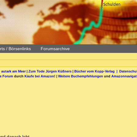
ts / Börsenlinks
Forumsarchive
 autark am Meer
|
Zum Tode Jürgen Küßners
|
Bücher vom Kopp-Verlag |
Datenschut
be Forum
durch
Käufe bei Amazon
! |
Weitere Buchempfehlungen
und
Amazonnavigat
und danach lebt.