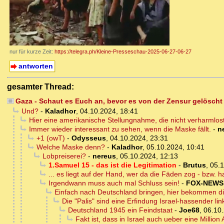
nur für kurze Zeit:
https://telegra.ph/Kleine-Presseschau-2025-06-27-06-27
antworten
gesamter Thread:
Gaza - Schaut es Euch an, bevor es von der Zensur gelöscht 
Und?
-
Kaladhor
,
04.10.2024, 18:41
Hier eine amerikanische Stellungnahme, die nicht verharmlost u
Immer wieder interessant zu sehen, wenn die Maske fällt.
-
n
+1 (owT)
-
Odysseus
,
04.10.2024, 23:31
Welche Maske denn?
-
Kaladhor
,
05.10.2024, 10:41
Lobpreiserei?
-
nereus
,
05.10.2024, 12:13
1.Samuel 15 - das ist die Legitimation
-
Brutus
,
05.1
... es liegt auf der Hand, wer da die Fäden zog - bzw. halt
Irgendwann muss auch mal Schluss sein!
-
FOX-NEWS
Einfach nach Deutschland bringen, hier bekommen di
Die "Palis" sind eine Erfindung Israel-hassender 
Deutschland 1945 ein Feindstaat
-
Joe68
,
06.10.
Fakt ist, dass in Israel auch ueber eine Million 