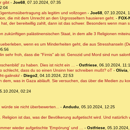
r gibt
-
Joe68
,
07.10.2024, 07:35
2:04
 Eigentumsübertragung als legitim und vollzogen
-
Joe68
,
07.10.2024, 
ation, die mit dem Unrecht an den Urgrosseltern hausieren geht.
-
FOX-
at, der bereitwillig zahlt, dann ist das schwer. Besonders wenn man s
en zukünftigen palästinensischen Staat, in dem alle 3 Religionen mit
 ueberleben, wenn es um Minderheiten geht, die aus Stresshanseln (Def
05:56
n sehr froh, dass die "Firnis" ab ist. Genozid und Mord sind nun salon
nschenbild' zu haben. Dies ist nicht ein …
-
Ostfriese
,
06.10.2024, 11:
 so schlecht, dass du so einen Unsinn hier schreiben mußt? oT
-
Olivia
,
t-galinski/
-
Diego2
,
04.10.2024, 22:53
egen dem, was in Gaza abläuft. Sie versuchen, das über die Medien zu k
5.10.2024, 02:24
h würde sie nicht überbewerten...
-
Andudu
,
05.10.2024, 12:25
 Religion ist das, was der Bevölkerung aufgetischt wird. Und natürlic
rn immer wieder aufgetischte 'Empörung' und …
-
Ostfriese
,
05.10.2024,