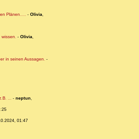
n Plänen.....
-
Olivia
,
n wissen.
-
Olivia
,
cher in seinen Aussagen.
-
B. ...
-
neptun
,
1:25
10.2024, 01:47