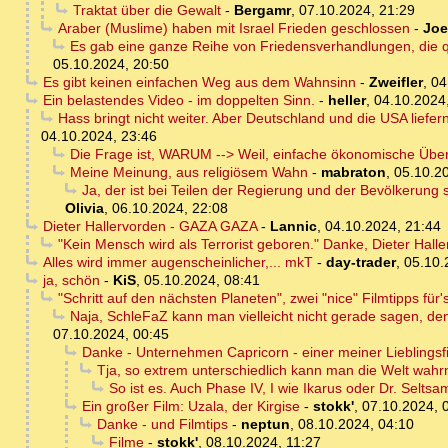
Traktat über die Gewalt
-
Bergamr
,
07.10.2024, 21:29
Araber (Muslime) haben mit Israel Frieden geschlossen
-
Joe
Es gab eine ganze Reihe von Friedensverhandlungen, die qua
05.10.2024, 20:50
Es gibt keinen einfachen Weg aus dem Wahnsinn
-
Zweifler
,
04
Ein belastendes Video - im doppelten Sinn.
-
heller
,
04.10.2024
Hass bringt nicht weiter. Aber Deutschland und die USA liefe
04.10.2024, 23:46
Die Frage ist, WARUM --> Weil, einfache ökonomische Übe
Meine Meinung, aus religiösem Wahn
-
mabraton
,
05.10.2
Ja, der ist bei Teilen der Regierung und der Bevölkerung s
Olivia
,
06.10.2024, 22:08
Dieter Hallervorden - GAZA GAZA
-
Lannic
,
04.10.2024, 21:44
"Kein Mensch wird als Terrorist geboren." Danke, Dieter Halle
Alles wird immer augenscheinlicher,... mkT
-
day-trader
,
05.10.
ja, schön
-
KiS
,
05.10.2024, 08:41
"Schritt auf den nächsten Planeten", zwei "nice" Filmtipps f
Naja, SchleFaZ kann man vielleicht nicht gerade sagen, de
07.10.2024, 00:45
Danke - Unternehmen Capricorn - einer meiner Lieblingsf
Tja, so extrem unterschiedlich kann man die Welt wahr
So ist es. Auch Phase IV, I wie Ikarus oder Dr. Seltsa
Ein großer Film: Uzala, der Kirgise
-
stokk'
,
07.10.2024, 
Danke - und Filmtips
-
neptun
,
08.10.2024, 04:10
Filme
-
stokk'
,
08.10.2024, 11:27