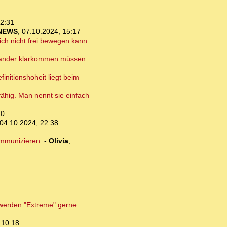
12:31
NEWS
,
07.10.2024, 15:17
ich nicht frei bewegen kann.
einander klarkommen müssen.
initionshoheit liegt beim
fähig. Man nennt sie einfach
10
04.10.2024, 22:38
ommunizieren.
-
Olivia
,
h werden "Extreme" gerne
 10:18