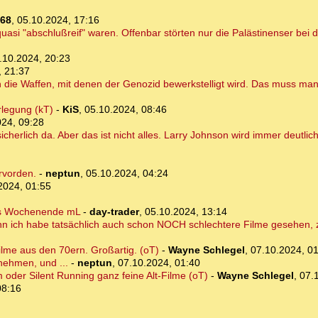
68
,
05.10.2024, 17:16
si "abschlußreif" waren. Offenbar störten nur die Palästinenser bei de
.10.2024, 20:23
, 21:37
rn die Waffen, mit denen der Genozid bewerkstelligt wird. Das muss ma
rlegung (kT)
-
KiS
,
05.10.2024, 08:46
024, 09:28
icherlich da. Aber das ist nicht alles. Larry Johnson wird immer deutli
rvorden.
-
neptun
,
05.10.2024, 04:24
2024, 01:55
ür's Wochenende mL
-
day-trader
,
05.10.2024, 13:14
nn ich habe tatsächlich auch schon NOCH schlechtere Filme gesehen, z.
ilme aus den 70ern. Großartig. (oT)
-
Wayne Schlegel
,
07.10.2024, 0
nehmen, und ...
-
neptun
,
07.10.2024, 01:40
m oder Silent Running ganz feine Alt-Filme (oT)
-
Wayne Schlegel
,
07.
08:16