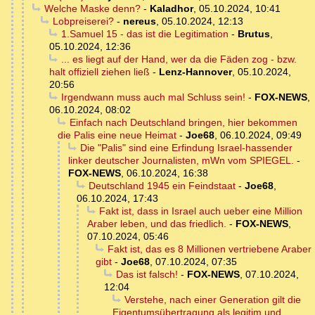
Welche Maske denn?
-
Kaladhor
,
05.10.2024, 10:41
Lobpreiserei?
-
nereus
,
05.10.2024, 12:13
1.Samuel 15 - das ist die Legitimation
-
Brutus
,
05.10.2024, 12:36
... es liegt auf der Hand, wer da die Fäden zog - bzw.
halt offiziell ziehen ließ
-
Lenz-Hannover
,
05.10.2024,
20:56
Irgendwann muss auch mal Schluss sein!
-
FOX-NEWS
,
06.10.2024, 08:02
Einfach nach Deutschland bringen, hier bekommen
die Palis eine neue Heimat
-
Joe68
,
06.10.2024, 09:49
Die "Palis" sind eine Erfindung Israel-hassender
linker deutscher Journalisten, mWn vom SPIEGEL.
-
FOX-NEWS
,
06.10.2024, 16:38
Deutschland 1945 ein Feindstaat
-
Joe68
,
06.10.2024, 17:43
Fakt ist, dass in Israel auch ueber eine Million
Araber leben, und das friedlich.
-
FOX-NEWS
,
07.10.2024, 05:46
Fakt ist, das es 8 Millionen vertriebene Araber
gibt
-
Joe68
,
07.10.2024, 07:35
Das ist falsch!
-
FOX-NEWS
,
07.10.2024,
12:04
Verstehe, nach einer Generation gilt die
Eigentumsübertragung als legitim und