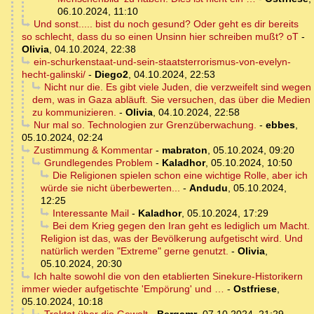
06.10.2024, 11:10
Und sonst..... bist du noch gesund? Oder geht es dir bereits
so schlecht, dass du so einen Unsinn hier schreiben mußt? oT
-
Olivia
,
04.10.2024, 22:38
ein-schurkenstaat-und-sein-staatsterrorismus-von-evelyn-
hecht-galinski/
-
Diego2
,
04.10.2024, 22:53
Nicht nur die. Es gibt viele Juden, die verzweifelt sind wegen
dem, was in Gaza abläuft. Sie versuchen, das über die Medien
zu kommunizieren.
-
Olivia
,
04.10.2024, 22:58
Nur mal so. Technologien zur Grenzüberwachung.
-
ebbes
,
05.10.2024, 02:24
Zustimmung & Kommentar
-
mabraton
,
05.10.2024, 09:20
Grundlegendes Problem
-
Kaladhor
,
05.10.2024, 10:50
Die Religionen spielen schon eine wichtige Rolle, aber ich
würde sie nicht überbewerten...
-
Andudu
,
05.10.2024,
12:25
Interessante Mail
-
Kaladhor
,
05.10.2024, 17:29
Bei dem Krieg gegen den Iran geht es lediglich um Macht.
Religion ist das, was der Bevölkerung aufgetischt wird. Und
natürlich werden "Extreme" gerne genutzt.
-
Olivia
,
05.10.2024, 20:30
Ich halte sowohl die von den etablierten Sinekure-Historikern
immer wieder aufgetischte 'Empörung' und …
-
Ostfriese
,
05.10.2024, 10:18