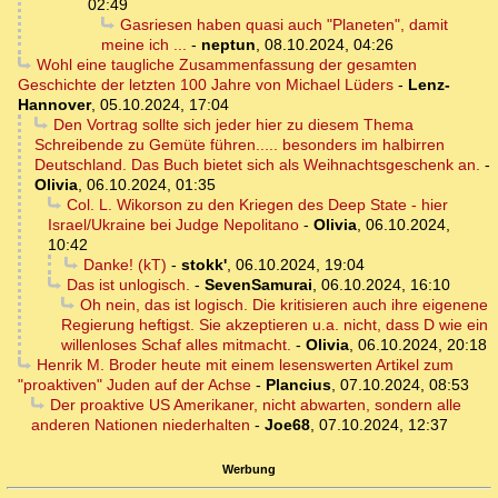
02:49
Gasriesen haben quasi auch "Planeten", damit
meine ich ...
-
neptun
,
08.10.2024, 04:26
Wohl eine taugliche Zusammenfassung der gesamten
Geschichte der letzten 100 Jahre von Michael Lüders
-
Lenz-
Hannover
,
05.10.2024, 17:04
Den Vortrag sollte sich jeder hier zu diesem Thema
Schreibende zu Gemüte führen..... besonders im halbirren
Deutschland. Das Buch bietet sich als Weihnachtsgeschenk an.
-
Olivia
,
06.10.2024, 01:35
Col. L. Wikorson zu den Kriegen des Deep State - hier
Israel/Ukraine bei Judge Nepolitano
-
Olivia
,
06.10.2024,
10:42
Danke! (kT)
-
stokk'
,
06.10.2024, 19:04
Das ist unlogisch.
-
SevenSamurai
,
06.10.2024, 16:10
Oh nein, das ist logisch. Die kritisieren auch ihre eigenene
Regierung heftigst. Sie akzeptieren u.a. nicht, dass D wie ein
willenloses Schaf alles mitmacht.
-
Olivia
,
06.10.2024, 20:18
Henrik M. Broder heute mit einem lesenswerten Artikel zum
"proaktiven" Juden auf der Achse
-
Plancius
,
07.10.2024, 08:53
Der proaktive US Amerikaner, nicht abwarten, sondern alle
anderen Nationen niederhalten
-
Joe68
,
07.10.2024, 12:37
Werbung