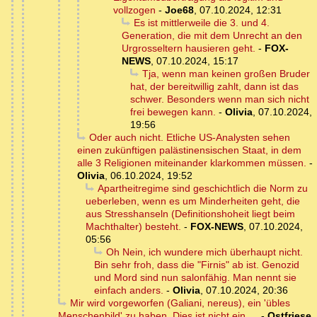
vollzogen
-
Joe68
,
07.10.2024, 12:31
Es ist mittlerweile die 3. und 4.
Generation, die mit dem Unrecht an den
Urgrosseltern hausieren geht.
-
FOX-
NEWS
,
07.10.2024, 15:17
Tja, wenn man keinen großen Bruder
hat, der bereitwillig zahlt, dann ist das
schwer. Besonders wenn man sich nicht
frei bewegen kann.
-
Olivia
,
07.10.2024,
19:56
Oder auch nicht. Etliche US-Analysten sehen
einen zukünftigen palästinensischen Staat, in dem
alle 3 Religionen miteinander klarkommen müssen.
-
Olivia
,
06.10.2024, 19:52
Apartheitregime sind geschichtlich die Norm zu
ueberleben, wenn es um Minderheiten geht, die
aus Stresshanseln (Definitionshoheit liegt beim
Machthalter) besteht.
-
FOX-NEWS
,
07.10.2024,
05:56
Oh Nein, ich wundere mich überhaupt nicht.
Bin sehr froh, dass die "Firnis" ab ist. Genozid
und Mord sind nun salonfähig. Man nennt sie
einfach anders.
-
Olivia
,
07.10.2024, 20:36
Mir wird vorgeworfen (Galiani, nereus), ein 'übles
Menschenbild' zu haben. Dies ist nicht ein …
-
Ostfriese
,