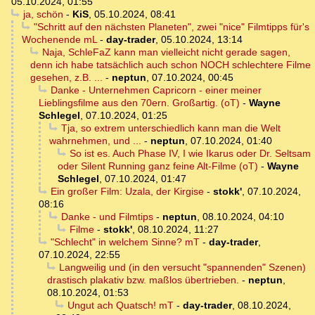
05.10.2024, 01:55
ja, schön
-
KiS
,
05.10.2024, 08:41
"Schritt auf den nächsten Planeten", zwei "nice" Filmtipps für's
Wochenende mL
-
day-trader
,
05.10.2024, 13:14
Naja, SchleFaZ kann man vielleicht nicht gerade sagen,
denn ich habe tatsächlich auch schon NOCH schlechtere Filme
gesehen, z.B. ...
-
neptun
,
07.10.2024, 00:45
Danke - Unternehmen Capricorn - einer meiner
Lieblingsfilme aus den 70ern. Großartig. (oT)
-
Wayne
Schlegel
,
07.10.2024, 01:25
Tja, so extrem unterschiedlich kann man die Welt
wahrnehmen, und ...
-
neptun
,
07.10.2024, 01:40
So ist es. Auch Phase IV, I wie Ikarus oder Dr. Seltsam
oder Silent Running ganz feine Alt-Filme (oT)
-
Wayne
Schlegel
,
07.10.2024, 01:47
Ein großer Film: Uzala, der Kirgise
-
stokk'
,
07.10.2024,
08:16
Danke - und Filmtips
-
neptun
,
08.10.2024, 04:10
Filme
-
stokk'
,
08.10.2024, 11:27
"Schlecht" in welchem Sinne? mT
-
day-trader
,
07.10.2024, 22:55
Langweilig und (in den versucht "spannenden" Szenen)
drastisch plakativ bzw. maßlos übertrieben.
-
neptun
,
08.10.2024, 01:53
Ungut ach Quatsch! mT
-
day-trader
,
08.10.2024,