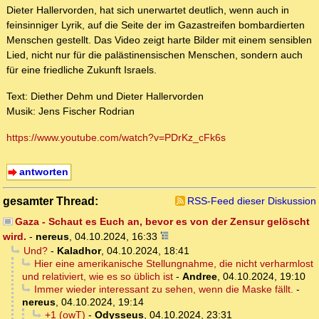
Dieter Hallervorden, hat sich unerwartet deutlich, wenn auch in
feinsinniger Lyrik, auf die Seite der im Gazastreifen bombardierten
Menschen gestellt. Das Video zeigt harte Bilder mit einem sensiblen
Lied, nicht nur für die palästinensischen Menschen, sondern auch
für eine friedliche Zukunft Israels.
Text: Diether Dehm und Dieter Hallervorden
Musik: Jens Fischer Rodrian
https://www.youtube.com/watch?v=PDrKz_cFk6s
antworten
gesamter Thread:
RSS-Feed dieser Diskussion
Gaza - Schaut es Euch an, bevor es von der Zensur gelöscht
wird.
-
nereus
,
04.10.2024, 16:33
Und?
-
Kaladhor
,
04.10.2024, 18:41
Hier eine amerikanische Stellungnahme, die nicht verharmlost
und relativiert, wie es so üblich ist
-
Andree
,
04.10.2024, 19:10
Immer wieder interessant zu sehen, wenn die Maske fällt.
-
nereus
,
04.10.2024, 19:14
+1 (owT)
-
Odysseus
,
04.10.2024, 23:31