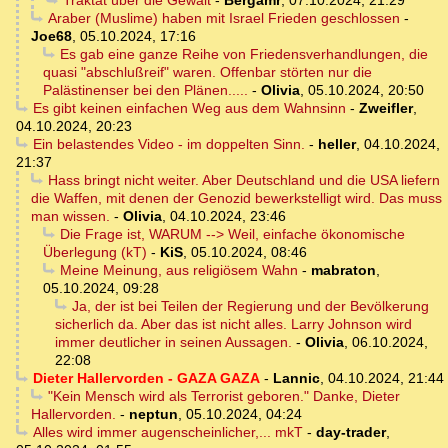
Traktat über die Gewalt
-
Bergamr
,
07.10.2024, 21:29
Araber (Muslime) haben mit Israel Frieden geschlossen
-
Joe68
,
05.10.2024, 17:16
Es gab eine ganze Reihe von Friedensverhandlungen, die
quasi "abschlußreif" waren. Offenbar störten nur die
Palästinenser bei den Plänen.....
-
Olivia
,
05.10.2024, 20:50
Es gibt keinen einfachen Weg aus dem Wahnsinn
-
Zweifler
,
04.10.2024, 20:23
Ein belastendes Video - im doppelten Sinn.
-
heller
,
04.10.2024,
21:37
Hass bringt nicht weiter. Aber Deutschland und die USA liefern
die Waffen, mit denen der Genozid bewerkstelligt wird. Das muss
man wissen.
-
Olivia
,
04.10.2024, 23:46
Die Frage ist, WARUM --> Weil, einfache ökonomische
Überlegung (kT)
-
KiS
,
05.10.2024, 08:46
Meine Meinung, aus religiösem Wahn
-
mabraton
,
05.10.2024, 09:28
Ja, der ist bei Teilen der Regierung und der Bevölkerung
sicherlich da. Aber das ist nicht alles. Larry Johnson wird
immer deutlicher in seinen Aussagen.
-
Olivia
,
06.10.2024,
22:08
Dieter Hallervorden - GAZA GAZA
-
Lannic
,
04.10.2024, 21:44
"Kein Mensch wird als Terrorist geboren." Danke, Dieter
Hallervorden.
-
neptun
,
05.10.2024, 04:24
Alles wird immer augenscheinlicher,... mkT
-
day-trader
,