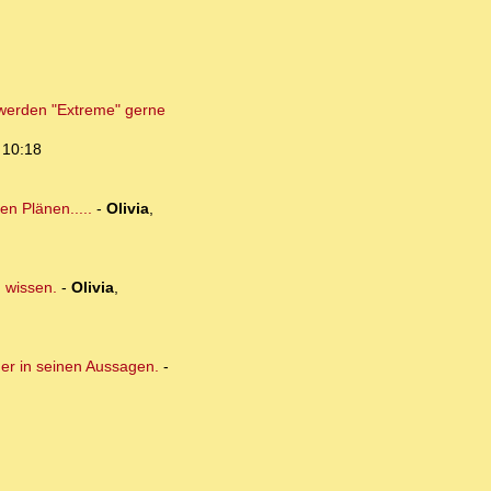
h werden "Extreme" gerne
 10:18
n Plänen.....
-
Olivia
,
n wissen.
-
Olivia
,
cher in seinen Aussagen.
-