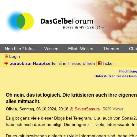
Neu hier? Infos
Wissen
Elliott-Wellen
Themen
Char
Login
zurück zur Hauptseite
in Thread öffnen
Ticker
Fluchtburg
Unterstützen Sie das Gel
Oh nein, das ist logisch. Die kritisieren auch ihre eigene
alles mitmacht.
Olivia
,
Sonntag, 06.10.2024, 20:18
@ SevenSamurai
5629 Views
Es gibt ganz viele dieser Blogs bei Telegram. U.a. auch von Sonar2
habe ich mich daran beteiligt. Die bringen z.T. viele, interessante 
Da es mir inzwischen einfach zu viele Informationen sind, habe ich