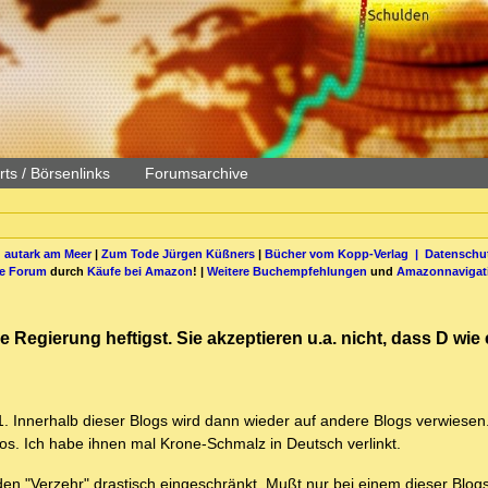
ts / Börsenlinks
Forumsarchive
 autark am Meer
|
Zum Tode Jürgen Küßners
|
Bücher vom Kopp-Verlag |
Datenschut
be Forum
durch
Käufe bei Amazon
! |
Weitere Buchempfehlungen
und
Amazonnavigat
ne Regierung heftigst. Sie akzeptieren u.a. nicht, dass D wie
1. Innerhalb dieser Blogs wird dann wieder auf andere Blogs verwiesen
Infos. Ich habe ihnen mal Krone-Schmalz in Deutsch verlinkt.
 den "Verzehr" drastisch eingeschränkt. Mußt nur bei einem dieser Blog