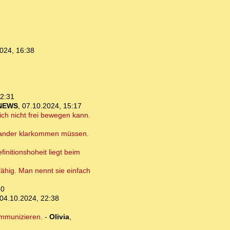
024, 16:38
12:31
NEWS
,
07.10.2024, 15:17
ich nicht frei bewegen kann.
einander klarkommen müssen.
initionshoheit liegt beim
fähig. Man nennt sie einfach
10
04.10.2024, 22:38
ommunizieren.
-
Olivia
,