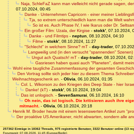
Naja, SchleFaZ kann man vielleicht nicht gerade sagen, de
07.10.2024, 00:45
Danke - Unternehmen Capricorn - einer meiner Lieblingsf
Tja, so extrem unterschiedlich kann man die Welt wahr
So ist es. Auch Phase IV, I wie Ikarus oder Dr. Seltsa
Ein großer Film: Uzala, der Kirgise
-
stokk'
,
07.10.2024, 
Danke - und Filmtips
-
neptun
,
08.10.2024, 04:10
Filme
-
stokk'
,
08.10.2024, 11:27
"Schlecht" in welchem Sinne? mT
-
day-trader
,
07.10.202
Langweilig und (in den versucht "spannenden" Szenen) d
Ungut ach Quatsch! mT
-
day-trader
,
08.10.2024, 02
Gasriesen haben quasi auch "Planeten", damit meine
Wohl eine taugliche Zusammenfassung der gesamten Geschichte
Den Vortrag sollte sich jeder hier zu diesem Thema Schreiben
Weihnachtsgeschenk an.
-
Olivia
,
06.10.2024, 01:35
Col. L. Wikorson zu den Kriegen des Deep State - hier Isra
Danke! (kT)
-
stokk'
,
06.10.2024, 19:04
Das ist unlogisch.
-
SevenSamurai
,
06.10.2024, 16:10
Oh nein, das ist logisch. Die kritisieren auch ihre ei
mitmacht.
-
Olivia
,
06.10.2024, 20:18
Henrik M. Broder heute mit einem lesenswerten Artikel zum "pr
Der proaktive US Amerikaner, nicht abwarten, sondern alle a
257362 Einträge in 18362 Threads, 975 registrierte Benutzer, 3322 Benutzer online (13 reg
Forumszeit: 07.08.2026, 11:45 (Europe/Berlin)