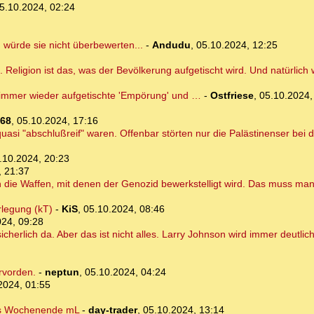
5.10.2024, 02:24
h würde sie nicht überbewerten...
-
Andudu
,
05.10.2024, 12:25
 Religion ist das, was der Bevölkerung aufgetischt wird. Und natürlic
rn immer wieder aufgetischte 'Empörung' und …
-
Ostfriese
,
05.10.2024,
68
,
05.10.2024, 17:16
si "abschlußreif" waren. Offenbar störten nur die Palästinenser bei de
.10.2024, 20:23
, 21:37
rn die Waffen, mit denen der Genozid bewerkstelligt wird. Das muss ma
rlegung (kT)
-
KiS
,
05.10.2024, 08:46
024, 09:28
icherlich da. Aber das ist nicht alles. Larry Johnson wird immer deutli
rvorden.
-
neptun
,
05.10.2024, 04:24
2024, 01:55
ür's Wochenende mL
-
day-trader
,
05.10.2024, 13:14