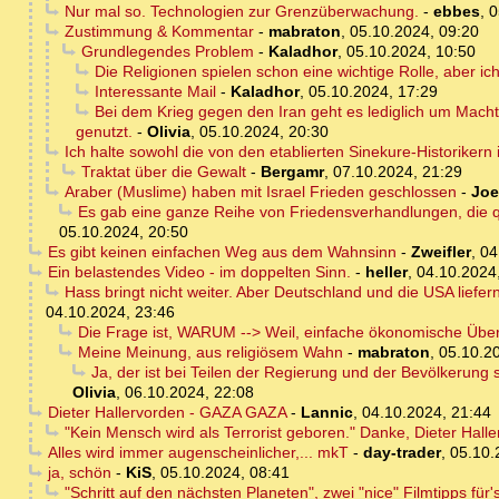
Nur mal so. Technologien zur Grenzüberwachung.
-
ebbes
,
0
Zustimmung & Kommentar
-
mabraton
,
05.10.2024, 09:20
Grundlegendes Problem
-
Kaladhor
,
05.10.2024, 10:50
Die Religionen spielen schon eine wichtige Rolle, aber ic
Interessante Mail
-
Kaladhor
,
05.10.2024, 17:29
Bei dem Krieg gegen den Iran geht es lediglich um Macht.
genutzt.
-
Olivia
,
05.10.2024, 20:30
Ich halte sowohl die von den etablierten Sinekure-Historike
Traktat über die Gewalt
-
Bergamr
,
07.10.2024, 21:29
Araber (Muslime) haben mit Israel Frieden geschlossen
-
Joe
Es gab eine ganze Reihe von Friedensverhandlungen, die qua
05.10.2024, 20:50
Es gibt keinen einfachen Weg aus dem Wahnsinn
-
Zweifler
,
04
Ein belastendes Video - im doppelten Sinn.
-
heller
,
04.10.2024
Hass bringt nicht weiter. Aber Deutschland und die USA liefe
04.10.2024, 23:46
Die Frage ist, WARUM --> Weil, einfache ökonomische Übe
Meine Meinung, aus religiösem Wahn
-
mabraton
,
05.10.2
Ja, der ist bei Teilen der Regierung und der Bevölkerung s
Olivia
,
06.10.2024, 22:08
Dieter Hallervorden - GAZA GAZA
-
Lannic
,
04.10.2024, 21:44
"Kein Mensch wird als Terrorist geboren." Danke, Dieter Halle
Alles wird immer augenscheinlicher,... mkT
-
day-trader
,
05.10.
ja, schön
-
KiS
,
05.10.2024, 08:41
"Schritt auf den nächsten Planeten", zwei "nice" Filmtipps f