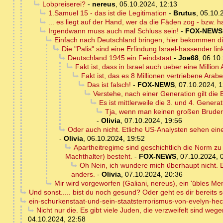
Lobpreiserei?
-
nereus
,
05.10.2024, 12:13
1.Samuel 15 - das ist die Legitimation
-
Brutus
,
05.10.
... es liegt auf der Hand, wer da die Fäden zog - bzw. halt
Irgendwann muss auch mal Schluss sein!
-
FOX-NEWS
Einfach nach Deutschland bringen, hier bekommen di
Die "Palis" sind eine Erfindung Israel-hassender 
Deutschland 1945 ein Feindstaat
-
Joe68
,
06.10.
Fakt ist, dass in Israel auch ueber eine Million 
Fakt ist, das es 8 Millionen vertriebene Arabe
Das ist falsch!
-
FOX-NEWS
,
07.10.2024, 1
Verstehe, nach einer Generation gilt die
Es ist mittlerweile die 3. und 4. Gener
Tja, wenn man keinen großen Bruder h
-
Olivia
,
07.10.2024, 19:56
Oder auch nicht. Etliche US-Analysten sehen ein
-
Olivia
,
06.10.2024, 19:52
Apartheitregime sind geschichtlich die Norm zu
Machthalter) besteht.
-
FOX-NEWS
,
07.10.2024, 
Oh Nein, ich wundere mich überhaupt nicht. Bi
anders.
-
Olivia
,
07.10.2024, 20:36
Mir wird vorgeworfen (Galiani, nereus), ein 'übles Me
Und sonst..... bist du noch gesund? Oder geht es dir bereits
ein-schurkenstaat-und-sein-staatsterrorismus-von-evelyn-hech
Nicht nur die. Es gibt viele Juden, die verzweifelt sind w
04.10.2024, 22:58