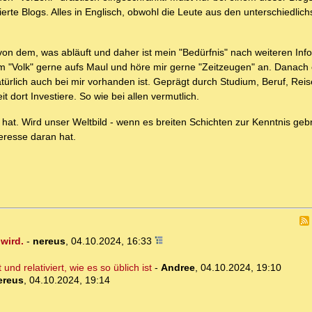
erte Blogs. Alles in Englisch, obwohl die Leute aus den unterschiedlic
 von dem, was abläuft und daher ist mein "Bedürfnis" nach weiteren Inf
dem "Volk" gerne aufs Maul und höre mir gerne "Zeitzeugen" an. Danach 
ürlich auch bei mir vorhanden ist. Geprägt durch Studium, Beruf, Rei
t dort Investiere. So wie bei allen vermutlich.
 hat. Wird unser Weltbild - wenn es breiten Schichten zur Kenntnis gebr
eresse daran hat.
wird.
-
nereus
,
04.10.2024, 16:33
nd relativiert, wie es so üblich ist
-
Andree
,
04.10.2024, 19:10
ereus
,
04.10.2024, 19:14