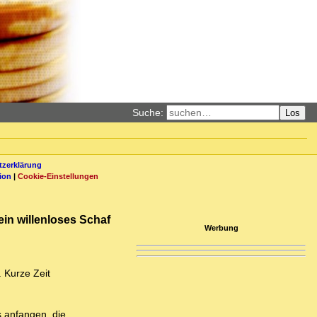
Suche:
Los
zerklärung
ion
|
Cookie-Einstellungen
 ein willenloses Schaf
Werbung
. Kurze Zeit
s anfangen, die