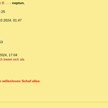
B. ...
-
neptun
,
1:25
10.2024, 01:47
53
2024, 17:04
 bietet sich als
n willenloses Schaf alles