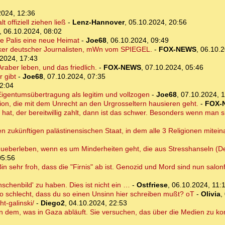
2024, 12:36
 offiziell ziehen ließ
-
Lenz-Hannover
,
05.10.2024, 20:56
,
06.10.2024, 08:02
e Palis eine neue Heimat
-
Joe68
,
06.10.2024, 09:49
linker deutscher Journalisten, mWn vom SPIEGEL.
-
FOX-NEWS
,
06.10.2
2024, 17:43
Araber leben, und das friedlich.
-
FOX-NEWS
,
07.10.2024, 05:46
r gibt
-
Joe68
,
07.10.2024, 07:35
2:04
 Eigentumsübertragung als legitim und vollzogen
-
Joe68
,
07.10.2024, 
ation, die mit dem Unrecht an den Urgrosseltern hausieren geht.
-
FOX-
at, der bereitwillig zahlt, dann ist das schwer. Besonders wenn man s
en zukünftigen palästinensischen Staat, in dem alle 3 Religionen mit
 ueberleben, wenn es um Minderheiten geht, die aus Stresshanseln (Def
05:56
n sehr froh, dass die "Firnis" ab ist. Genozid und Mord sind nun salon
nschenbild' zu haben. Dies ist nicht ein …
-
Ostfriese
,
06.10.2024, 11:
 so schlecht, dass du so einen Unsinn hier schreiben mußt? oT
-
Olivia
,
t-galinski/
-
Diego2
,
04.10.2024, 22:53
egen dem, was in Gaza abläuft. Sie versuchen, das über die Medien zu k