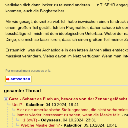
verlinken dich dann locker zu tausend anderen..... z.T. SEHR engagi
kommen, auch die Blogbetreiber.
Mir wie gesagt, derzeit zu viel. Ich habe inzwischen einen Eindruck
einem großen Teil gestillt. Ich bin Pragmatiker, daher schaue ich 
beschäftige ich mich mit dem ideologischen Unterbau. Wobei der nat
Dinge, die mich so faszinieren, dass ich einen großen Teil meiner Zei
Erstaunlich, was die Archäologie in den letzen Jahren alles entdeckt
massivst verändern. Vieles davon im Netz verfügbar. Wenn man Int
--
For entertainment purposes only.
antworten
gesamter Thread:
Gaza - Schaut es Euch an, bevor es von der Zensur gelöscht 
Und?
-
Kaladhor
,
04.10.2024, 18:41
Hier eine amerikanische Stellungnahme, die nicht verharmlost u
Immer wieder interessant zu sehen, wenn die Maske fällt.
-
n
+1 (owT)
-
Odysseus
,
04.10.2024, 23:31
Welche Maske denn?
-
Kaladhor
,
05.10.2024, 10:41