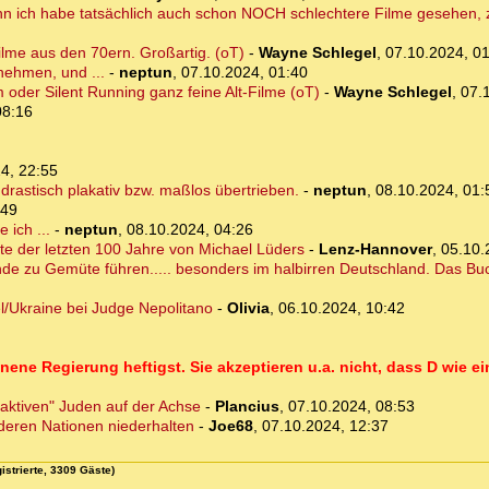
nn ich habe tatsächlich auch schon NOCH schlechtere Filme gesehen, z.
ilme aus den 70ern. Großartig. (oT)
-
Wayne Schlegel
,
07.10.2024, 0
nehmen, und ...
-
neptun
,
07.10.2024, 01:40
m oder Silent Running ganz feine Alt-Filme (oT)
-
Wayne Schlegel
,
07.
08:16
4, 22:55
rastisch plakativ bzw. maßlos übertrieben.
-
neptun
,
08.10.2024, 01:
:49
 ich ...
-
neptun
,
08.10.2024, 04:26
 der letzten 100 Jahre von Michael Lüders
-
Lenz-Hannover
,
05.10.
de zu Gemüte führen..... besonders im halbirren Deutschland. Das Buch
el/Ukraine bei Judge Nepolitano
-
Olivia
,
06.10.2024, 10:42
genene Regierung heftigst. Sie akzeptieren u.a. nicht, dass D wie ei
oaktiven" Juden auf der Achse
-
Plancius
,
07.10.2024, 08:53
nderen Nationen niederhalten
-
Joe68
,
07.10.2024, 12:37
istrierte, 3309 Gäste)