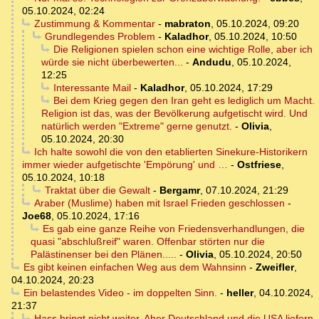
05.10.2024, 02:24
Zustimmung & Kommentar
-
mabraton
,
05.10.2024, 09:20
Grundlegendes Problem
-
Kaladhor
,
05.10.2024, 10:50
Die Religionen spielen schon eine wichtige Rolle, aber ich
würde sie nicht überbewerten...
-
Andudu
,
05.10.2024,
12:25
Interessante Mail
-
Kaladhor
,
05.10.2024, 17:29
Bei dem Krieg gegen den Iran geht es lediglich um Macht.
Religion ist das, was der Bevölkerung aufgetischt wird. Und
natürlich werden "Extreme" gerne genutzt.
-
Olivia
,
05.10.2024, 20:30
Ich halte sowohl die von den etablierten Sinekure-Historikern
immer wieder aufgetischte 'Empörung' und …
-
Ostfriese
,
05.10.2024, 10:18
Traktat über die Gewalt
-
Bergamr
,
07.10.2024, 21:29
Araber (Muslime) haben mit Israel Frieden geschlossen
-
Joe68
,
05.10.2024, 17:16
Es gab eine ganze Reihe von Friedensverhandlungen, die
quasi "abschlußreif" waren. Offenbar störten nur die
Palästinenser bei den Plänen.....
-
Olivia
,
05.10.2024, 20:50
Es gibt keinen einfachen Weg aus dem Wahnsinn
-
Zweifler
,
04.10.2024, 20:23
Ein belastendes Video - im doppelten Sinn.
-
heller
,
04.10.2024,
21:37
Hass bringt nicht weiter. Aber Deutschland und die USA liefern