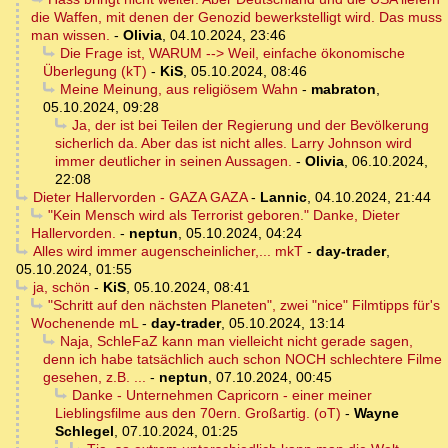
die Waffen, mit denen der Genozid bewerkstelligt wird. Das muss
man wissen.
-
Olivia
,
04.10.2024, 23:46
Die Frage ist, WARUM --> Weil, einfache ökonomische
Überlegung (kT)
-
KiS
,
05.10.2024, 08:46
Meine Meinung, aus religiösem Wahn
-
mabraton
,
05.10.2024, 09:28
Ja, der ist bei Teilen der Regierung und der Bevölkerung
sicherlich da. Aber das ist nicht alles. Larry Johnson wird
immer deutlicher in seinen Aussagen.
-
Olivia
,
06.10.2024,
22:08
Dieter Hallervorden - GAZA GAZA
-
Lannic
,
04.10.2024, 21:44
"Kein Mensch wird als Terrorist geboren." Danke, Dieter
Hallervorden.
-
neptun
,
05.10.2024, 04:24
Alles wird immer augenscheinlicher,... mkT
-
day-trader
,
05.10.2024, 01:55
ja, schön
-
KiS
,
05.10.2024, 08:41
"Schritt auf den nächsten Planeten", zwei "nice" Filmtipps für's
Wochenende mL
-
day-trader
,
05.10.2024, 13:14
Naja, SchleFaZ kann man vielleicht nicht gerade sagen,
denn ich habe tatsächlich auch schon NOCH schlechtere Filme
gesehen, z.B. ...
-
neptun
,
07.10.2024, 00:45
Danke - Unternehmen Capricorn - einer meiner
Lieblingsfilme aus den 70ern. Großartig. (oT)
-
Wayne
Schlegel
,
07.10.2024, 01:25