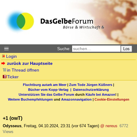
Suche:
Los
Login
zurück zur Hauptseite
in Thread öffnen
Ticker
Fluchtburg autark am Meer
|
Zum Tode Jürgen Küßners
|
Bücher vom Kopp-Verlag |
Datenschutzerklärung
Unterstützen Sie das Gelbe Forum
durch
Käufe bei Amazon
! |
Weitere Buchempfehlungen
und
Amazonnavigation
|
Cookie-Einstellungen
+1 (owT)
Odysseus
,
Freitag, 04.10.2024, 23:31
(vor 674 Tagen)
@ nereus
6772
Views