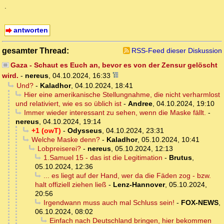
.
antworten
gesamter Thread:
RSS-Feed dieser Diskussion
Gaza - Schaut es Euch an, bevor es von der Zensur gelöscht
wird.
-
nereus
,
04.10.2024, 16:33
Und?
-
Kaladhor
,
04.10.2024, 18:41
Hier eine amerikanische Stellungnahme, die nicht verharmlost
und relativiert, wie es so üblich ist
-
Andree
,
04.10.2024, 19:10
Immer wieder interessant zu sehen, wenn die Maske fällt.
-
nereus
,
04.10.2024, 19:14
+1 (owT)
-
Odysseus
,
04.10.2024, 23:31
Welche Maske denn?
-
Kaladhor
,
05.10.2024, 10:41
Lobpreiserei?
-
nereus
,
05.10.2024, 12:13
1.Samuel 15 - das ist die Legitimation
-
Brutus
,
05.10.2024, 12:36
... es liegt auf der Hand, wer da die Fäden zog - bzw.
halt offiziell ziehen ließ
-
Lenz-Hannover
,
05.10.2024,
20:56
Irgendwann muss auch mal Schluss sein!
-
FOX-NEWS
,
06.10.2024, 08:02
Einfach nach Deutschland bringen, hier bekommen