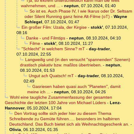
Tja, so extrem unterschiedlich kann man die Welt
wahrnehmen, und ...
-
neptun
,
07.10.2024, 01:40
So ist es. Auch Phase IV, I wie Ikarus oder Dr. Seltsam
oder Silent Running ganz feine Alt-Filme (oT)
-
Wayne
Schlegel
,
07.10.2024, 01:47
Ein großer Film: Uzala, der Kirgise
-
stokk'
,
07.10.2024,
08:16
Danke - und Filmtips
-
neptun
,
08.10.2024, 04:10
Filme
-
stokk'
,
08.10.2024, 11:27
"Schlecht" in welchem Sinne? mT
-
day-trader
,
07.10.2024, 22:55
Langweilig und (in den versucht "spannenden" Szenen)
drastisch plakativ bzw. maßlos übertrieben.
-
neptun
,
08.10.2024, 01:53
Ungut ach Quatsch! mT
-
day-trader
,
08.10.2024,
02:49
Gasriesen haben quasi auch "Planeten", damit
meine ich ...
-
neptun
,
08.10.2024, 04:26
Wohl eine taugliche Zusammenfassung der gesamten
Geschichte der letzten 100 Jahre von Michael Lüders
-
Lenz-
Hannover
,
05.10.2024, 17:04
Den Vortrag sollte sich jeder hier zu diesem Thema
Schreibende zu Gemüte führen..... besonders im halbirren
Deutschland. Das Buch bietet sich als Weihnachtsgeschenk an.
-
Olivia
,
06.10.2024, 01:35