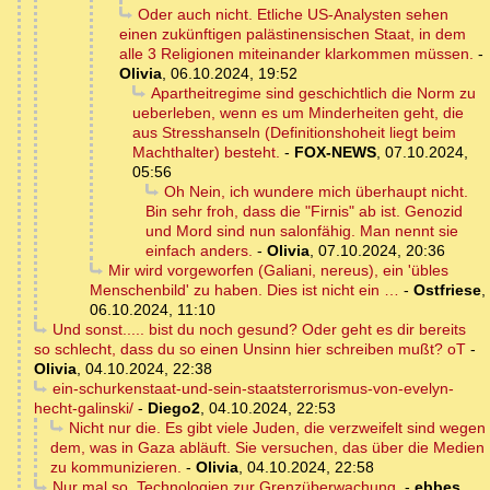
Oder auch nicht. Etliche US-Analysten sehen
einen zukünftigen palästinensischen Staat, in dem
alle 3 Religionen miteinander klarkommen müssen.
-
Olivia
,
06.10.2024, 19:52
Apartheitregime sind geschichtlich die Norm zu
ueberleben, wenn es um Minderheiten geht, die
aus Stresshanseln (Definitionshoheit liegt beim
Machthalter) besteht.
-
FOX-NEWS
,
07.10.2024,
05:56
Oh Nein, ich wundere mich überhaupt nicht.
Bin sehr froh, dass die "Firnis" ab ist. Genozid
und Mord sind nun salonfähig. Man nennt sie
einfach anders.
-
Olivia
,
07.10.2024, 20:36
Mir wird vorgeworfen (Galiani, nereus), ein 'übles
Menschenbild' zu haben. Dies ist nicht ein …
-
Ostfriese
,
06.10.2024, 11:10
Und sonst..... bist du noch gesund? Oder geht es dir bereits
so schlecht, dass du so einen Unsinn hier schreiben mußt? oT
-
Olivia
,
04.10.2024, 22:38
ein-schurkenstaat-und-sein-staatsterrorismus-von-evelyn-
hecht-galinski/
-
Diego2
,
04.10.2024, 22:53
Nicht nur die. Es gibt viele Juden, die verzweifelt sind wegen
dem, was in Gaza abläuft. Sie versuchen, das über die Medien
zu kommunizieren.
-
Olivia
,
04.10.2024, 22:58
Nur mal so. Technologien zur Grenzüberwachung.
-
ebbes
,