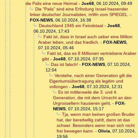
die Palis eine neue Heimat
-
Joe68
,
06.10.2024, 09:49
Die "Palis" sind eine Erfindung Israel-hassender
linker deutscher Journalisten, mWn vom SPIEGEL.
-
FOX-NEWS
,
06.10.2024, 16:38
Deutschland 1945 ein Feindstaat
-
Joe68
,
06.10.2024, 17:43
Fakt ist, dass in Israel auch ueber eine Million
Araber leben, und das friedlich.
-
FOX-NEWS
,
07.10.2024, 05:46
Fakt ist, das es 8 Millionen vertriebene Araber
gibt
-
Joe68
,
07.10.2024, 07:35
Das ist falsch!
-
FOX-NEWS
,
07.10.2024,
12:04
Verstehe, nach einer Generation gilt die
Eigentumsübertragung als legitim und
vollzogen
-
Joe68
,
07.10.2024, 12:31
Es ist mittlerweile die 3. und 4.
Generation, die mit dem Unrecht an den
Urgrosseltern hausieren geht.
-
FOX-
NEWS
,
07.10.2024, 15:17
Tja, wenn man keinen großen Bruder
hat, der bereitwillig zahlt, dann ist das
schwer. Besonders wenn man sich nicht
frei bewegen kann.
-
Olivia
,
07.10.2024,
19:56