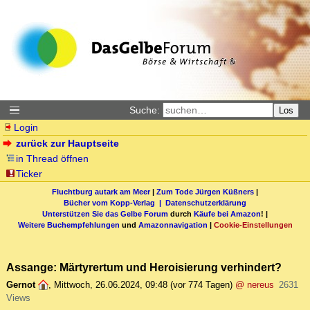
Suche:
Los
Login
zurück zur Hauptseite
in Thread öffnen
Ticker
Fluchtburg autark am Meer
|
Zum Tode Jürgen Küßners
|
Bücher vom Kopp-Verlag |
Datenschutzerklärung
Unterstützen Sie das Gelbe Forum
durch
Käufe bei Amazon
! |
Weitere Buchempfehlungen
und
Amazonnavigation
|
Cookie-Einstellungen
Assange: Märtyrertum und Heroisierung verhindert?
Gernot
,
Mittwoch, 26.06.2024, 09:48
(vor 774 Tagen)
@ nereus
2631
Views