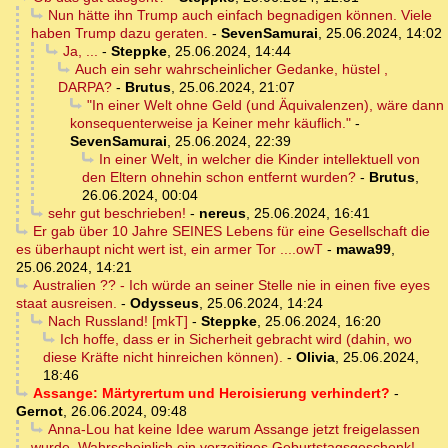
Nun hätte ihn Trump auch einfach begnadigen können. Viele
haben Trump dazu geraten.
-
SevenSamurai
,
25.06.2024, 14:02
Ja, ...
-
Steppke
,
25.06.2024, 14:44
Auch ein sehr wahrscheinlicher Gedanke, hüstel ,
DARPA?
-
Brutus
,
25.06.2024, 21:07
"In einer Welt ohne Geld (und Äquivalenzen), wäre dann
konsequenterweise ja Keiner mehr käuflich."
-
SevenSamurai
,
25.06.2024, 22:39
In einer Welt, in welcher die Kinder intellektuell von
den Eltern ohnehin schon entfernt wurden?
-
Brutus
,
26.06.2024, 00:04
sehr gut beschrieben!
-
nereus
,
25.06.2024, 16:41
Er gab über 10 Jahre SEINES Lebens für eine Gesellschaft die
es überhaupt nicht wert ist, ein armer Tor ....owT
-
mawa99
,
25.06.2024, 14:21
Australien ?? - Ich würde an seiner Stelle nie in einen five eyes
staat ausreisen.
-
Odysseus
,
25.06.2024, 14:24
Nach Russland! [mkT]
-
Steppke
,
25.06.2024, 16:20
Ich hoffe, dass er in Sicherheit gebracht wird (dahin, wo
diese Kräfte nicht hinreichen können).
-
Olivia
,
25.06.2024,
18:46
Assange: Märtyrertum und Heroisierung verhindert?
-
Gernot
,
26.06.2024, 09:48
Anna-Lou hat keine Idee warum Assange jetzt freigelassen
wurde. Wahrscheinlich ein vorzeitiges Geburtstagsgeschenk!
-