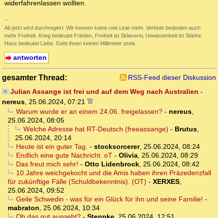
widerfahrenlassen wollten.
--
Ab jetzt wird durchregiert. Wir kennen keine rote Linie mehr. Verbote bedeuten auch
mehr Freiheit. Krieg bedeutet Frieden, Freiheit ist Sklaverei, Unwissenheit ist Stärke.
Hass bedeutet Liebe. Gebt ihnen keinen Millimeter preis.
antworten
gesamter Thread:
RSS-Feed dieser Diskussion
Julian Assange ist frei und auf dem Weg nach Australien
-
nereus
,
25.06.2024, 07:21
Warum wurde er an einem 24.06. freigelassen?
-
nereus
,
25.06.2024, 08:05
Welche Adresse hat RT-Deutsch (freeassange)
-
Brutus
,
25.06.2024, 20:14
Heute ist ein guter Tag.
-
stocksorcerer
,
25.06.2024, 08:24
Endlich eine gute Nachricht. oT
-
Olivia
,
25.06.2024, 08:29
Das freut mich sehr!
-
Otto Lidenbrock
,
25.06.2024, 08:42
10 Jahre weichgekocht und die Amis haben ihren Präzedenzfall
für zukünftige Fälle (Schuldbekenntnis). (OT)
-
XERXES
,
25.06.2024, 09:52
Geile Schwedin - was für ein Glück für ihn und seine Familie!
-
mabraton
,
25.06.2024, 10:34
Ob das gut ausgeht?
-
Steppke
,
25.06.2024, 12:51