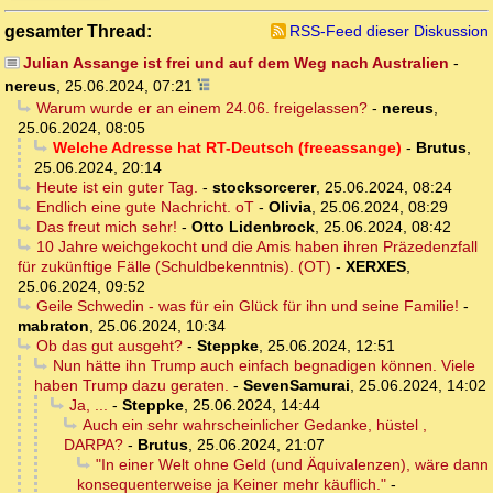
gesamter Thread:
RSS-Feed dieser Diskussion
Julian Assange ist frei und auf dem Weg nach Australien
-
nereus
,
25.06.2024, 07:21
Warum wurde er an einem 24.06. freigelassen?
-
nereus
,
25.06.2024, 08:05
Welche Adresse hat RT-Deutsch (freeassange)
-
Brutus
,
25.06.2024, 20:14
Heute ist ein guter Tag.
-
stocksorcerer
,
25.06.2024, 08:24
Endlich eine gute Nachricht. oT
-
Olivia
,
25.06.2024, 08:29
Das freut mich sehr!
-
Otto Lidenbrock
,
25.06.2024, 08:42
10 Jahre weichgekocht und die Amis haben ihren Präzedenzfall
für zukünftige Fälle (Schuldbekenntnis). (OT)
-
XERXES
,
25.06.2024, 09:52
Geile Schwedin - was für ein Glück für ihn und seine Familie!
-
mabraton
,
25.06.2024, 10:34
Ob das gut ausgeht?
-
Steppke
,
25.06.2024, 12:51
Nun hätte ihn Trump auch einfach begnadigen können. Viele
haben Trump dazu geraten.
-
SevenSamurai
,
25.06.2024, 14:02
Ja, ...
-
Steppke
,
25.06.2024, 14:44
Auch ein sehr wahrscheinlicher Gedanke, hüstel ,
DARPA?
-
Brutus
,
25.06.2024, 21:07
"In einer Welt ohne Geld (und Äquivalenzen), wäre dann
konsequenterweise ja Keiner mehr käuflich."
-