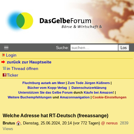
Suche:
Los
Login
zurück zur Hauptseite
in Thread öffnen
Ticker
Fluchtburg autark am Meer
|
Zum Tode Jürgen Küßners
|
Bücher vom Kopp-Verlag |
Datenschutzerklärung
Unterstützen Sie das Gelbe Forum
durch
Käufe bei Amazon
! |
Weitere Buchempfehlungen
und
Amazonnavigation
|
Cookie-Einstellungen
Welche Adresse hat RT-Deutsch (freeassange)
Brutus
,
Dienstag, 25.06.2024, 20:14
(vor 772 Tagen)
@ nereus
2839
Views