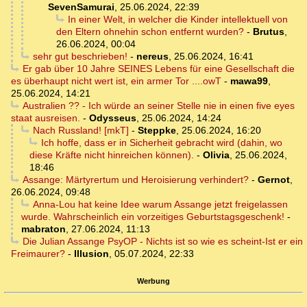
SevenSamurai
,
25.06.2024, 22:39
In einer Welt, in welcher die Kinder intellektuell von
den Eltern ohnehin schon entfernt wurden?
-
Brutus
,
26.06.2024, 00:04
sehr gut beschrieben!
-
nereus
,
25.06.2024, 16:41
Er gab über 10 Jahre SEINES Lebens für eine Gesellschaft die
es überhaupt nicht wert ist, ein armer Tor ....owT
-
mawa99
,
25.06.2024, 14:21
Australien ?? - Ich würde an seiner Stelle nie in einen five eyes
staat ausreisen.
-
Odysseus
,
25.06.2024, 14:24
Nach Russland! [mkT]
-
Steppke
,
25.06.2024, 16:20
Ich hoffe, dass er in Sicherheit gebracht wird (dahin, wo
diese Kräfte nicht hinreichen können).
-
Olivia
,
25.06.2024,
18:46
Assange: Märtyrertum und Heroisierung verhindert?
-
Gernot
,
26.06.2024, 09:48
Anna-Lou hat keine Idee warum Assange jetzt freigelassen
wurde. Wahrscheinlich ein vorzeitiges Geburtstagsgeschenk!
-
mabraton
,
27.06.2024, 11:13
Die Julian Assange PsyOP - Nichts ist so wie es scheint-Ist er ein
Freimaurer?
-
Illusion
,
05.07.2024, 22:33
Werbung