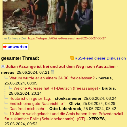
nur für kurze Zeit:
https://telegra.ph/Kleine-Presseschau-2025-06-27-06-27
antworten
gesamter Thread:
RSS-Feed dieser Diskussion
Julian Assange ist frei und auf dem Weg nach Australien
-
nereus
,
25.06.2024, 07:21
Warum wurde er an einem 24.06. freigelassen?
-
nereus
,
25.06.2024, 08:05
Welche Adresse hat RT-Deutsch (freeassange)
-
Brutus
,
25.06.2024, 20:14
Heute ist ein guter Tag.
-
stocksorcerer
,
25.06.2024, 08:24
Endlich eine gute Nachricht. oT
-
Olivia
,
25.06.2024, 08:29
Das freut mich sehr!
-
Otto Lidenbrock
,
25.06.2024, 08:42
10 Jahre weichgekocht und die Amis haben ihren Präzedenzfall
für zukünftige Fälle (Schuldbekenntnis). (OT)
-
XERXES
,
25.06.2024, 09:52