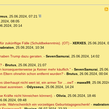
reus
,
25.06.2024, 07:21
.2024, 08:05
06.2024, 20:14
ür zukünftige Fälle (Schuldbekenntnis). (OT)
-
XERXES
,
25.06.2024, 
abraton
,
25.06.2024, 10:34
 haben Trump dazu geraten.
-
SevenSamurai
,
25.06.2024, 14:02
A?
-
Brutus
,
25.06.2024, 21:07
n konsequenterweise ja Keiner mehr käuflich."
-
SevenSamurai
,
25.06
 den Eltern ohnehin schon entfernt wurden?
-
Brutus
,
26.06.2024, 00:04
 überhaupt nicht wert ist, ein armer Tor ....owT
-
mawa99
,
25.06.2024
staat ausreisen.
-
Odysseus
,
25.06.2024, 14:24
ese Kräfte nicht hinreichen können).
-
Olivia
,
25.06.2024, 18:46
6.06.2024, 09:48
rde. Wahrscheinlich ein vorzeitiges Geburtstagsgeschenk!
-
mabraton
in Freimaurer?
-
Illusion
,
05.07.2024, 22:33