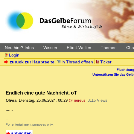
Neu hier? Infos
Wissen
Elliott-Wellen
Themen
Char
Login
zurück zur Hauptseite
in Thread öffnen
Ticker
Fluchtburg
Unterstützen Sie das Gel
Endlich eine gute Nachricht. oT
Olivia
,
Dienstag, 25.06.2024, 08:29
@ nereus
3116 Views
......
--
For entertainment purposes only.
antworten