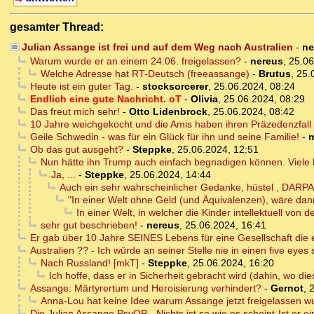
gesamter Thread:
Julian Assange ist frei und auf dem Weg nach Australien
-
ne
Warum wurde er an einem 24.06. freigelassen?
-
nereus
,
25.06
Welche Adresse hat RT-Deutsch (freeassange)
-
Brutus
,
25.
Heute ist ein guter Tag.
-
stocksorcerer
,
25.06.2024, 08:24
Endlich eine gute Nachricht. oT
-
Olivia
,
25.06.2024, 08:29
Das freut mich sehr!
-
Otto Lidenbrock
,
25.06.2024, 08:42
10 Jahre weichgekocht und die Amis haben ihren Präzedenzfall f
Geile Schwedin - was für ein Glück für ihn und seine Familie!
-
m
Ob das gut ausgeht?
-
Steppke
,
25.06.2024, 12:51
Nun hätte ihn Trump auch einfach begnadigen können. Viele
Ja, ...
-
Steppke
,
25.06.2024, 14:44
Auch ein sehr wahrscheinlicher Gedanke, hüstel , DARP
"In einer Welt ohne Geld (und Äquivalenzen), wäre dan
In einer Welt, in welcher die Kinder intellektuell von
sehr gut beschrieben!
-
nereus
,
25.06.2024, 16:41
Er gab über 10 Jahre SEINES Lebens für eine Gesellschaft die es
Australien ?? - Ich würde an seiner Stelle nie in einen five eyes 
Nach Russland! [mkT]
-
Steppke
,
25.06.2024, 16:20
Ich hoffe, dass er in Sicherheit gebracht wird (dahin, wo di
Assange: Märtyrertum und Heroisierung verhindert?
-
Gernot
,
2
Anna-Lou hat keine Idee warum Assange jetzt freigelassen wu
Die Julian Assange PsyOP - Nichts ist so wie es scheint-Ist er e