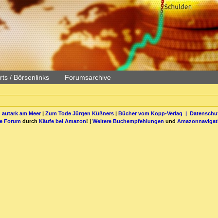
ts / Börsenlinks
Forumsarchive
 autark am Meer
|
Zum Tode Jürgen Küßners
|
Bücher vom Kopp-Verlag |
Datenschut
be Forum
durch
Käufe bei Amazon
! |
Weitere Buchempfehlungen
und
Amazonnavigat