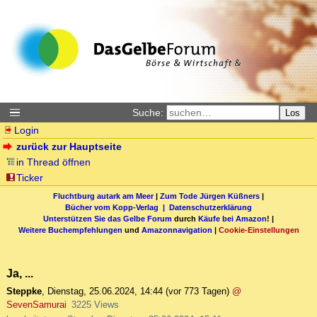
Suche:
Los
Login
zurück zur Hauptseite
in Thread öffnen
Ticker
Fluchtburg autark am Meer
|
Zum Tode Jürgen Küßners
|
Bücher vom Kopp-Verlag |
Datenschutzerklärung
Unterstützen Sie das Gelbe Forum
durch
Käufe bei Amazon
! |
Weitere Buchempfehlungen
und
Amazonnavigation
|
Cookie-Einstellungen
Ja, ...
Steppke
,
Dienstag, 25.06.2024, 14:44
(vor 773 Tagen)
@
SevenSamurai
3225 Views