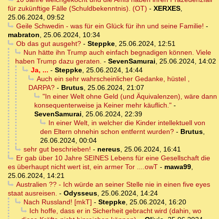
für zukünftige Fälle (Schuldbekenntnis). (OT)
-
XERXES
,
25.06.2024, 09:52
Geile Schwedin - was für ein Glück für ihn und seine Familie!
-
mabraton
,
25.06.2024, 10:34
Ob das gut ausgeht?
-
Steppke
,
25.06.2024, 12:51
Nun hätte ihn Trump auch einfach begnadigen können. Viele
haben Trump dazu geraten.
-
SevenSamurai
,
25.06.2024, 14:02
Ja, ...
-
Steppke
,
25.06.2024, 14:44
Auch ein sehr wahrscheinlicher Gedanke, hüstel ,
DARPA?
-
Brutus
,
25.06.2024, 21:07
"In einer Welt ohne Geld (und Äquivalenzen), wäre dann
konsequenterweise ja Keiner mehr käuflich."
-
SevenSamurai
,
25.06.2024, 22:39
In einer Welt, in welcher die Kinder intellektuell von
den Eltern ohnehin schon entfernt wurden?
-
Brutus
,
26.06.2024, 00:04
sehr gut beschrieben!
-
nereus
,
25.06.2024, 16:41
Er gab über 10 Jahre SEINES Lebens für eine Gesellschaft die
es überhaupt nicht wert ist, ein armer Tor ....owT
-
mawa99
,
25.06.2024, 14:21
Australien ?? - Ich würde an seiner Stelle nie in einen five eyes
staat ausreisen.
-
Odysseus
,
25.06.2024, 14:24
Nach Russland! [mkT]
-
Steppke
,
25.06.2024, 16:20
Ich hoffe, dass er in Sicherheit gebracht wird (dahin, wo