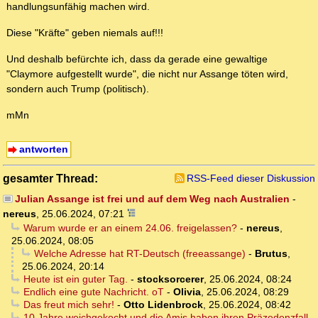
handlungsunfähig machen wird.
Diese "Kräfte" geben niemals auf!!!
Und deshalb befürchte ich, dass da gerade eine gewaltige
"Claymore aufgestellt wurde", die nicht nur Assange töten wird,
sondern auch Trump (politisch).
mMn
antworten
gesamter Thread:
RSS-Feed dieser Diskussion
Julian Assange ist frei und auf dem Weg nach Australien
-
nereus
,
25.06.2024, 07:21
Warum wurde er an einem 24.06. freigelassen?
-
nereus
,
25.06.2024, 08:05
Welche Adresse hat RT-Deutsch (freeassange)
-
Brutus
,
25.06.2024, 20:14
Heute ist ein guter Tag.
-
stocksorcerer
,
25.06.2024, 08:24
Endlich eine gute Nachricht. oT
-
Olivia
,
25.06.2024, 08:29
Das freut mich sehr!
-
Otto Lidenbrock
,
25.06.2024, 08:42
10 Jahre weichgekocht und die Amis haben ihren Präzedenzfall