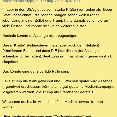
bearbeitet von Steppke, Dienstag, 25.06.2024, 15:11
... aber in den USA gibt es sehr starke Kräfte (von vielen als "Deep
State" bezeichnet), die Assage hängen sehen wollen (oder
lebenslang in einer Zelle) und Trump hatte damals schon viel zu
viele Feinde und konnte sich keine weiteren leisten.
Deshalb konnte er Assange nicht begnadigen.
Diese "Kräfte" stellen/steuern jetzt aber auch den (debilen)
Präsidenten Biden, und dass DIE jetzt diesen (für Assange
scheinbar vorteilhaften) Deal zulassen, macht mich genau deshalb
skeptisch.
Das könnte eine ganz perfide Falle sein.
Falls Trump die Wahl gewinnnt und 3 Wochen später wird Assange
(irgendwo) erschossen, könnte eine gut-geplante Medienkampagne
losgetreten werden, die Trump als Drahtzieher darstellt.
Wir wissen doch alle, wie schnell "die Medien" etwas "framen"
können.
Über Nacht wird Assange zum "Freiheitskämpfer" und