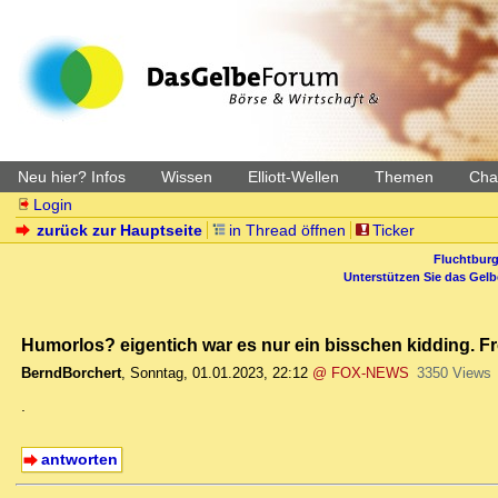
Neu hier? Infos
Wissen
Elliott-Wellen
Themen
Char
Login
zurück zur Hauptseite
in Thread öffnen
Ticker
Fluchtburg
Unterstützen Sie das Gel
Humorlos? eigentich war es nur ein bisschen kidding. 
BerndBorchert
,
Sonntag, 01.01.2023, 22:12
@ FOX-NEWS
3350 Views
.
antworten