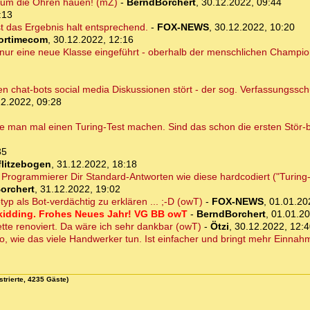
 um die Ohren hauen! (mZ)
-
BerndBorchert
,
30.12.2022, 09:44
:13
 das Ergebnis halt entsprechend.
-
FOX-NEWS
,
30.12.2022, 10:20
ortimecom
,
30.12.2022, 12:16
n nur eine neue Klasse eingeführt - oberhalb der menschlichen Champio
hen chat-bots social media Diskussionen stört - der sog. Verfassungssch
12.2022, 09:28
man mal einen Turing-Test machen. Sind das schon die ersten Stör-b
35
flitzebogen
,
31.12.2022, 18:18
n Programmierer Dir Standard-Antworten wie diese hardcodiert ("Turing-Te
orchert
,
31.12.2022, 19:02
yp als Bot-verdächtig zu erklären ... ;-D (owT)
-
FOX-NEWS
,
01.01.20
 kidding. Frohes Neues Jahr! VG BB owT
-
BerndBorchert
,
01.01.20
ette renoviert. Da wäre ich sehr dankbar (owT)
-
Ötzi
,
30.12.2022, 12:4
, wie das viele Handwerker tun. Ist einfacher und bringt mehr Einnah
strierte, 4235 Gäste)