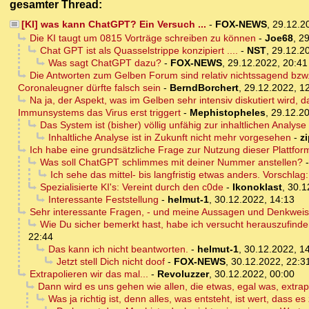
gesamter Thread:
[KI] was kann ChatGPT? Ein Versuch ...
-
FOX-NEWS
,
29.12.2
Die KI taugt um 0815 Vorträge schreiben zu können
-
Joe68
,
29
Chat GPT ist als Quasselstrippe konzipiert ....
-
NST
,
29.12.2
Was sagt ChatGPT dazu?
-
FOX-NEWS
,
29.12.2022, 20:41
Die Antworten zum Gelben Forum sind relativ nichtssagend bzw. i
Coronaleugner dürfte falsch sein
-
BerndBorchert
,
29.12.2022, 1
Na ja, der Aspekt, was im Gelben sehr intensiv diskutiert wird,
Immunsystems das Virus erst triggert
-
Mephistopheles
,
29.12.20
Das System ist (bisher) völlig unfähig zur inhaltlichen Analyse
Inhaltliche Analyse ist in Zukunft nicht mehr vorgesehen
-
z
Ich habe eine grundsätzliche Frage zur Nutzung dieser Plattfor
Was soll ChatGPT schlimmes mit deiner Nummer anstellen?
Ich sehe das mittel- bis langfristig etwas anders. Vorschlag:
Spezialisierte KI's: Vereint durch den c0de
-
Ikonoklast
,
30.1
Interessante Feststellung
-
helmut-1
,
30.12.2022, 14:13
Sehr interessante Fragen, - und meine Aussagen und Denkweise
Wie Du sicher bemerkt hast, habe ich versucht herauszufind
22:44
Das kann ich nicht beantworten.
-
helmut-1
,
30.12.2022, 1
Jetzt stell Dich nicht doof
-
FOX-NEWS
,
30.12.2022, 22:3
Extrapolieren wir das mal...
-
Revoluzzer
,
30.12.2022, 00:00
Dann wird es uns gehen wie allen, die etwas, egal was, extrap
Was ja richtig ist, denn alles, was entsteht, ist wert, dass e