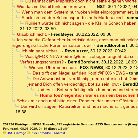
Du kannst dem Mephisto doch nicht seine eigenen Worte
Wie das im Detail funktionieren wird ....
-
NST
,
30.12.2022, 04
Wenn man dem System nur woken Mist einprogrammiert, ist
Stockfish hat den Schachsport bis aufs Mark ruiniert
-
sens
Ruiniert würde ich nicht sagen - die KIs im Schach habe
31.12.2022, 03:50
Glaub ich nicht.
-
FredMeyer
,
30.12.2022, 09:06
Ich sehe die Gefahr eher kurzfristig darin, dass man mit solc
regierungskritische Foren einsetzen. owT
-
BerndBorchert
,
30.
Ich bin sehr sicher...
-
Revoluzzer
,
30.12.2022, 09:42
Was @FOX-NEWS oder @tomflitzebogen angeht, da sollte 
Verfassungsschutzes?
-
BerndBorchert
,
30.12.2022, 18:09
Wir sind Übermenschen
-
FOX-NEWS
,
30.12.2022, 22:
Das trifft den Nagel auf den Kopf @FOX-NEWS
-
tom
Die Antwort ist bot-verdächtig, denn natürlich hat Dei
jemand Dich offen verdächtigt, bot zu sein. owt
-
BerndB
Und es ist Bot-verdächtig, alles humorlos und stereot
Humorlos? eigentich war es nur ein bisschen
Schick mir doch mal bitte einen Roboter, der unsere Gästetoil
Der wird dir sagen: Rausreißen und neu machen..... genauso
18:38
257376 Einträge in 18363 Threads, 975 registrierte Benutzer, 4235 Benutzer online (0 regi
Forumszeit: 08.08.2026, 04:39 (Europe/Berlin)
RSS Einträge
RSS Threads
Kontakt