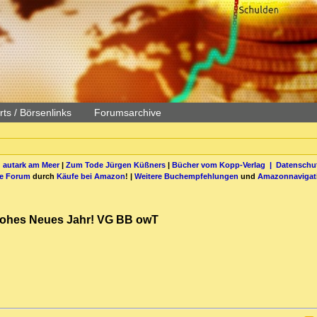
ts / Börsenlinks
Forumsarchive
 autark am Meer
|
Zum Tode Jürgen Küßners
|
Bücher vom Kopp-Verlag |
Datenschut
be Forum
durch
Käufe bei Amazon
! |
Weitere Buchempfehlungen
und
Amazonnavigat
Frohes Neues Jahr! VG BB owT