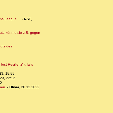
ns League ...
-
NST
,
utz könnte sie z.B. gegen
ots des
st Resilienz"), falls
23, 15:58
23, 22:12
0
men.
-
Olivia
,
30.12.2022,