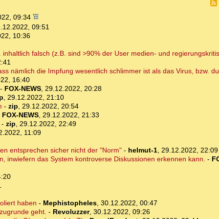
022, 09:34
.12.2022, 09:51
022, 10:36
nhaltlich falsch (z.B. sind >90% der User medien- und regierungskritisc
2:41
 dass nämlich die Impfung wesentlich schlimmer ist als das Virus, bzw.
22, 16:40
-
FOX-NEWS
,
29.12.2022, 20:28
ip
,
29.12.2022, 21:10
m
-
zip
,
29.12.2022, 20:54
-
FOX-NEWS
,
29.12.2022, 21:33
-
zip
,
29.12.2022, 22:49
2.2022, 11:09
n entsprechen sicher nicht der "Norm"
-
helmut-1
,
29.12.2022, 22:09
en, inwiefern das System kontroverse Diskussionen erkennen kann.
-
F
4:20
1
oliert haben
-
Mephistopheles
,
30.12.2022, 00:47
s zugrunde geht.
-
Revoluzzer
,
30.12.2022, 09:26