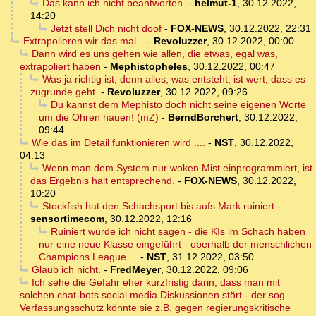
Das kann ich nicht beantworten.
-
helmut-1
,
30.12.2022,
14:20
Jetzt stell Dich nicht doof
-
FOX-NEWS
,
30.12.2022, 22:31
Extrapolieren wir das mal...
-
Revoluzzer
,
30.12.2022, 00:00
Dann wird es uns gehen wie allen, die etwas, egal was,
extrapoliert haben
-
Mephistopheles
,
30.12.2022, 00:47
Was ja richtig ist, denn alles, was entsteht, ist wert, dass es
zugrunde geht.
-
Revoluzzer
,
30.12.2022, 09:26
Du kannst dem Mephisto doch nicht seine eigenen Worte
um die Ohren hauen! (mZ)
-
BerndBorchert
,
30.12.2022,
09:44
Wie das im Detail funktionieren wird ....
-
NST
,
30.12.2022,
04:13
Wenn man dem System nur woken Mist einprogrammiert, ist
das Ergebnis halt entsprechend.
-
FOX-NEWS
,
30.12.2022,
10:20
Stockfish hat den Schachsport bis aufs Mark ruiniert
-
sensortimecom
,
30.12.2022, 12:16
Ruiniert würde ich nicht sagen - die KIs im Schach haben
nur eine neue Klasse eingeführt - oberhalb der menschlichen
Champions League ...
-
NST
,
31.12.2022, 03:50
Glaub ich nicht.
-
FredMeyer
,
30.12.2022, 09:06
Ich sehe die Gefahr eher kurzfristig darin, dass man mit
solchen chat-bots social media Diskussionen stört - der sog.
Verfassungsschutz könnte sie z.B. gegen regierungskritische