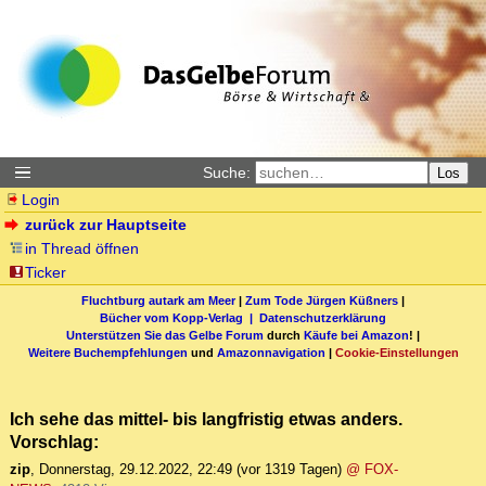
Suche:
Los
Login
zurück zur Hauptseite
in Thread öffnen
Ticker
Fluchtburg autark am Meer
|
Zum Tode Jürgen Küßners
|
Bücher vom Kopp-Verlag |
Datenschutzerklärung
Unterstützen Sie das Gelbe Forum
durch
Käufe bei Amazon
! |
Weitere Buchempfehlungen
und
Amazonnavigation
|
Cookie-Einstellungen
Ich sehe das mittel- bis langfristig etwas anders.
Vorschlag:
zip
,
Donnerstag, 29.12.2022, 22:49
(vor 1319 Tagen)
@ FOX-