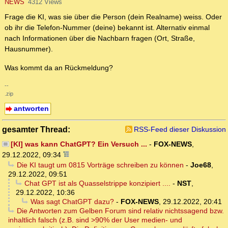
NEWS
4312 Views
Frage die KI, was sie über die Person (dein Realname) weiss. Oder
ob ihr die Telefon-Nummer (deine) bekannt ist. Alternativ einmal
nach Informationen über die Nachbarn fragen (Ort, Straße,
Hausnummer).
Was kommt da an Rückmeldung?
--
.zip
antworten
gesamter Thread:
RSS-Feed dieser Diskussion
[KI] was kann ChatGPT? Ein Versuch ...
-
FOX-NEWS
,
29.12.2022, 09:34
Die KI taugt um 0815 Vorträge schreiben zu können
-
Joe68
,
29.12.2022, 09:51
Chat GPT ist als Quasselstrippe konzipiert ....
-
NST
,
29.12.2022, 10:36
Was sagt ChatGPT dazu?
-
FOX-NEWS
,
29.12.2022, 20:41
Die Antworten zum Gelben Forum sind relativ nichtssagend bzw.
inhaltlich falsch (z.B. sind >90% der User medien- und