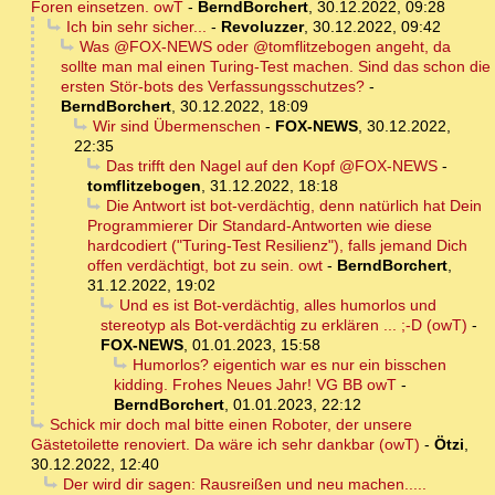
Foren einsetzen. owT
-
BerndBorchert
,
30.12.2022, 09:28
Ich bin sehr sicher...
-
Revoluzzer
,
30.12.2022, 09:42
Was @FOX-NEWS oder @tomflitzebogen angeht, da
sollte man mal einen Turing-Test machen. Sind das schon die
ersten Stör-bots des Verfassungsschutzes?
-
BerndBorchert
,
30.12.2022, 18:09
Wir sind Übermenschen
-
FOX-NEWS
,
30.12.2022,
22:35
Das trifft den Nagel auf den Kopf @FOX-NEWS
-
tomflitzebogen
,
31.12.2022, 18:18
Die Antwort ist bot-verdächtig, denn natürlich hat Dein
Programmierer Dir Standard-Antworten wie diese
hardcodiert ("Turing-Test Resilienz"), falls jemand Dich
offen verdächtigt, bot zu sein. owt
-
BerndBorchert
,
31.12.2022, 19:02
Und es ist Bot-verdächtig, alles humorlos und
stereotyp als Bot-verdächtig zu erklären ... ;-D (owT)
-
FOX-NEWS
,
01.01.2023, 15:58
Humorlos? eigentich war es nur ein bisschen
kidding. Frohes Neues Jahr! VG BB owT
-
BerndBorchert
,
01.01.2023, 22:12
Schick mir doch mal bitte einen Roboter, der unsere
Gästetoilette renoviert. Da wäre ich sehr dankbar (owT)
-
Ötzi
,
30.12.2022, 12:40
Der wird dir sagen: Rausreißen und neu machen.....