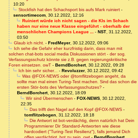
10:20
Stockfish hat den Schachsport bis aufs Mark ruiniert
-
sensortimecom
,
30.12.2022, 12:16
Ruiniert würde ich nicht sagen - die KIs im Schach
haben nur eine neue Klasse eingeführt - oberhalb der
menschlichen Champions League ...
-
NST
,
31.12.2022,
03:50
Glaub ich nicht.
-
FredMeyer
,
30.12.2022, 09:06
Ich sehe die Gefahr eher kurzfristig darin, dass man mit
solchen chat-bots social media Diskussionen stört - der sog.
Verfassungsschutz könnte sie z.B. gegen regierungskritische
Foren einsetzen. owT
-
BerndBorchert
,
30.12.2022, 09:28
Ich bin sehr sicher...
-
Revoluzzer
,
30.12.2022, 09:42
Was @FOX-NEWS oder @tomflitzebogen angeht, da
sollte man mal einen Turing-Test machen. Sind das schon die
ersten Stör-bots des Verfassungsschutzes?
-
BerndBorchert
,
30.12.2022, 18:09
Wir sind Übermenschen
-
FOX-NEWS
,
30.12.2022,
22:35
Das trifft den Nagel auf den Kopf @FOX-NEWS
-
tomflitzebogen
,
31.12.2022, 18:18
Die Antwort ist bot-verdächtig, denn natürlich hat Dein
Programmierer Dir Standard-Antworten wie diese
hardcodiert ("Turing-Test Resilienz"), falls jemand Dich
offen verdächtigt, bot zu sein. owt
-
BerndBorchert
,