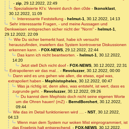
-
zip
,
29.12.2022, 22:49
Spezialisierte KI's: Vereint durch den c0de
-
Ikonoklast
,
30.12.2022, 11:09
Interessante Feststellung
-
helmut-1
,
30.12.2022, 14:13
Sehr interessante Fragen, - und meine Aussagen und
Denkweisen entsprechen sicher nicht der "Norm"
-
helmut-1
,
29.12.2022, 22:09
Wie Du sicher bemerkt hast, habe ich versucht
herauszufinden, inwiefern das System kontroverse Diskussionen
erkennen kann.
-
FOX-NEWS
,
29.12.2022, 22:44
Das kann ich nicht beantworten.
-
helmut-1
,
30.12.2022,
14:20
Jetzt stell Dich nicht doof
-
FOX-NEWS
,
30.12.2022, 22:31
Extrapolieren wir das mal...
-
Revoluzzer
,
30.12.2022, 00:00
Dann wird es uns gehen wie allen, die etwas, egal was,
extrapoliert haben
-
Mephistopheles
,
30.12.2022, 00:47
Was ja richtig ist, denn alles, was entsteht, ist wert, dass es
zugrunde geht.
-
Revoluzzer
,
30.12.2022, 09:26
Du kannst dem Mephisto doch nicht seine eigenen Worte
um die Ohren hauen! (mZ)
-
BerndBorchert
,
30.12.2022,
09:44
Wie das im Detail funktionieren wird ....
-
NST
,
30.12.2022,
04:13
Wenn man dem System nur woken Mist einprogrammiert, ist
das Ergebnis halt entsprechend.
-
FOX-NEWS
,
30.12.2022,