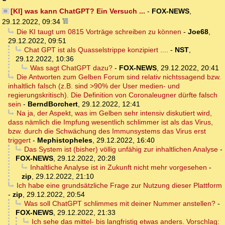
[KI] was kann ChatGPT? Ein Versuch ...
-
FOX-NEWS
,
29.12.2022, 09:34
Die KI taugt um 0815 Vorträge schreiben zu können
-
Joe68
,
29.12.2022, 09:51
Chat GPT ist als Quasselstrippe konzipiert ....
-
NST
,
29.12.2022, 10:36
Was sagt ChatGPT dazu?
-
FOX-NEWS
,
29.12.2022, 20:41
Die Antworten zum Gelben Forum sind relativ nichtssagend bzw.
inhaltlich falsch (z.B. sind >90% der User medien- und
regierungskritisch). Die Definition von Coronaleugner dürfte falsch
sein
-
BerndBorchert
,
29.12.2022, 12:41
Na ja, der Aspekt, was im Gelben sehr intensiv diskutiert wird,
dass nämlich die Impfung wesentlich schlimmer ist als das Virus,
bzw. durch die Schwächung des Immunsystems das Virus erst
triggert
-
Mephistopheles
,
29.12.2022, 16:40
Das System ist (bisher) völlig unfähig zur inhaltlichen Analyse
-
FOX-NEWS
,
29.12.2022, 20:28
Inhaltliche Analyse ist in Zukunft nicht mehr vorgesehen
-
zip
,
29.12.2022, 21:10
Ich habe eine grundsätzliche Frage zur Nutzung dieser Plattform
-
zip
,
29.12.2022, 20:54
Was soll ChatGPT schlimmes mit deiner Nummer anstellen?
-
FOX-NEWS
,
29.12.2022, 21:33
Ich sehe das mittel- bis langfristig etwas anders. Vorschlag: