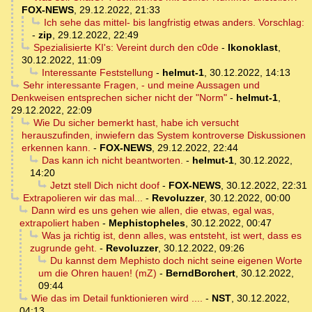
FOX-NEWS
,
29.12.2022, 21:33
Ich sehe das mittel- bis langfristig etwas anders. Vorschlag:
-
zip
,
29.12.2022, 22:49
Spezialisierte KI's: Vereint durch den c0de
-
Ikonoklast
,
30.12.2022, 11:09
Interessante Feststellung
-
helmut-1
,
30.12.2022, 14:13
Sehr interessante Fragen, - und meine Aussagen und
Denkweisen entsprechen sicher nicht der "Norm"
-
helmut-1
,
29.12.2022, 22:09
Wie Du sicher bemerkt hast, habe ich versucht
herauszufinden, inwiefern das System kontroverse Diskussionen
erkennen kann.
-
FOX-NEWS
,
29.12.2022, 22:44
Das kann ich nicht beantworten.
-
helmut-1
,
30.12.2022,
14:20
Jetzt stell Dich nicht doof
-
FOX-NEWS
,
30.12.2022, 22:31
Extrapolieren wir das mal...
-
Revoluzzer
,
30.12.2022, 00:00
Dann wird es uns gehen wie allen, die etwas, egal was,
extrapoliert haben
-
Mephistopheles
,
30.12.2022, 00:47
Was ja richtig ist, denn alles, was entsteht, ist wert, dass es
zugrunde geht.
-
Revoluzzer
,
30.12.2022, 09:26
Du kannst dem Mephisto doch nicht seine eigenen Worte
um die Ohren hauen! (mZ)
-
BerndBorchert
,
30.12.2022,
09:44
Wie das im Detail funktionieren wird ....
-
NST
,
30.12.2022,
04:13