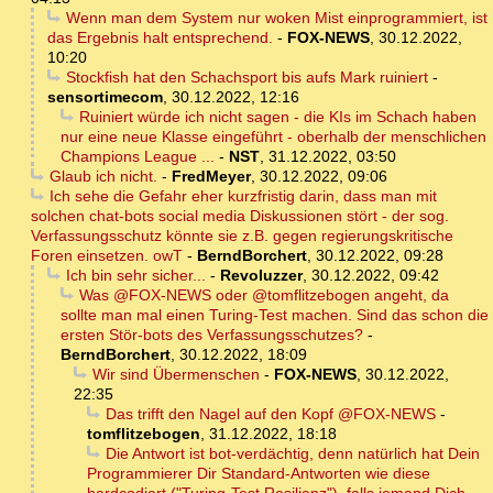
Wenn man dem System nur woken Mist einprogrammiert, ist
das Ergebnis halt entsprechend.
-
FOX-NEWS
,
30.12.2022,
10:20
Stockfish hat den Schachsport bis aufs Mark ruiniert
-
sensortimecom
,
30.12.2022, 12:16
Ruiniert würde ich nicht sagen - die KIs im Schach haben
nur eine neue Klasse eingeführt - oberhalb der menschlichen
Champions League ...
-
NST
,
31.12.2022, 03:50
Glaub ich nicht.
-
FredMeyer
,
30.12.2022, 09:06
Ich sehe die Gefahr eher kurzfristig darin, dass man mit
solchen chat-bots social media Diskussionen stört - der sog.
Verfassungsschutz könnte sie z.B. gegen regierungskritische
Foren einsetzen. owT
-
BerndBorchert
,
30.12.2022, 09:28
Ich bin sehr sicher...
-
Revoluzzer
,
30.12.2022, 09:42
Was @FOX-NEWS oder @tomflitzebogen angeht, da
sollte man mal einen Turing-Test machen. Sind das schon die
ersten Stör-bots des Verfassungsschutzes?
-
BerndBorchert
,
30.12.2022, 18:09
Wir sind Übermenschen
-
FOX-NEWS
,
30.12.2022,
22:35
Das trifft den Nagel auf den Kopf @FOX-NEWS
-
tomflitzebogen
,
31.12.2022, 18:18
Die Antwort ist bot-verdächtig, denn natürlich hat Dein
Programmierer Dir Standard-Antworten wie diese