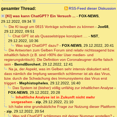
gesamter Thread:
RSS-Feed dieser Diskussion
[KI] was kann ChatGPT? Ein Versuch ...
-
FOX-NEWS
,
29.12.2022, 09:34
Die KI taugt um 0815 Vorträge schreiben zu können
-
Joe68
,
29.12.2022, 09:51
Chat GPT ist als Quasselstrippe konzipiert ....
-
NST
,
29.12.2022, 10:36
Was sagt ChatGPT dazu?
-
FOX-NEWS
,
29.12.2022, 20:41
Die Antworten zum Gelben Forum sind relativ nichtssagend bzw.
inhaltlich falsch (z.B. sind >90% der User medien- und
regierungskritisch). Die Definition von Coronaleugner dürfte falsch
sein
-
BerndBorchert
,
29.12.2022, 12:41
Na ja, der Aspekt, was im Gelben sehr intensiv diskutiert wird,
dass nämlich die Impfung wesentlich schlimmer ist als das Virus,
bzw. durch die Schwächung des Immunsystems das Virus erst
triggert
-
Mephistopheles
,
29.12.2022, 16:40
Das System ist (bisher) völlig unfähig zur inhaltlichen Analyse
-
FOX-NEWS
,
29.12.2022, 20:28
Inhaltliche Analyse ist in Zukunft nicht mehr
vorgesehen
-
zip
,
29.12.2022, 21:10
Ich habe eine grundsätzliche Frage zur Nutzung dieser Plattform
-
zip
,
29.12.2022, 20:54
Was soll ChatGPT schlimmes mit deiner Nummer anstellen?
-