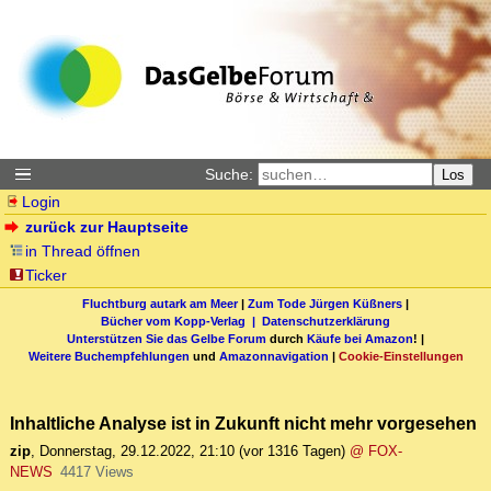
Suche:
Los
Login
zurück zur Hauptseite
in Thread öffnen
Ticker
Fluchtburg autark am Meer
|
Zum Tode Jürgen Küßners
|
Bücher vom Kopp-Verlag |
Datenschutzerklärung
Unterstützen Sie das Gelbe Forum
durch
Käufe bei Amazon
! |
Weitere Buchempfehlungen
und
Amazonnavigation
|
Cookie-Einstellungen
Inhaltliche Analyse ist in Zukunft nicht mehr vorgesehen
zip
,
Donnerstag, 29.12.2022, 21:10
(vor 1316 Tagen)
@ FOX-
NEWS
4417 Views