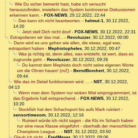
Wie Du sicher bemerkt hast, habe ich versucht
herauszufinden, inwiefern das System kontroverse Diskussionen
erkennen kann.
-
FOX-NEWS
,
29.12.2022, 22:44
Das kann ich nicht beantworten.
-
helmut-1
,
30.12.2022,
14:20
Jetzt stell Dich nicht doof
-
FOX-NEWS
,
30.12.2022, 22:31
Extrapolieren wir das mal...
-
Revoluzzer
,
30.12.2022, 00:00
Dann wird es uns gehen wie allen, die etwas, egal was,
extrapoliert haben
-
Mephistopheles
,
30.12.2022, 00:47
Was ja richtig ist, denn alles, was entsteht, ist wert, dass es
zugrunde geht.
-
Revoluzzer
,
30.12.2022, 09:26
Du kannst dem Mephisto doch nicht seine eigenen Worte
um die Ohren hauen! (mZ)
-
BerndBorchert
,
30.12.2022,
09:44
Wie das im Detail funktionieren wird ....
-
NST
,
30.12.2022,
04:13
Wenn man dem System nur woken Mist einprogrammiert, ist
das Ergebnis halt entsprechend.
-
FOX-NEWS
,
30.12.2022,
10:20
Stockfish hat den Schachsport bis aufs Mark ruiniert
-
sensortimecom
,
30.12.2022, 12:16
Ruiniert würde ich nicht sagen - die KIs im Schach haben
nur eine neue Klasse eingeführt - oberhalb der menschlichen
Champions League ...
-
NST
,
31.12.2022, 03:50
Glaub ich nicht.
-
FredMeyer
,
30.12.2022, 09:06