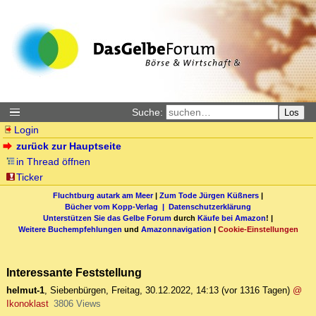
Suche:
Los
Login
zurück zur Hauptseite
in Thread öffnen
Ticker
Fluchtburg autark am Meer
|
Zum Tode Jürgen Küßners
|
Bücher vom Kopp-Verlag |
Datenschutzerklärung
Unterstützen Sie das Gelbe Forum
durch
Käufe bei Amazon
! |
Weitere Buchempfehlungen
und
Amazonnavigation
|
Cookie-Einstellungen
Interessante Feststellung
helmut-1
,
Siebenbürgen
,
Freitag, 30.12.2022, 14:13
(vor 1316 Tagen)
@
Ikonoklast
3806 Views