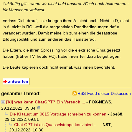
Zukünftig gilt - wenn wir nicht bald unseren A*sch hoch bekommen -
für Menschen weltweit:
Verlass Dich drauf, - sie kriegen ihren A. nicht hoch. Nicht in D, nicht
in A, nicht in RO, weil die tangentialen Randbedingungen dafür
verändert wurden. Damit meine ich zum einen die desaströse
Bildungspolitik und zum anderen das Hamsterrad.
Die Eltern, die ihren Sprössling vor die elektrische Oma gesetzt
haben (früher TV, heute PC), habe ihren Teil dazu beigetragen.
Die Leute kapieren doch nicht einmal, was ihnen bevorsteht.
antworten
gesamter Thread:
RSS-Feed dieser Diskussion
[KI] was kann ChatGPT? Ein Versuch ...
-
FOX-NEWS
,
29.12.2022, 09:34
Die KI taugt um 0815 Vorträge schreiben zu können
-
Joe68
,
29.12.2022, 09:51
Chat GPT ist als Quasselstrippe konzipiert ....
-
NST
,
29.12.2022, 10:36