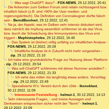
Was sagt ChatGPT dazu?
-
FOX-NEWS
,
29.12.2022, 20:41
Die Antworten zum Gelben Forum sind relativ nichtssagend bzw.
inhaltlich falsch (z.B. sind >90% der User medien- und
regierungskritisch). Die Definition von Coronaleugner dürfte falsch
sein
-
BerndBorchert
,
29.12.2022, 12:41
Na ja, der Aspekt, was im Gelben sehr intensiv diskutiert wird,
dass nämlich die Impfung wesentlich schlimmer ist als das Virus,
bzw. durch die Schwächung des Immunsystems das Virus erst
triggert
-
Mephistopheles
,
29.12.2022, 16:40
Das System ist (bisher) völlig unfähig zur inhaltlichen Analyse
-
FOX-NEWS
,
29.12.2022, 20:28
Inhaltliche Analyse ist in Zukunft nicht mehr vorgesehen
-
zip
,
29.12.2022, 21:10
Ich habe eine grundsätzliche Frage zur Nutzung dieser Plattform
-
zip
,
29.12.2022, 20:54
Was soll ChatGPT schlimmes mit deiner Nummer anstellen?
-
FOX-NEWS
,
29.12.2022, 21:33
Ich sehe das mittel- bis langfristig etwas anders. Vorschlag:
-
zip
,
29.12.2022, 22:49
Spezialisierte KI's: Vereint durch den c0de
-
Ikonoklast
,
30.12.2022, 11:09
Interessante Feststellung
-
helmut-1
,
30.12.2022, 14:13
Sehr interessante Fragen, - und meine Aussagen und
Denkweisen entsprechen sicher nicht der "Norm"
-
helmut-1
,
29.12.2022, 22:09