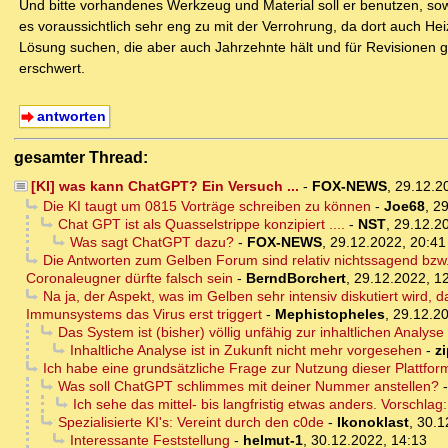
Und bitte vorhandenes Werkzeug und Material soll er benutzen, sowei
es voraussichtlich sehr eng zu mit der Verrohrung, da dort auch He
Lösung suchen, die aber auch Jahrzehnte hält und für Revisionen gu
erschwert.
antworten
gesamter Thread:
[KI] was kann ChatGPT? Ein Versuch ...
-
FOX-NEWS
,
29.12.2
Die KI taugt um 0815 Vorträge schreiben zu können
-
Joe68
,
29
Chat GPT ist als Quasselstrippe konzipiert ....
-
NST
,
29.12.2
Was sagt ChatGPT dazu?
-
FOX-NEWS
,
29.12.2022, 20:41
Die Antworten zum Gelben Forum sind relativ nichtssagend bzw. i
Coronaleugner dürfte falsch sein
-
BerndBorchert
,
29.12.2022, 1
Na ja, der Aspekt, was im Gelben sehr intensiv diskutiert wird,
Immunsystems das Virus erst triggert
-
Mephistopheles
,
29.12.20
Das System ist (bisher) völlig unfähig zur inhaltlichen Analyse
Inhaltliche Analyse ist in Zukunft nicht mehr vorgesehen
-
z
Ich habe eine grundsätzliche Frage zur Nutzung dieser Plattfor
Was soll ChatGPT schlimmes mit deiner Nummer anstellen?
Ich sehe das mittel- bis langfristig etwas anders. Vorschlag:
Spezialisierte KI's: Vereint durch den c0de
-
Ikonoklast
,
30.1
Interessante Feststellung
-
helmut-1
,
30.12.2022, 14:13