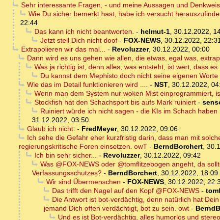
Sehr interessante Fragen, - und meine Aussagen und Denkweise
Wie Du sicher bemerkt hast, habe ich versucht herauszufind
22:44
Das kann ich nicht beantworten.
-
helmut-1
,
30.12.2022, 1
Jetzt stell Dich nicht doof
-
FOX-NEWS
,
30.12.2022, 22:3
Extrapolieren wir das mal...
-
Revoluzzer
,
30.12.2022, 00:00
Dann wird es uns gehen wie allen, die etwas, egal was, extrap
Was ja richtig ist, denn alles, was entsteht, ist wert, dass e
Du kannst dem Mephisto doch nicht seine eigenen Worte
Wie das im Detail funktionieren wird ....
-
NST
,
30.12.2022, 04
Wenn man dem System nur woken Mist einprogrammiert, ist
Stockfish hat den Schachsport bis aufs Mark ruiniert
-
sens
Ruiniert würde ich nicht sagen - die KIs im Schach habe
31.12.2022, 03:50
Glaub ich nicht.
-
FredMeyer
,
30.12.2022, 09:06
Ich sehe die Gefahr eher kurzfristig darin, dass man mit solc
regierungskritische Foren einsetzen. owT
-
BerndBorchert
,
30.
Ich bin sehr sicher...
-
Revoluzzer
,
30.12.2022, 09:42
Was @FOX-NEWS oder @tomflitzebogen angeht, da sollte 
Verfassungsschutzes?
-
BerndBorchert
,
30.12.2022, 18:09
Wir sind Übermenschen
-
FOX-NEWS
,
30.12.2022, 22:
Das trifft den Nagel auf den Kopf @FOX-NEWS
-
tom
Die Antwort ist bot-verdächtig, denn natürlich hat Dei
jemand Dich offen verdächtigt, bot zu sein. owt
-
BerndB
Und es ist Bot-verdächtig, alles humorlos und stereot