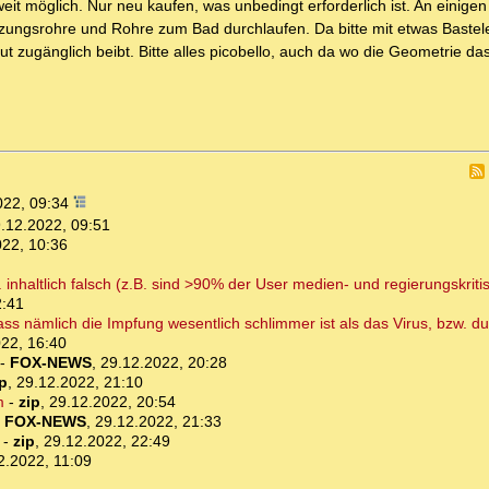
t möglich. Nur neu kaufen, was unbedingt erforderlich ist. An einigen
izungsrohre und Rohre zum Bad durchlaufen. Da bitte mit etwas Bastele
t zugänglich beibt. Bitte alles picobello, auch da wo die Geometrie da
022, 09:34
.12.2022, 09:51
022, 10:36
nhaltlich falsch (z.B. sind >90% der User medien- und regierungskritisc
2:41
 dass nämlich die Impfung wesentlich schlimmer ist als das Virus, bzw.
22, 16:40
-
FOX-NEWS
,
29.12.2022, 20:28
ip
,
29.12.2022, 21:10
m
-
zip
,
29.12.2022, 20:54
-
FOX-NEWS
,
29.12.2022, 21:33
-
zip
,
29.12.2022, 22:49
2.2022, 11:09