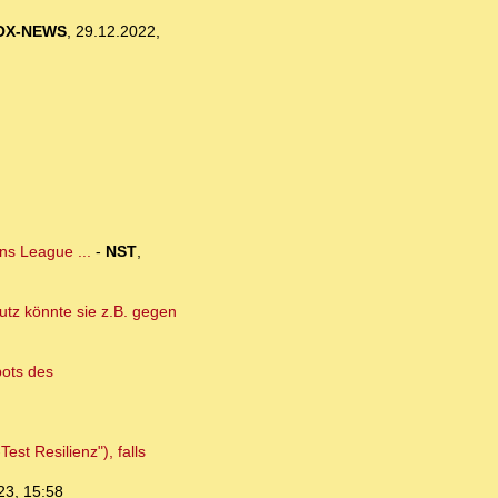
OX-NEWS
,
29.12.2022,
ns League ...
-
NST
,
utz könnte sie z.B. gegen
ots des
st Resilienz"), falls
23, 15:58