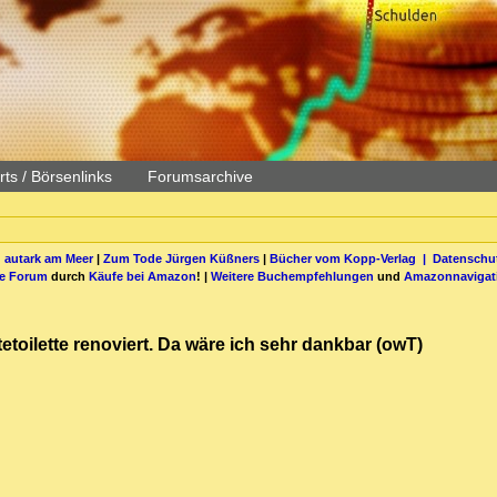
ts / Börsenlinks
Forumsarchive
 autark am Meer
|
Zum Tode Jürgen Küßners
|
Bücher vom Kopp-Verlag |
Datenschut
be Forum
durch
Käufe bei Amazon
! |
Weitere Buchempfehlungen
und
Amazonnavigat
etoilette renoviert. Da wäre ich sehr dankbar (owT)