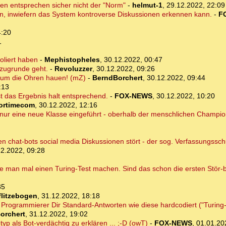
n entsprechen sicher nicht der "Norm"
-
helmut-1
,
29.12.2022, 22:09
en, inwiefern das System kontroverse Diskussionen erkennen kann.
-
F
4:20
1
oliert haben
-
Mephistopheles
,
30.12.2022, 00:47
s zugrunde geht.
-
Revoluzzer
,
30.12.2022, 09:26
 um die Ohren hauen! (mZ)
-
BerndBorchert
,
30.12.2022, 09:44
:13
 das Ergebnis halt entsprechend.
-
FOX-NEWS
,
30.12.2022, 10:20
ortimecom
,
30.12.2022, 12:16
n nur eine neue Klasse eingeführt - oberhalb der menschlichen Champio
hen chat-bots social media Diskussionen stört - der sog. Verfassungssch
12.2022, 09:28
man mal einen Turing-Test machen. Sind das schon die ersten Stör-b
35
flitzebogen
,
31.12.2022, 18:18
n Programmierer Dir Standard-Antworten wie diese hardcodiert ("Turing-Te
orchert
,
31.12.2022, 19:02
yp als Bot-verdächtig zu erklären ... ;-D (owT)
-
FOX-NEWS
,
01.01.20