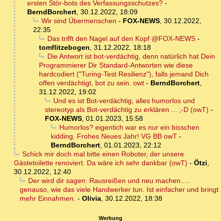
ersten Stör-bots des Verfassungsschutzes?
-
BerndBorchert
,
30.12.2022, 18:09
Wir sind Übermenschen
-
FOX-NEWS
,
30.12.2022,
22:35
Das trifft den Nagel auf den Kopf @FOX-NEWS
-
tomflitzebogen
,
31.12.2022, 18:18
Die Antwort ist bot-verdächtig, denn natürlich hat Dein
Programmierer Dir Standard-Antworten wie diese
hardcodiert ("Turing-Test Resilienz"), falls jemand Dich
offen verdächtigt, bot zu sein. owt
-
BerndBorchert
,
31.12.2022, 19:02
Und es ist Bot-verdächtig, alles humorlos und
stereotyp als Bot-verdächtig zu erklären ... ;-D (owT)
-
FOX-NEWS
,
01.01.2023, 15:58
Humorlos? eigentich war es nur ein bisschen
kidding. Frohes Neues Jahr! VG BB owT
-
BerndBorchert
,
01.01.2023, 22:12
Schick mir doch mal bitte einen Roboter, der unsere
Gästetoilette renoviert. Da wäre ich sehr dankbar (owT)
-
Ötzi
,
30.12.2022, 12:40
Der wird dir sagen: Rausreißen und neu machen.....
genauso, wie das viele Handwerker tun. Ist einfacher und bringt
mehr Einnahmen.
-
Olivia
,
30.12.2022, 18:38
Werbung