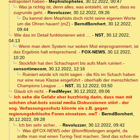
extrapoliert haben
-
Mephistopheles
,
30.12.2022, 00:47
Was ja richtig ist, denn alles, was entsteht, ist wert, dass es
zugrunde geht.
-
Revoluzzer
,
30.12.2022, 09:26
Du kannst dem Mephisto doch nicht seine eigenen Worte
um die Ohren hauen! (mZ)
-
BerndBorchert
,
30.12.2022,
09:44
Wie das im Detail funktionieren wird ....
-
NST
,
30.12.2022,
04:13
Wenn man dem System nur woken Mist einprogrammiert, ist
das Ergebnis halt entsprechend.
-
FOX-NEWS
,
30.12.2022,
10:20
Stockfish hat den Schachsport bis aufs Mark ruiniert
-
sensortimecom
,
30.12.2022, 12:16
Ruiniert würde ich nicht sagen - die KIs im Schach haben
nur eine neue Klasse eingeführt - oberhalb der menschlichen
Champions League ...
-
NST
,
31.12.2022, 03:50
Glaub ich nicht.
-
FredMeyer
,
30.12.2022, 09:06
Ich sehe die Gefahr eher kurzfristig darin, dass man mit
solchen chat-bots social media Diskussionen stört - der
sog. Verfassungsschutz könnte sie z.B. gegen
regierungskritische Foren einsetzen. owT
-
BerndBorchert
,
30.12.2022, 09:28
Ich bin sehr sicher...
-
Revoluzzer
,
30.12.2022, 09:42
Was @FOX-NEWS oder @tomflitzebogen angeht, da
sollte man mal einen Turing-Test machen. Sind das schon die