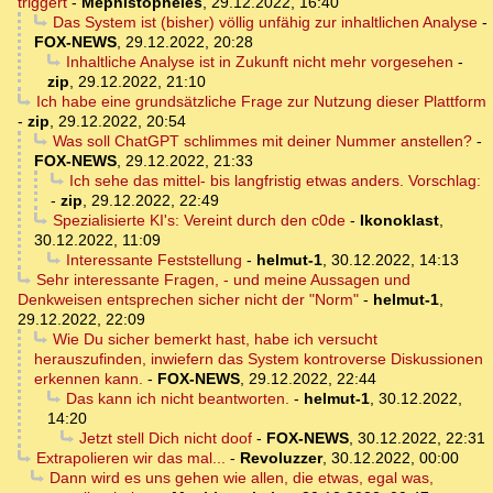
triggert
-
Mephistopheles
,
29.12.2022, 16:40
Das System ist (bisher) völlig unfähig zur inhaltlichen Analyse
-
FOX-NEWS
,
29.12.2022, 20:28
Inhaltliche Analyse ist in Zukunft nicht mehr vorgesehen
-
zip
,
29.12.2022, 21:10
Ich habe eine grundsätzliche Frage zur Nutzung dieser Plattform
-
zip
,
29.12.2022, 20:54
Was soll ChatGPT schlimmes mit deiner Nummer anstellen?
-
FOX-NEWS
,
29.12.2022, 21:33
Ich sehe das mittel- bis langfristig etwas anders. Vorschlag:
-
zip
,
29.12.2022, 22:49
Spezialisierte KI's: Vereint durch den c0de
-
Ikonoklast
,
30.12.2022, 11:09
Interessante Feststellung
-
helmut-1
,
30.12.2022, 14:13
Sehr interessante Fragen, - und meine Aussagen und
Denkweisen entsprechen sicher nicht der "Norm"
-
helmut-1
,
29.12.2022, 22:09
Wie Du sicher bemerkt hast, habe ich versucht
herauszufinden, inwiefern das System kontroverse Diskussionen
erkennen kann.
-
FOX-NEWS
,
29.12.2022, 22:44
Das kann ich nicht beantworten.
-
helmut-1
,
30.12.2022,
14:20
Jetzt stell Dich nicht doof
-
FOX-NEWS
,
30.12.2022, 22:31
Extrapolieren wir das mal...
-
Revoluzzer
,
30.12.2022, 00:00
Dann wird es uns gehen wie allen, die etwas, egal was,