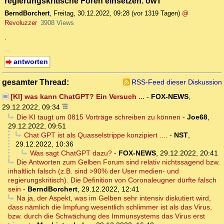
regierungskritische Foren einsetzen. owT
BerndBorchert
,
Freitag, 30.12.2022, 09:28
(vor 1319 Tagen)
@
Revoluzzer
3908 Views
.
antworten
gesamter Thread:
RSS-Feed dieser Diskussion
[KI] was kann ChatGPT? Ein Versuch ...
-
FOX-NEWS
,
29.12.2022, 09:34
Die KI taugt um 0815 Vorträge schreiben zu können
-
Joe68
,
29.12.2022, 09:51
Chat GPT ist als Quasselstrippe konzipiert ....
-
NST
,
29.12.2022, 10:36
Was sagt ChatGPT dazu?
-
FOX-NEWS
,
29.12.2022, 20:41
Die Antworten zum Gelben Forum sind relativ nichtssagend bzw.
inhaltlich falsch (z.B. sind >90% der User medien- und
regierungskritisch). Die Definition von Coronaleugner dürfte falsch
sein
-
BerndBorchert
,
29.12.2022, 12:41
Na ja, der Aspekt, was im Gelben sehr intensiv diskutiert wird,
dass nämlich die Impfung wesentlich schlimmer ist als das Virus,
bzw. durch die Schwächung des Immunsystems das Virus erst