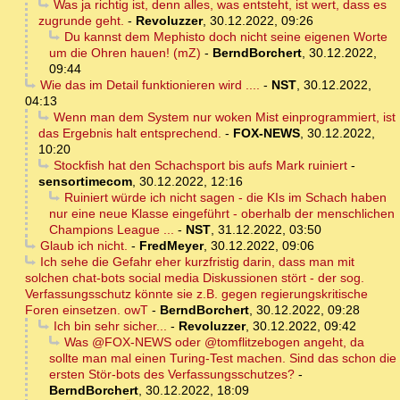
Was ja richtig ist, denn alles, was entsteht, ist wert, dass es
zugrunde geht.
-
Revoluzzer
,
30.12.2022, 09:26
Du kannst dem Mephisto doch nicht seine eigenen Worte
um die Ohren hauen! (mZ)
-
BerndBorchert
,
30.12.2022,
09:44
Wie das im Detail funktionieren wird ....
-
NST
,
30.12.2022,
04:13
Wenn man dem System nur woken Mist einprogrammiert, ist
das Ergebnis halt entsprechend.
-
FOX-NEWS
,
30.12.2022,
10:20
Stockfish hat den Schachsport bis aufs Mark ruiniert
-
sensortimecom
,
30.12.2022, 12:16
Ruiniert würde ich nicht sagen - die KIs im Schach haben
nur eine neue Klasse eingeführt - oberhalb der menschlichen
Champions League ...
-
NST
,
31.12.2022, 03:50
Glaub ich nicht.
-
FredMeyer
,
30.12.2022, 09:06
Ich sehe die Gefahr eher kurzfristig darin, dass man mit
solchen chat-bots social media Diskussionen stört - der sog.
Verfassungsschutz könnte sie z.B. gegen regierungskritische
Foren einsetzen. owT
-
BerndBorchert
,
30.12.2022, 09:28
Ich bin sehr sicher...
-
Revoluzzer
,
30.12.2022, 09:42
Was @FOX-NEWS oder @tomflitzebogen angeht, da
sollte man mal einen Turing-Test machen. Sind das schon die
ersten Stör-bots des Verfassungsschutzes?
-
BerndBorchert
,
30.12.2022, 18:09