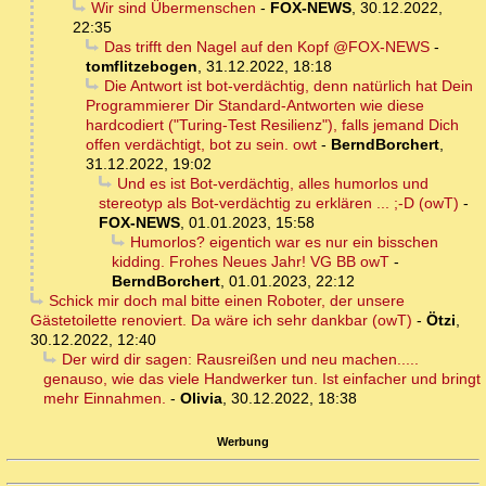
Wir sind Übermenschen
-
FOX-NEWS
,
30.12.2022,
22:35
Das trifft den Nagel auf den Kopf @FOX-NEWS
-
tomflitzebogen
,
31.12.2022, 18:18
Die Antwort ist bot-verdächtig, denn natürlich hat Dein
Programmierer Dir Standard-Antworten wie diese
hardcodiert ("Turing-Test Resilienz"), falls jemand Dich
offen verdächtigt, bot zu sein. owt
-
BerndBorchert
,
31.12.2022, 19:02
Und es ist Bot-verdächtig, alles humorlos und
stereotyp als Bot-verdächtig zu erklären ... ;-D (owT)
-
FOX-NEWS
,
01.01.2023, 15:58
Humorlos? eigentich war es nur ein bisschen
kidding. Frohes Neues Jahr! VG BB owT
-
BerndBorchert
,
01.01.2023, 22:12
Schick mir doch mal bitte einen Roboter, der unsere
Gästetoilette renoviert. Da wäre ich sehr dankbar (owT)
-
Ötzi
,
30.12.2022, 12:40
Der wird dir sagen: Rausreißen und neu machen.....
genauso, wie das viele Handwerker tun. Ist einfacher und bringt
mehr Einnahmen.
-
Olivia
,
30.12.2022, 18:38
Werbung