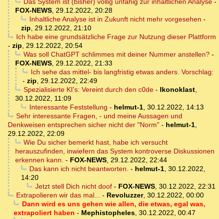
Das System ist (bisher) völlig unfähig zur inhaltlichen Analyse
-
FOX-NEWS
,
29.12.2022, 20:28
Inhaltliche Analyse ist in Zukunft nicht mehr vorgesehen
-
zip
,
29.12.2022, 21:10
Ich habe eine grundsätzliche Frage zur Nutzung dieser Plattform
-
zip
,
29.12.2022, 20:54
Was soll ChatGPT schlimmes mit deiner Nummer anstellen?
-
FOX-NEWS
,
29.12.2022, 21:33
Ich sehe das mittel- bis langfristig etwas anders. Vorschlag:
-
zip
,
29.12.2022, 22:49
Spezialisierte KI's: Vereint durch den c0de
-
Ikonoklast
,
30.12.2022, 11:09
Interessante Feststellung
-
helmut-1
,
30.12.2022, 14:13
Sehr interessante Fragen, - und meine Aussagen und
Denkweisen entsprechen sicher nicht der "Norm"
-
helmut-1
,
29.12.2022, 22:09
Wie Du sicher bemerkt hast, habe ich versucht
herauszufinden, inwiefern das System kontroverse Diskussionen
erkennen kann.
-
FOX-NEWS
,
29.12.2022, 22:44
Das kann ich nicht beantworten.
-
helmut-1
,
30.12.2022,
14:20
Jetzt stell Dich nicht doof
-
FOX-NEWS
,
30.12.2022, 22:31
Extrapolieren wir das mal...
-
Revoluzzer
,
30.12.2022, 00:00
Dann wird es uns gehen wie allen, die etwas, egal was,
extrapoliert haben
-
Mephistopheles
,
30.12.2022, 00:47