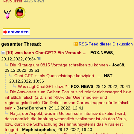
Revoluzzer
4426 Views
antworten
gesamter Thread:
RSS-Feed dieser Diskussion
[KI] was kann ChatGPT? Ein Versuch ...
-
FOX-NEWS
,
29.12.2022, 09:34
Die KI taugt um 0815 Vorträge schreiben zu können
-
Joe68
,
29.12.2022, 09:51
Chat GPT ist als Quasselstrippe konzipiert ....
-
NST
,
29.12.2022, 10:36
Was sagt ChatGPT dazu?
-
FOX-NEWS
,
29.12.2022, 20:41
Die Antworten zum Gelben Forum sind relativ nichtssagend bzw.
inhaltlich falsch (z.B. sind >90% der User medien- und
regierungskritisch). Die Definition von Coronaleugner dürfte falsch
sein
-
BerndBorchert
,
29.12.2022, 12:41
Na ja, der Aspekt, was im Gelben sehr intensiv diskutiert wird,
dass nämlich die Impfung wesentlich schlimmer ist als das Virus,
bzw. durch die Schwächung des Immunsystems das Virus erst
triggert
-
Mephistopheles
,
29.12.2022, 16:40