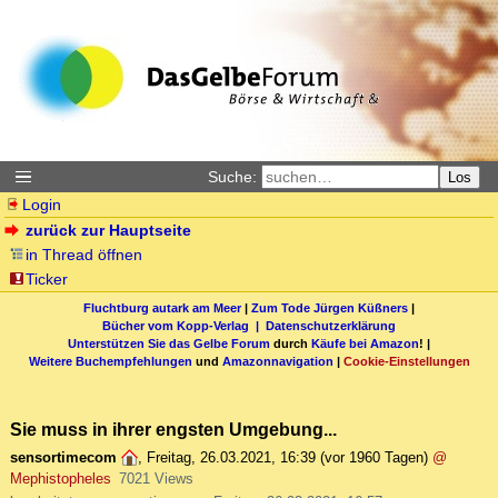
Suche:
Los
Login
zurück zur Hauptseite
in Thread öffnen
Ticker
Fluchtburg autark am Meer
|
Zum Tode Jürgen Küßners
|
Bücher vom Kopp-Verlag |
Datenschutzerklärung
Unterstützen Sie das Gelbe Forum
durch
Käufe bei Amazon
! |
Weitere Buchempfehlungen
und
Amazonnavigation
|
Cookie-Einstellungen
Sie muss in ihrer engsten Umgebung...
sensortimecom
,
Freitag, 26.03.2021, 16:39
(vor 1960 Tagen)
@
Mephistopheles
7021 Views