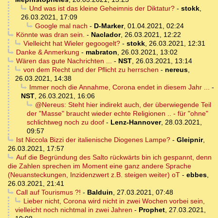
Und was ist das kleine Geheimnis der Diktatur?
-
stokk
,
26.03.2021, 17:09
Google mal nach
-
D-Marker
,
01.04.2021, 02:24
Könnte was dran sein.
-
Naclador
,
26.03.2021, 12:22
Vielleicht hat Wieler gegoogelt?
-
stokk
,
26.03.2021, 12:31
Danke & Anmerkung
-
mabraton
,
26.03.2021, 13:02
Wären das gute Nachrichten ...
-
NST
,
26.03.2021, 13:14
von dem Recht und der Pflicht zu herrschen
-
nereus
,
26.03.2021, 14:38
Immer noch die Annahme, Corona endet in diesem Jahr ...
-
NST
,
26.03.2021, 16:06
@Nereus: Steht hier indirekt auch, der überwiegende Teil
der "Masse" braucht wieder echte Religionen .. - für "ohne"
schlichtweg noch zu doof
-
Lenz-Hannover
,
28.03.2021,
09:57
Ist Niccola Bizzi der italienische Diogenes Lampe?
-
Gleipnir
,
26.03.2021, 17:57
Auf die Begründung des Salto rückwärts bin ich gespannt, denn
die Zahlen sprechen im Moment eine ganz andere Sprache
(Neuansteckungen, Inzidenzwert z.B. steigen weiter) oT
-
ebbes
,
26.03.2021, 21:41
Call auf Tourismus ?!
-
Balduin
,
27.03.2021, 07:48
Lieber nicht, Corona wird nicht in zwei Wochen vorbei sein,
vielleicht noch nichtmal in zwei Jahren
-
Prophet
,
27.03.2021,