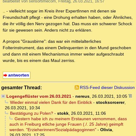
bearbeitet von sensortimecom, Freitag, 26.03.2021, 16:57
.. - vielleicht sogar im Kreis ihrer ExpertInnen mit denen sie
Freundschaft pflegt - eine Drohung erhalten haben, oder Ähnliches,
die ihr völlig den Nerv gezogen hat. Das muss ein schwerer Schock
für sie gewesen sein. Anders nicht zu erklären.
A propos "Grausbirne": das war ein mittelalterliches
Folterinstrument, das einem Delinquenten in den Mund geschoben
und dann mit einem Mechanismus immer weiter aufgeschraubt
wurde, bis es einem das Maul zerriss.
antworten
gesamter Thread:
RSS-Feed dieser Diskussion
Logengeflüster vom 26.03.2021
-
nereus
,
26.03.2021, 10:05
Wieder einmal vielen Dank für den Einblick
-
stocksorcerer
,
26.03.2021, 10:34
Bestätigung zu Polen?
-
stokk
,
26.03.2021, 11:06
Gestern habe ich zu meinem Erstaunen vernommen, dass
auch in Freiburg etliche junge Frauen (./. 25 Jahre) geimpft
werden. "Erzieherinnen/Sozialpädagoginnen"
-
Olivia
,
26.03.2021, 17:25