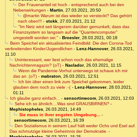
Der Frauenanteil ist hoch - entsprechend auch bei den
Nebenwirkungen
-
Martin
,
27.03.2021, 20:50
@martin Warum ist das wieder so versteckt? Das gehört
nach oben!!!
-
stokk
,
27.03.2021, 21:12
"Im Netz wird seit längerem darüber gemunkelt, dass das
Finanzsystem so langsam auf die "Quantencomputer"
umgestellt worden sei."
-
Broesler
,
28.03.2021, 00:18
Beim Speichel ein aktualisiertes Feindbild: Die den Corona-Tod
verbreitenden Kinder/Jugendlichen
-
Lenz-Hannover
,
26.03.2021,
11:10
Uninteressant, wer liest schon noch das ehemalige
Nachrichtenmagazin? (oT)
-
Naclador
,
26.03.2021, 11:15
Wenn die Pandemie-Vorhut unterwegs ist schaue ich mir
das an. (oT)
-
mabraton
,
26.03.2021, 12:51
Ich bin über einen link zum Speichel gekommen, leider
glauben dem noch zu viele :-(
-
Lenz-Hannover
,
28.03.2021,
01:11
Ich glaube ganz einfach...
-
sensortimecom
,
26.03.2021, 12:03
Sehe ich so ähnlich....Was sind GRAUSBIRNEN?
-
Mephistopheles
,
26.03.2021, 14:49
Sie muss in ihrer engsten Umgebung...
-
sensortimecom
,
26.03.2021, 16:39
Den Sozialismus in seinem Lauf hält weder Ochs und Esel auf.
Das schmutzige kleine Geheimnis der Demokratie.
-
Mephistopheles
,
26.03.2021, 15:25