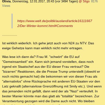
Olivia
,
Donnerstag, 12.01.2017, 20:43
(vor 3494 Tagen)
@ Sligo
8176
Views
https://www.welt.de/politik/ausland/article16111667
2/Der-Winter-kommt.html#Comments
................
Ist wirklich widerlich. Ich gehe jetzt auch von N24 zu NTV. Das
ewige Gehetze kann man wirklich nicht mehr ertragen.
Was lese ich dann da? Frau M. "schwört" die EU auf
"Gemeinsamkeit" ein. Kann sich jemand vorstellen, dass noch
irgend ein Staatschef aus der EU dieser Frau vertraut? Die
"bizarren" Reaktionen, die die Presse Trump unterstellt (obwohl er
noch nichts gemacht hat) die bekommen wir von dieser Frau als
"alternativlos" ohne Rücksprache mit anderen EU-Staaten vor den
Latz geknallt (alternaivlose Grenzöffnung mit Smily etc.). Und wenn
das jemanden nicht gefällt, dann wird der als "Nazi" verteufelt. In
bester Manier könnte man das glatt als "totalitär" bezeichnen. Zur
Verantwortung gezogen wird die Dame auch nicht. Wo bleiben