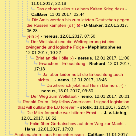
11.01.2017, 22:18
Das gehoert alles zu einem Kalten Krieg dazu
-
CalBaer
,
11.01.2017, 22:44
Die Amis werden bis zum letzten Deutschen gegen
die Russen kämpfen (oT)
-
D-Marker
,
12.01.2017,
06:28
jein ;-)
-
nereus
,
12.01.2017, 07:50
Der Weltstaat und die Weltregierung ist eine
zwingende und logische Folge
-
Mephistopheles
,
12.01.2017, 10:22
Brief an die Hölle ;-)
-
nereus
,
12.01.2017, 11:06
Erwachen - Erleuchtung
-
Richard
,
12.01.2017,
17:18
Ja, aber leider nutzt die Erleuchtung auch
nichts....
-
nemo
,
12.01.2017, 18:46
Da zitiere ich jetzt mal Herrn Bannon. ;-)
-
nereus
,
13.01.2017, 09:30
Der Weg zum Weltstaat
-
nemo
,
12.01.2017, 20:01
Ronald Drum: "My fellow Americans. I signed legislation
that will outlaw the EU forever"
-
stokk
,
11.01.2017, 22:54
Die Mikrofonprobe war bitterer Ernst...
-
J. v. Liebig
,
12.01.2017, 16:52
Falin über Gorbatschow auf dem Weg zur Macht
-
Hans
,
12.01.2017, 17:03
Angtsmacherei aus Eigeninteressen
-
CalBaer
,
11.01.2017,