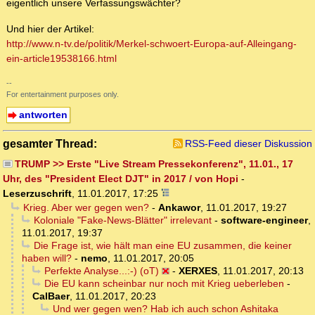
eigentlich unsere Verfassungswächter?
Und hier der Artikel:
http://www.n-tv.de/politik/Merkel-schwoert-Europa-auf-Alleingang-
ein-article19538166.html
--
For entertainment purposes only.
antworten
gesamter Thread:
RSS-Feed dieser Diskussion
TRUMP >> Erste "Live Stream Pressekonferenz", 11.01., 17
Uhr, des "President Elect DJT" in 2017 / von Hopi
-
Leserzuschrift
,
11.01.2017, 17:25
Krieg. Aber wer gegen wen?
-
Ankawor
,
11.01.2017, 19:27
Koloniale "Fake-News-Blätter" irrelevant
-
software-engineer
,
11.01.2017, 19:37
Die Frage ist, wie hält man eine EU zusammen, die keiner
haben will?
-
nemo
,
11.01.2017, 20:05
Perfekte Analyse...:-) (oT)
-
XERXES
,
11.01.2017, 20:13
Die EU kann scheinbar nur noch mit Krieg ueberleben
-
CalBaer
,
11.01.2017, 20:23
Und wer gegen wen? Hab ich auch schon Ashitaka