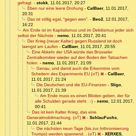
gefragt.
-
stokk
,
11.01.2017, 20:27
Eben nur eine leere Drohung
-
CalBaer
,
11.01.2017,
20:31
Das ist völlig egal, "gegen wen".
-
Beo2
,
12.01.2017,
16:22
Am Ende ist im Kapitalismus und im Debitismus jeder sich
selbst der Nächste
-
nemo
,
11.01.2017, 20:41
Der Krieg (neuer Kalter) gegen Russland ist doch
laengst am Laufen
-
CalBaer
,
11.01.2017, 20:55
Eine Abkehr der USA würde das Brüsseler
Zentralkomitee wieder auf den Boden der Tatsachen
holen.
-
nemo
,
11.01.2017, 21:09
Genau, und damit auch die Erkenntnis vom
Scheitern des Experiments EU (oT)
-
CalBaer
,
11.01.2017, 21:24
Die Deutschen und die EU-Finanzen
-
Sligo
,
11.01.2017, 21:39
Am Ende muss es einen Blöden geben, der für
alle Schulden gerade steht. :-)
-
nemo
,
12.01.2017,
00:41
Das ist kein Kalter Krieg, das eine
Generalmobilmachung. (oT)
-
SchlauFuchs
,
11.01.2017, 21:44
Die nächsten neun Tage (bis zur Inthronisierung
Trumps) werden spannend... (oT)
-
XERXES
,