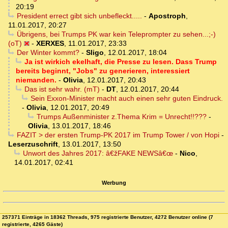
20:19
President errect gibt sich unbefleckt.....
-
Apostroph
,
11.01.2017, 20:27
Übrigens, bei Trumps PK war kein Teleprompter zu sehen...;-)
(oT)
-
XERXES
,
11.01.2017, 23:33
Der Winter kommt?
-
Sligo
,
12.01.2017, 18:04
Ja ist wirkich ekelhaft, die Presse zu lesen. Dass Trump
bereits beginnt, "Jobs" zu generieren, interessiert
niemanden.
-
Olivia
,
12.01.2017, 20:43
Das ist sehr wahr. (mT)
-
DT
,
12.01.2017, 20:44
Sein Exxon-Minister macht auch einen sehr guten Eindruck.
-
Olivia
,
12.01.2017, 20:49
Trumps Außenminister z.Thema Krim = Unrecht!!???
-
Olivia
,
13.01.2017, 18:46
FAZIT > der ersten Trump-PK 2017 im Trump Tower / von Hopi
-
Leserzuschrift
,
13.01.2017, 13:50
Unwort des Jahres 2017: â€žFAKE NEWSâ€œ
-
Nico
,
14.01.2017, 02:41
Werbung
257371 Einträge in 18362 Threads, 975 registrierte Benutzer, 4272 Benutzer online (7
registrierte, 4265 Gäste)