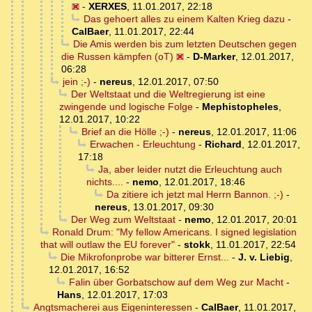
-
XERXES
,
11.01.2017, 22:18
Das gehoert alles zu einem Kalten Krieg dazu
-
CalBaer
,
11.01.2017, 22:44
Die Amis werden bis zum letzten Deutschen gegen
die Russen kämpfen (oT)
-
D-Marker
,
12.01.2017,
06:28
jein ;-)
-
nereus
,
12.01.2017, 07:50
Der Weltstaat und die Weltregierung ist eine
zwingende und logische Folge
-
Mephistopheles
,
12.01.2017, 10:22
Brief an die Hölle ;-)
-
nereus
,
12.01.2017, 11:06
Erwachen - Erleuchtung
-
Richard
,
12.01.2017,
17:18
Ja, aber leider nutzt die Erleuchtung auch
nichts....
-
nemo
,
12.01.2017, 18:46
Da zitiere ich jetzt mal Herrn Bannon. ;-)
-
nereus
,
13.01.2017, 09:30
Der Weg zum Weltstaat
-
nemo
,
12.01.2017, 20:01
Ronald Drum: "My fellow Americans. I signed legislation
that will outlaw the EU forever"
-
stokk
,
11.01.2017, 22:54
Die Mikrofonprobe war bitterer Ernst...
-
J. v. Liebig
,
12.01.2017, 16:52
Falin über Gorbatschow auf dem Weg zur Macht
-
Hans
,
12.01.2017, 17:03
Angtsmacherei aus Eigeninteressen
-
CalBaer
,
11.01.2017,