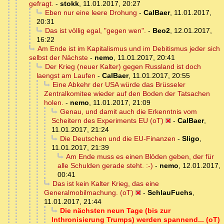
gefragt.
-
stokk
,
11.01.2017, 20:27
Eben nur eine leere Drohung
-
CalBaer
,
11.01.2017,
20:31
Das ist völlig egal, "gegen wen".
-
Beo2
,
12.01.2017,
16:22
Am Ende ist im Kapitalismus und im Debitismus jeder sich
selbst der Nächste
-
nemo
,
11.01.2017, 20:41
Der Krieg (neuer Kalter) gegen Russland ist doch
laengst am Laufen
-
CalBaer
,
11.01.2017, 20:55
Eine Abkehr der USA würde das Brüsseler
Zentralkomitee wieder auf den Boden der Tatsachen
holen.
-
nemo
,
11.01.2017, 21:09
Genau, und damit auch die Erkenntnis vom
Scheitern des Experiments EU (oT)
-
CalBaer
,
11.01.2017, 21:24
Die Deutschen und die EU-Finanzen
-
Sligo
,
11.01.2017, 21:39
Am Ende muss es einen Blöden geben, der für
alle Schulden gerade steht. :-)
-
nemo
,
12.01.2017,
00:41
Das ist kein Kalter Krieg, das eine
Generalmobilmachung. (oT)
-
SchlauFuchs
,
11.01.2017, 21:44
Die nächsten neun Tage (bis zur
Inthronisierung Trumps) werden spannend... (oT)