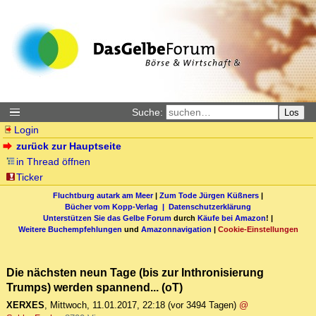
Suche:
Los
Login
zurück zur Hauptseite
in Thread öffnen
Ticker
Fluchtburg autark am Meer
|
Zum Tode Jürgen Küßners
|
Bücher vom Kopp-Verlag |
Datenschutzerklärung
Unterstützen Sie das Gelbe Forum
durch
Käufe bei Amazon
! |
Weitere Buchempfehlungen
und
Amazonnavigation
|
Cookie-Einstellungen
Die nächsten neun Tage (bis zur Inthronisierung
Trumps) werden spannend... (oT)
XERXES
,
Mittwoch, 11.01.2017, 22:18
(vor 3494 Tagen)
@