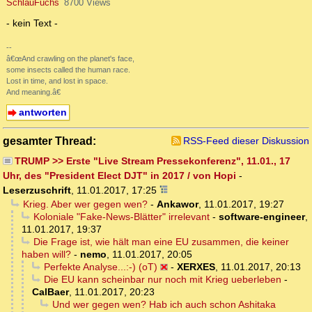
SchlauFuchs
8700 Views
- kein Text -
--
â€œAnd crawling on the planet's face,
some insects called the human race.
Lost in time, and lost in space.
And meaning.â€
antworten
gesamter Thread:
RSS-Feed dieser Diskussion
TRUMP >> Erste "Live Stream Pressekonferenz", 11.01., 17
Uhr, des "President Elect DJT" in 2017 / von Hopi
-
Leserzuschrift
,
11.01.2017, 17:25
Krieg. Aber wer gegen wen?
-
Ankawor
,
11.01.2017, 19:27
Koloniale "Fake-News-Blätter" irrelevant
-
software-engineer
,
11.01.2017, 19:37
Die Frage ist, wie hält man eine EU zusammen, die keiner
haben will?
-
nemo
,
11.01.2017, 20:05
Perfekte Analyse...:-) (oT)
-
XERXES
,
11.01.2017, 20:13
Die EU kann scheinbar nur noch mit Krieg ueberleben
-
CalBaer
,
11.01.2017, 20:23
Und wer gegen wen? Hab ich auch schon Ashitaka