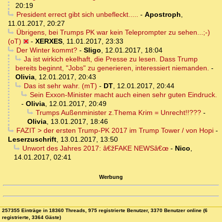
20:19
President errect gibt sich unbefleckt.....
-
Apostroph
,
11.01.2017, 20:27
Übrigens, bei Trumps PK war kein Teleprompter zu sehen...;-)
(oT)
-
XERXES
,
11.01.2017, 23:33
Der Winter kommt?
-
Sligo
,
12.01.2017, 18:04
Ja ist wirkich ekelhaft, die Presse zu lesen. Dass Trump
bereits beginnt, "Jobs" zu generieren, interessiert niemanden.
-
Olivia
,
12.01.2017, 20:43
Das ist sehr wahr. (mT)
-
DT
,
12.01.2017, 20:44
Sein Exxon-Minister macht auch einen sehr guten Eindruck.
-
Olivia
,
12.01.2017, 20:49
Trumps Außenminister z.Thema Krim = Unrecht!!???
-
Olivia
,
13.01.2017, 18:46
FAZIT > der ersten Trump-PK 2017 im Trump Tower / von Hopi
-
Leserzuschrift
,
13.01.2017, 13:50
Unwort des Jahres 2017: â€žFAKE NEWSâ€œ
-
Nico
,
14.01.2017, 02:41
Werbung
257355 Einträge in 18360 Threads, 975 registrierte Benutzer, 3370 Benutzer online (6
registrierte, 3364 Gäste)