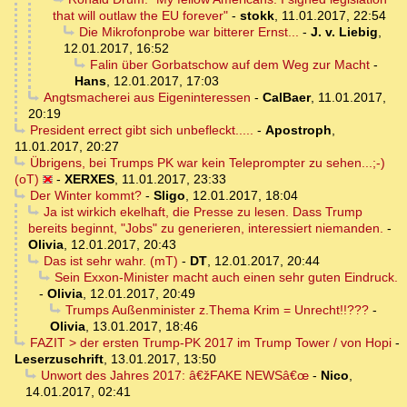
that will outlaw the EU forever"
-
stokk
,
11.01.2017, 22:54
Die Mikrofonprobe war bitterer Ernst...
-
J. v. Liebig
,
12.01.2017, 16:52
Falin über Gorbatschow auf dem Weg zur Macht
-
Hans
,
12.01.2017, 17:03
Angtsmacherei aus Eigeninteressen
-
CalBaer
,
11.01.2017,
20:19
President errect gibt sich unbefleckt.....
-
Apostroph
,
11.01.2017, 20:27
Übrigens, bei Trumps PK war kein Teleprompter zu sehen...;-)
(oT)
-
XERXES
,
11.01.2017, 23:33
Der Winter kommt?
-
Sligo
,
12.01.2017, 18:04
Ja ist wirkich ekelhaft, die Presse zu lesen. Dass Trump
bereits beginnt, "Jobs" zu generieren, interessiert niemanden.
-
Olivia
,
12.01.2017, 20:43
Das ist sehr wahr. (mT)
-
DT
,
12.01.2017, 20:44
Sein Exxon-Minister macht auch einen sehr guten Eindruck.
-
Olivia
,
12.01.2017, 20:49
Trumps Außenminister z.Thema Krim = Unrecht!!???
-
Olivia
,
13.01.2017, 18:46
FAZIT > der ersten Trump-PK 2017 im Trump Tower / von Hopi
-
Leserzuschrift
,
13.01.2017, 13:50
Unwort des Jahres 2017: â€žFAKE NEWSâ€œ
-
Nico
,
14.01.2017, 02:41