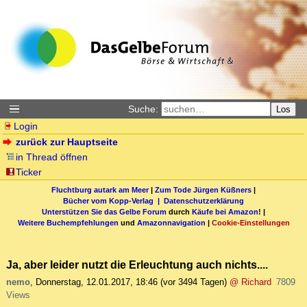
Suche:
Los
Login
zurück zur Hauptseite
in Thread öffnen
Ticker
Fluchtburg autark am Meer
|
Zum Tode Jürgen Küßners
|
Bücher vom Kopp-Verlag |
Datenschutzerklärung
Unterstützen Sie das Gelbe Forum
durch
Käufe bei Amazon
! |
Weitere Buchempfehlungen
und
Amazonnavigation
|
Cookie-Einstellungen
Ja, aber leider nutzt die Erleuchtung auch nichts....
nemo
,
Donnerstag, 12.01.2017, 18:46
(vor 3494 Tagen)
@ Richard
7809
Views