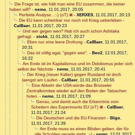
Die Frage ist, wie hält man eine EU zusammen, die keiner
haben will?
-
nemo
,
11.01.2017, 20:05
Perfekte Analyse...:-) (oT)
-
XERXES
,
11.01.2017, 20:13
Die EU kann scheinbar nur noch mit Krieg ueberleben
-
CalBaer
,
11.01.2017, 20:23
Und wer gegen wen? Hab ich auch schon Ashitaka
gefragt.
-
stokk
,
11.01.2017, 20:27
Eben nur eine leere Drohung
-
CalBaer
,
11.01.2017,
20:31
Das ist völlig egal, "gegen wen".
-
Beo2
,
12.01.2017,
16:22
Am Ende ist im Kapitalismus und im Debitismus jeder sich
selbst der Nächste
-
nemo
,
11.01.2017, 20:41
Der Krieg (neuer Kalter) gegen Russland ist doch
laengst am Laufen
-
CalBaer
,
11.01.2017, 20:55
Eine Abkehr der USA würde das Brüsseler
Zentralkomitee wieder auf den Boden der Tatsachen
holen.
-
nemo
,
11.01.2017, 21:09
Genau, und damit auch die Erkenntnis vom
Scheitern des Experiments EU (oT)
-
CalBaer
,
11.01.2017, 21:24
Die Deutschen und die EU-Finanzen
-
Sligo
,
11.01.2017, 21:39
Am Ende muss es einen Blöden geben, der für
alle Schulden gerade steht. :-)
-
nemo
,
12.01.2017,