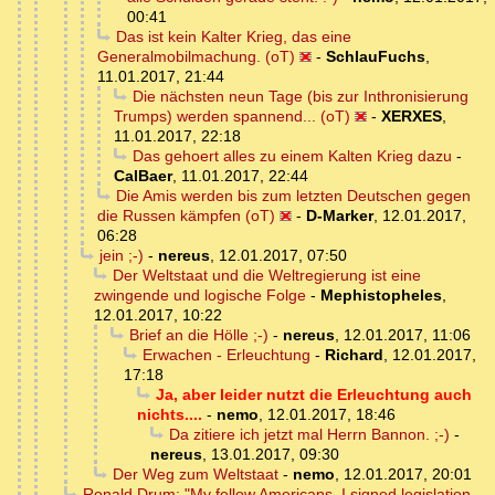
00:41
Das ist kein Kalter Krieg, das eine
Generalmobilmachung. (oT)
-
SchlauFuchs
,
11.01.2017, 21:44
Die nächsten neun Tage (bis zur Inthronisierung
Trumps) werden spannend... (oT)
-
XERXES
,
11.01.2017, 22:18
Das gehoert alles zu einem Kalten Krieg dazu
-
CalBaer
,
11.01.2017, 22:44
Die Amis werden bis zum letzten Deutschen gegen
die Russen kämpfen (oT)
-
D-Marker
,
12.01.2017,
06:28
jein ;-)
-
nereus
,
12.01.2017, 07:50
Der Weltstaat und die Weltregierung ist eine
zwingende und logische Folge
-
Mephistopheles
,
12.01.2017, 10:22
Brief an die Hölle ;-)
-
nereus
,
12.01.2017, 11:06
Erwachen - Erleuchtung
-
Richard
,
12.01.2017,
17:18
Ja, aber leider nutzt die Erleuchtung auch
nichts....
-
nemo
,
12.01.2017, 18:46
Da zitiere ich jetzt mal Herrn Bannon. ;-)
-
nereus
,
13.01.2017, 09:30
Der Weg zum Weltstaat
-
nemo
,
12.01.2017, 20:01
Ronald Drum: "My fellow Americans. I signed legislation