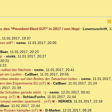
, des "President Elect DJT" in 2017 / von Hopi
-
Leserzuschrift
,
1
,
11.01.2017, 19:37
en will?
-
nemo
,
11.01.2017, 20:05
lBaer
,
11.01.2017, 20:23
t.
-
stokk
,
11.01.2017, 20:27
 20:31
6:22
h selbst der Nächste
-
nemo
,
11.01.2017, 20:41
ngst am Laufen
-
CalBaer
,
11.01.2017, 20:55
mitee wieder auf den Boden der Tatsachen holen.
-
nemo
,
11.01.2017,
tern des Experiments EU (oT)
-
CalBaer
,
11.01.2017, 21:24
1.2017, 21:39
le Schulden gerade steht. :-)
-
nemo
,
12.01.2017, 00:41
hung. (oT)
-
SchlauFuchs
,
11.01.2017, 21:44
Trumps) werden spannend... (oT)
-
XERXES
,
11.01.2017, 22:18
lBaer
,
11.01.2017, 22:44
die Russen kämpfen (oT)
-
D-Marker
,
12.01.2017, 06:28