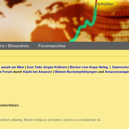
ts / Börsenlinks
Forumsarchive
 autark am Meer
|
Zum Tode Jürgen Küßners
|
Bücher vom Kopp-Verlag |
Datenschut
be Forum
durch
Käufe bei Amazon
! |
Weitere Buchempfehlungen
und
Amazonnavigat
ueberleben.
nfach unfaehig, Bitcoin richtig zu verstehen, weil es so revolutionaer ist.