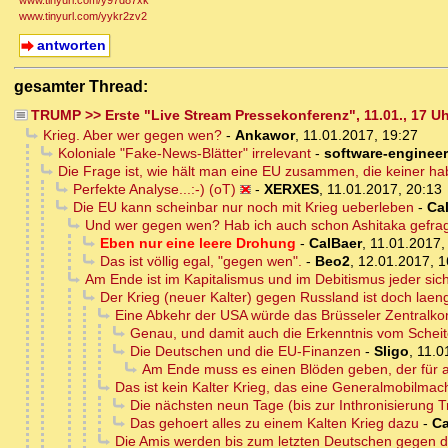
www.tinyurl.com/y97d87xk
www.tinyurl.com/yykr2zv2
antworten
gesamter Thread:
TRUMP >> Erste "Live Stream Pressekonferenz", 11.01., 17 Uhr
Krieg. Aber wer gegen wen?
-
Ankawor
,
11.01.2017, 19:27
Koloniale "Fake-News-Blätter" irrelevant
-
software-engineer
Die Frage ist, wie hält man eine EU zusammen, die keiner hab
Perfekte Analyse...:-) (oT)
-
XERXES
,
11.01.2017, 20:13
Die EU kann scheinbar nur noch mit Krieg ueberleben
-
Ca
Und wer gegen wen? Hab ich auch schon Ashitaka gefrag
Eben nur eine leere Drohung
-
CalBaer
,
11.01.2017,
Das ist völlig egal, "gegen wen".
-
Beo2
,
12.01.2017, 1
Am Ende ist im Kapitalismus und im Debitismus jeder sic
Der Krieg (neuer Kalter) gegen Russland ist doch lae
Eine Abkehr der USA würde das Brüsseler Zentralko
Genau, und damit auch die Erkenntnis vom Schei
Die Deutschen und die EU-Finanzen
-
Sligo
,
11.0
Am Ende muss es einen Blöden geben, der für al
Das ist kein Kalter Krieg, das eine Generalmobilmac
Die nächsten neun Tage (bis zur Inthronisierung 
Das gehoert alles zu einem Kalten Krieg dazu
-
Ca
Die Amis werden bis zum letzten Deutschen gegen 