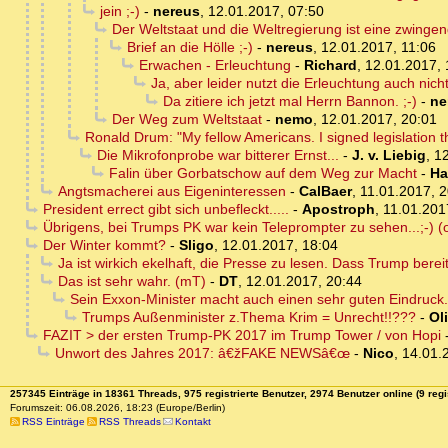
jein ;-)
-
nereus
,
12.01.2017, 07:50
Der Weltstaat und die Weltregierung ist eine zwinge
Brief an die Hölle ;-)
-
nereus
,
12.01.2017, 11:06
Erwachen - Erleuchtung
-
Richard
,
12.01.2017, 
Ja, aber leider nutzt die Erleuchtung auch nichts
Da zitiere ich jetzt mal Herrn Bannon. ;-)
-
ne
Der Weg zum Weltstaat
-
nemo
,
12.01.2017, 20:01
Ronald Drum: "My fellow Americans. I signed legislation th
Die Mikrofonprobe war bitterer Ernst...
-
J. v. Liebig
,
12
Falin über Gorbatschow auf dem Weg zur Macht
-
Ha
Angtsmacherei aus Eigeninteressen
-
CalBaer
,
11.01.2017, 2
President errect gibt sich unbefleckt.....
-
Apostroph
,
11.01.201
Übrigens, bei Trumps PK war kein Teleprompter zu sehen...;-) (
Der Winter kommt?
-
Sligo
,
12.01.2017, 18:04
Ja ist wirkich ekelhaft, die Presse zu lesen. Dass Trump berei
Das ist sehr wahr. (mT)
-
DT
,
12.01.2017, 20:44
Sein Exxon-Minister macht auch einen sehr guten Eindruck.
Trumps Außenminister z.Thema Krim = Unrecht!!???
-
Ol
FAZIT > der ersten Trump-PK 2017 im Trump Tower / von Hopi
Unwort des Jahres 2017: â€žFAKE NEWSâ€œ
-
Nico
,
14.01.
257345 Einträge in 18361 Threads, 975 registrierte Benutzer, 2974 Benutzer online (9 regi
Forumszeit: 06.08.2026, 18:23 (Europe/Berlin)
RSS Einträge
RSS Threads
Kontakt