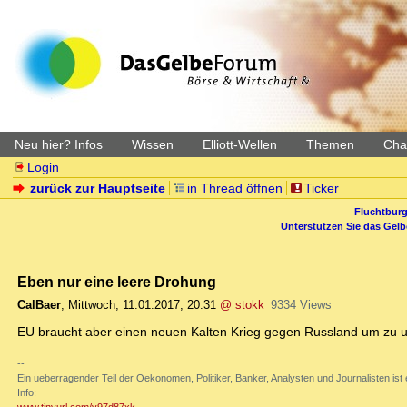
Neu hier? Infos
Wissen
Elliott-Wellen
Themen
Char
Login
zurück zur Hauptseite
in Thread öffnen
Ticker
Fluchtburg
Unterstützen Sie das Gel
Eben nur eine leere Drohung
CalBaer
,
Mittwoch, 11.01.2017, 20:31
@ stokk
9334 Views
EU braucht aber einen neuen Kalten Krieg gegen Russland um zu 
--
Ein ueberragender Teil der Oekonomen, Politiker, Banker, Analysten und Journalisten ist ei
Info: