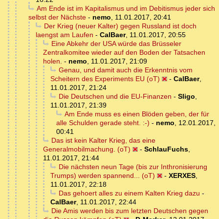
Am Ende ist im Kapitalismus und im Debitismus jeder sich
selbst der Nächste
-
nemo
,
11.01.2017, 20:41
Der Krieg (neuer Kalter) gegen Russland ist doch
laengst am Laufen
-
CalBaer
,
11.01.2017, 20:55
Eine Abkehr der USA würde das Brüsseler
Zentralkomitee wieder auf den Boden der Tatsachen
holen.
-
nemo
,
11.01.2017, 21:09
Genau, und damit auch die Erkenntnis vom
Scheitern des Experiments EU (oT)
-
CalBaer
,
11.01.2017, 21:24
Die Deutschen und die EU-Finanzen
-
Sligo
,
11.01.2017, 21:39
Am Ende muss es einen Blöden geben, der für
alle Schulden gerade steht. :-)
-
nemo
,
12.01.2017,
00:41
Das ist kein Kalter Krieg, das eine
Generalmobilmachung. (oT)
-
SchlauFuchs
,
11.01.2017, 21:44
Die nächsten neun Tage (bis zur Inthronisierung
Trumps) werden spannend... (oT)
-
XERXES
,
11.01.2017, 22:18
Das gehoert alles zu einem Kalten Krieg dazu
-
CalBaer
,
11.01.2017, 22:44
Die Amis werden bis zum letzten Deutschen gegen