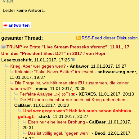
Views
Leider keine Antwort...
antworten
gesamter Thread:
RSS-Feed dieser Diskussion
TRUMP >> Erste "Live Stream Pressekonferenz", 11.01., 17
Uhr, des "President Elect DJT" in 2017 / von Hopi
-
Leserzuschrift
,
11.01.2017, 17:25
Krieg. Aber wer gegen wen?
-
Ankawor
,
11.01.2017, 19:27
Koloniale "Fake-News-Blätter" irrelevant
-
software-engineer
,
11.01.2017, 19:37
Die Frage ist, wie hält man eine EU zusammen, die keiner
haben will?
-
nemo
,
11.01.2017, 20:05
Perfekte Analyse...:-) (oT)
-
XERXES
,
11.01.2017, 20:13
Die EU kann scheinbar nur noch mit Krieg ueberleben
-
CalBaer
,
11.01.2017, 20:23
Und wer gegen wen? Hab ich auch schon Ashitaka
gefragt.
-
stokk
,
11.01.2017, 20:27
Eben nur eine leere Drohung
-
CalBaer
,
11.01.2017,
20:31
Das ist völlig egal, "gegen wen".
-
Beo2
,
12.01.2017,
16:22