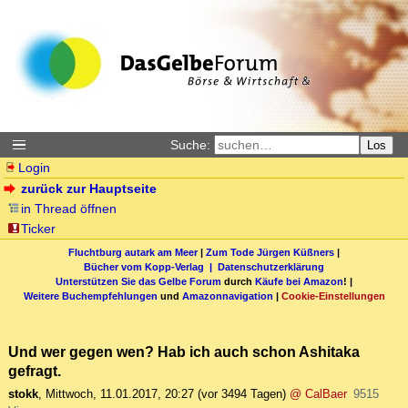
Suche:
Los
Login
zurück zur Hauptseite
in Thread öffnen
Ticker
Fluchtburg autark am Meer
|
Zum Tode Jürgen Küßners
|
Bücher vom Kopp-Verlag |
Datenschutzerklärung
Unterstützen Sie das Gelbe Forum
durch
Käufe bei Amazon
! |
Weitere Buchempfehlungen
und
Amazonnavigation
|
Cookie-Einstellungen
Und wer gegen wen? Hab ich auch schon Ashitaka
gefragt.
stokk
,
Mittwoch, 11.01.2017, 20:27
(vor 3494 Tagen)
@ CalBaer
9515