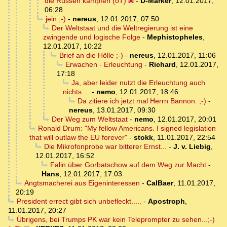
die Russen kämpfen (oT)
-
D-Marker
,
12.01.2017,
06:28
jein ;-)
-
nereus
,
12.01.2017, 07:50
Der Weltstaat und die Weltregierung ist eine
zwingende und logische Folge
-
Mephistopheles
,
12.01.2017, 10:22
Brief an die Hölle ;-)
-
nereus
,
12.01.2017, 11:06
Erwachen - Erleuchtung
-
Richard
,
12.01.2017,
17:18
Ja, aber leider nutzt die Erleuchtung auch
nichts....
-
nemo
,
12.01.2017, 18:46
Da zitiere ich jetzt mal Herrn Bannon. ;-)
-
nereus
,
13.01.2017, 09:30
Der Weg zum Weltstaat
-
nemo
,
12.01.2017, 20:01
Ronald Drum: "My fellow Americans. I signed legislation
that will outlaw the EU forever"
-
stokk
,
11.01.2017, 22:54
Die Mikrofonprobe war bitterer Ernst...
-
J. v. Liebig
,
12.01.2017, 16:52
Falin über Gorbatschow auf dem Weg zur Macht
-
Hans
,
12.01.2017, 17:03
Angtsmacherei aus Eigeninteressen
-
CalBaer
,
11.01.2017,
20:19
President errect gibt sich unbefleckt.....
-
Apostroph
,
11.01.2017, 20:27
Übrigens, bei Trumps PK war kein Teleprompter zu sehen...;-)