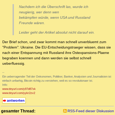
Nachdem ich die Überschrift las, wurde ich
neugierig, wer denn wen
bekämpfen würde, wenn USA und Russland
Freunde wären.
Leider geht der Artikel absolut nicht darauf ein.
Der Brief schon, und zwar kommt man schnell unverbluemt zum
"Problem": Ukraine. Die EU-Entscheidungstraeger wissen, dass sie
nach einer Entspannung mit Russland ihre Ostexpansions-Plaene
begraben koennen und dann werden sie selbst schnell
ueberfluessig.
--
Ein ueberragender Teil der Oekonomen, Politiker, Banker, Analysten und Journalisten ist
einfach unfaehig, Bitcoin richtig zu verstehen, weil es so revolutionaer ist.
Info:
www.tinyurl.com/y97d87xk
www.tinyurl.com/yykr2zv2
antworten
gesamter Thread:
RSS-Feed dieser Diskussion