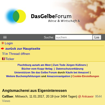
Suche:
Los
Login
zurück zur Hauptseite
in Thread öffnen
Ticker
Fluchtburg autark am Meer
|
Zum Tode Jürgen Küßners
|
Bücher vom Kopp-Verlag |
Datenschutzerklärung
Unterstützen Sie das Gelbe Forum
durch
Käufe bei Amazon
! |
Weitere Buchempfehlungen
und
Amazonnavigation
|
Cookie-Einstellungen
Angtsmacherei aus Eigeninteressen
CalBaer
,
Mittwoch, 11.01.2017, 20:19
(vor 3494 Tagen)
@ Ankawor
9544
Views