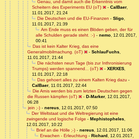
Genau, und damit auch die Erkenntnis vom
Scheitern des Experiments EU (oT)
-
CalBaer
,
11.01.2017, 21:24
Die Deutschen und die EU-Finanzen
-
Sligo
,
11.01.2017, 21:39
Am Ende muss es einen Blöden geben, der für
alle Schulden gerade steht. :-)
-
nemo
,
12.01.2017,
00:41
Das ist kein Kalter Krieg, das eine
Generalmobilmachung. (oT)
-
SchlauFuchs
,
11.01.2017, 21:44
Die nächsten neun Tage (bis zur Inthronisierung
Trumps) werden spannend... (oT)
-
XERXES
,
11.01.2017, 22:18
Das gehoert alles zu einem Kalten Krieg dazu
-
CalBaer
,
11.01.2017, 22:44
Die Amis werden bis zum letzten Deutschen gegen
die Russen kämpfen (oT)
-
D-Marker
,
12.01.2017,
06:28
jein ;-)
-
nereus
,
12.01.2017, 07:50
Der Weltstaat und die Weltregierung ist eine
zwingende und logische Folge
-
Mephistopheles
,
12.01.2017, 10:22
Brief an die Hölle ;-)
-
nereus
,
12.01.2017, 11:06
Erwachen - Erleuchtung
-
Richard
,
12.01.2017,