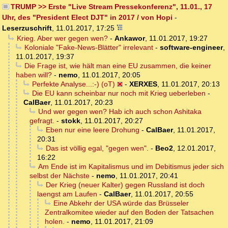
TRUMP >> Erste "Live Stream Pressekonferenz", 11.01., 17
Uhr, des "President Elect DJT" in 2017 / von Hopi
-
Leserzuschrift
,
11.01.2017, 17:25
Krieg. Aber wer gegen wen?
-
Ankawor
,
11.01.2017, 19:27
Koloniale "Fake-News-Blätter" irrelevant
-
software-engineer
,
11.01.2017, 19:37
Die Frage ist, wie hält man eine EU zusammen, die keiner
haben will?
-
nemo
,
11.01.2017, 20:05
Perfekte Analyse...:-) (oT)
-
XERXES
,
11.01.2017, 20:13
Die EU kann scheinbar nur noch mit Krieg ueberleben
-
CalBaer
,
11.01.2017, 20:23
Und wer gegen wen? Hab ich auch schon Ashitaka
gefragt.
-
stokk
,
11.01.2017, 20:27
Eben nur eine leere Drohung
-
CalBaer
,
11.01.2017,
20:31
Das ist völlig egal, "gegen wen".
-
Beo2
,
12.01.2017,
16:22
Am Ende ist im Kapitalismus und im Debitismus jeder sich
selbst der Nächste
-
nemo
,
11.01.2017, 20:41
Der Krieg (neuer Kalter) gegen Russland ist doch
laengst am Laufen
-
CalBaer
,
11.01.2017, 20:55
Eine Abkehr der USA würde das Brüsseler
Zentralkomitee wieder auf den Boden der Tatsachen
holen.
-
nemo
,
11.01.2017, 21:09