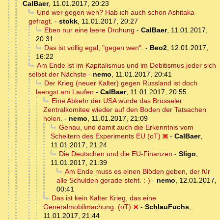
CalBaer
,
11.01.2017, 20:23
Und wer gegen wen? Hab ich auch schon Ashitaka
gefragt.
-
stokk
,
11.01.2017, 20:27
Eben nur eine leere Drohung
-
CalBaer
,
11.01.2017,
20:31
Das ist völlig egal, "gegen wen".
-
Beo2
,
12.01.2017,
16:22
Am Ende ist im Kapitalismus und im Debitismus jeder sich
selbst der Nächste
-
nemo
,
11.01.2017, 20:41
Der Krieg (neuer Kalter) gegen Russland ist doch
laengst am Laufen
-
CalBaer
,
11.01.2017, 20:55
Eine Abkehr der USA würde das Brüsseler
Zentralkomitee wieder auf den Boden der Tatsachen
holen.
-
nemo
,
11.01.2017, 21:09
Genau, und damit auch die Erkenntnis vom
Scheitern des Experiments EU (oT)
-
CalBaer
,
11.01.2017, 21:24
Die Deutschen und die EU-Finanzen
-
Sligo
,
11.01.2017, 21:39
Am Ende muss es einen Blöden geben, der für
alle Schulden gerade steht. :-)
-
nemo
,
12.01.2017,
00:41
Das ist kein Kalter Krieg, das eine
Generalmobilmachung. (oT)
-
SchlauFuchs
,
11.01.2017, 21:44