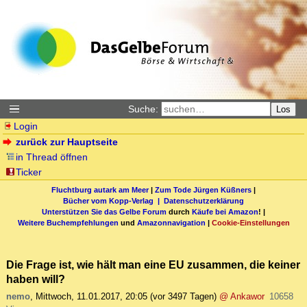
Suche:
Los
Login
zurück zur Hauptseite
in Thread öffnen
Ticker
Fluchtburg autark am Meer
|
Zum Tode Jürgen Küßners
|
Bücher vom Kopp-Verlag |
Datenschutzerklärung
Unterstützen Sie das Gelbe Forum
durch
Käufe bei Amazon
! |
Weitere Buchempfehlungen
und
Amazonnavigation
|
Cookie-Einstellungen
Die Frage ist, wie hält man eine EU zusammen, die keiner
haben will?
nemo
,
Mittwoch, 11.01.2017, 20:05
(vor 3497 Tagen)
@ Ankawor
10658