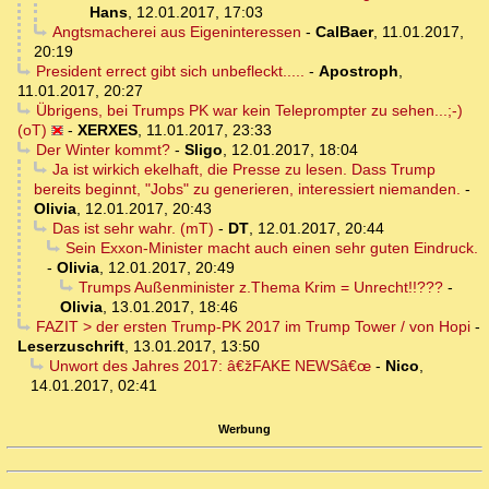
Hans
,
12.01.2017, 17:03
Angtsmacherei aus Eigeninteressen
-
CalBaer
,
11.01.2017,
20:19
President errect gibt sich unbefleckt.....
-
Apostroph
,
11.01.2017, 20:27
Übrigens, bei Trumps PK war kein Teleprompter zu sehen...;-)
(oT)
-
XERXES
,
11.01.2017, 23:33
Der Winter kommt?
-
Sligo
,
12.01.2017, 18:04
Ja ist wirkich ekelhaft, die Presse zu lesen. Dass Trump
bereits beginnt, "Jobs" zu generieren, interessiert niemanden.
-
Olivia
,
12.01.2017, 20:43
Das ist sehr wahr. (mT)
-
DT
,
12.01.2017, 20:44
Sein Exxon-Minister macht auch einen sehr guten Eindruck.
-
Olivia
,
12.01.2017, 20:49
Trumps Außenminister z.Thema Krim = Unrecht!!???
-
Olivia
,
13.01.2017, 18:46
FAZIT > der ersten Trump-PK 2017 im Trump Tower / von Hopi
-
Leserzuschrift
,
13.01.2017, 13:50
Unwort des Jahres 2017: â€žFAKE NEWSâ€œ
-
Nico
,
14.01.2017, 02:41
Werbung