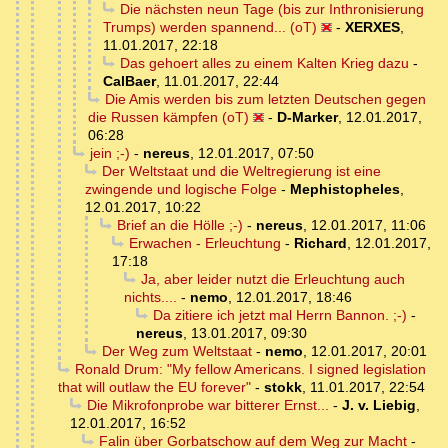
Die nächsten neun Tage (bis zur Inthronisierung
Trumps) werden spannend... (oT)
-
XERXES
,
11.01.2017, 22:18
Das gehoert alles zu einem Kalten Krieg dazu
-
CalBaer
,
11.01.2017, 22:44
Die Amis werden bis zum letzten Deutschen gegen
die Russen kämpfen (oT)
-
D-Marker
,
12.01.2017,
06:28
jein ;-)
-
nereus
,
12.01.2017, 07:50
Der Weltstaat und die Weltregierung ist eine
zwingende und logische Folge
-
Mephistopheles
,
12.01.2017, 10:22
Brief an die Hölle ;-)
-
nereus
,
12.01.2017, 11:06
Erwachen - Erleuchtung
-
Richard
,
12.01.2017,
17:18
Ja, aber leider nutzt die Erleuchtung auch
nichts....
-
nemo
,
12.01.2017, 18:46
Da zitiere ich jetzt mal Herrn Bannon. ;-)
-
nereus
,
13.01.2017, 09:30
Der Weg zum Weltstaat
-
nemo
,
12.01.2017, 20:01
Ronald Drum: "My fellow Americans. I signed legislation
that will outlaw the EU forever"
-
stokk
,
11.01.2017, 22:54
Die Mikrofonprobe war bitterer Ernst...
-
J. v. Liebig
,
12.01.2017, 16:52
Falin über Gorbatschow auf dem Weg zur Macht
-