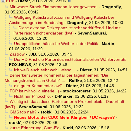
FDP
-
Dieter
,
30.05.2026, 23:06
Mir waere Strack-Zimmermann lieber gewesen.
-
Dragonfly
,
31.05.2026, 09:42
Wolfgang Kubicki auf X.com und Wolfgang Kubicki bei
Abstimmungen im Bundestag
-
Dragonfly
,
31.05.2026, 10:00
Diese extreme Diskrepanz ist sehr verblüffend. Und mit
Parteiräson nicht erklärbar. (kwt)
-
SevenSamurai
,
01.06.2026, 12:20
Unappetitliche, hässliche Weiber in der Politik
-
Martin
,
01.06.2026, 11:29
Zastrow
-
JJB
,
31.05.2026, 09:45
Die F.D.P. ist die Partei des institutionalisierten Wählerverrats
-
FOX-NEWS
,
31.05.2026, 13:48
ich weiß auch sehr wohl, wieso ...
-
Dieter
,
31.05.2026, 14:51
Bemerkenswerter Kommentar bei Tagesthemen: “Die
Meinungsfreiheit ist in Gefahr” ...
-
Reffke
,
31.05.2026, 12:42
ein guter Kommentar owT
-
Dieter
,
31.05.2026, 14:45
FDP ist mir völlig einerlei ;)
-
stocksorcerer
,
31.05.2026, 14:22
Nicht nur Pinocchio,
-
D-Marker
,
02.06.2026, 01:17
Wichtig ist, dass diese Partei unter 5 Prozent bleibt. Dauerhaft.
(kwT)
-
SevenSamurai
,
01.06.2026, 12:22
GMS fdp nah?
-
stokk'
,
01.06.2026, 22:24
Neues Motto der CDU: Mehr Klingbeil / DC wagen?
-
stokk'
,
02.06.2026, 20:46
kurze Erinnerung, Cum-Ex
-
Kurki
,
02.06.2026, 15:18