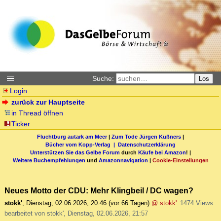
Suche:
Los
Login
zurück zur Hauptseite
in Thread öffnen
Ticker
Fluchtburg autark am Meer
|
Zum Tode Jürgen Küßners
|
Bücher vom Kopp-Verlag |
Datenschutzerklärung
Unterstützen Sie das Gelbe Forum
durch
Käufe bei Amazon
! |
Weitere Buchempfehlungen
und
Amazonnavigation
|
Cookie-Einstellungen
Neues Motto der CDU: Mehr Klingbeil / DC wagen?
stokk'
,
Dienstag, 02.06.2026, 20:46
(vor 66 Tagen)
@ stokk'
1474 Views
bearbeitet von stokk', Dienstag, 02.06.2026, 21:57