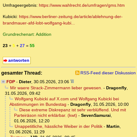
Umfrageergebnis:
https://www.wahlrecht.de/umfragen/gms.htm
Kubicki:
https://www.berliner-zeitung.de/article/ablehnung-der-
brandmauer-afd-lobt-wolfgang-kubi...
Grundrechenart: Addition
23
+
5
+
27
=
55
antworten
gesamter Thread:
RSS-Feed dieser Diskussion
FDP
-
Dieter
,
30.05.2026, 23:06
Mir waere Strack-Zimmermann lieber gewesen.
-
Dragonfly
,
31.05.2026, 09:42
Wolfgang Kubicki auf X.com und Wolfgang Kubicki bei
Abstimmungen im Bundestag
-
Dragonfly
,
31.05.2026, 10:00
Diese extreme Diskrepanz ist sehr verblüffend. Und mit
Parteiräson nicht erklärbar. (kwt)
-
SevenSamurai
,
01.06.2026, 12:20
Unappetitliche, hässliche Weiber in der Politik
-
Martin
,
01.06.2026, 11:29