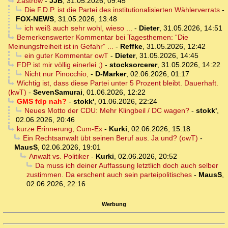
Zastrow
-
JJB
,
31.05.2026, 09:45
Die F.D.P. ist die Partei des institutionalisierten Wählerverrats
-
FOX-NEWS
,
31.05.2026, 13:48
ich weiß auch sehr wohl, wieso ...
-
Dieter
,
31.05.2026, 14:51
Bemerkenswerter Kommentar bei Tagesthemen: “Die
Meinungsfreiheit ist in Gefahr” ...
-
Reffke
,
31.05.2026, 12:42
ein guter Kommentar owT
-
Dieter
,
31.05.2026, 14:45
FDP ist mir völlig einerlei ;)
-
stocksorcerer
,
31.05.2026, 14:22
Nicht nur Pinocchio,
-
D-Marker
,
02.06.2026, 01:17
Wichtig ist, dass diese Partei unter 5 Prozent bleibt. Dauerhaft.
(kwT)
-
SevenSamurai
,
01.06.2026, 12:22
GMS fdp nah?
-
stokk'
,
01.06.2026, 22:24
Neues Motto der CDU: Mehr Klingbeil / DC wagen?
-
stokk'
,
02.06.2026, 20:46
kurze Erinnerung, Cum-Ex
-
Kurki
,
02.06.2026, 15:18
Ein Rechtsanwalt übt seinen Beruf aus. Ja und? (owT)
-
MausS
,
02.06.2026, 19:01
Anwalt vs. Politiker
-
Kurki
,
02.06.2026, 20:52
Da muss ich deiner Auffassung letztlich doch auch selber
zustimmen. Da erschent auch sein parteipolitisches
-
MausS
,
02.06.2026, 22:16
Werbung