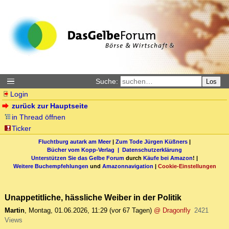
Suche:
Los
Login
zurück zur Hauptseite
in Thread öffnen
Ticker
Fluchtburg autark am Meer
|
Zum Tode Jürgen Küßners
|
Bücher vom Kopp-Verlag |
Datenschutzerklärung
Unterstützen Sie das Gelbe Forum
durch
Käufe bei Amazon
! |
Weitere Buchempfehlungen
und
Amazonnavigation
|
Cookie-Einstellungen
Unappetitliche, hässliche Weiber in der Politik
Martin
,
Montag, 01.06.2026, 11:29
(vor 67 Tagen)
@ Dragonfly
2421
Views