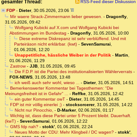
gesamter Thread:
RSS-Feed dieser Diskussion
FDP
-
Dieter
,
30.05.2026, 23:06
Mir waere Strack-Zimmermann lieber gewesen.
-
Dragonfly
,
31.05.2026, 09:42
Wolfgang Kubicki auf X.com und Wolfgang Kubicki bei
Abstimmungen im Bundestag
-
Dragonfly
,
31.05.2026, 10:00
Diese extreme Diskrepanz ist sehr verblüffend. Und mit
Parteiräson nicht erklärbar. (kwt)
-
SevenSamurai
,
01.06.2026, 12:20
Unappetitliche, hässliche Weiber in der Politik
-
Martin
,
01.06.2026, 11:29
Zastrow
-
JJB
,
31.05.2026, 09:45
Die F.D.P. ist die Partei des institutionalisierten Wählerverrats
-
FOX-NEWS
,
31.05.2026, 13:48
ich weiß auch sehr wohl, wieso ...
-
Dieter
,
31.05.2026, 14:51
Bemerkenswerter Kommentar bei Tagesthemen: “Die
Meinungsfreiheit ist in Gefahr” ...
-
Reffke
,
31.05.2026, 12:42
ein guter Kommentar owT
-
Dieter
,
31.05.2026, 14:45
FDP ist mir völlig einerlei ;)
-
stocksorcerer
,
31.05.2026, 14:22
Nicht nur Pinocchio,
-
D-Marker
,
02.06.2026, 01:17
Wichtig ist, dass diese Partei unter 5 Prozent bleibt. Dauerhaft.
(kwT)
-
SevenSamurai
,
01.06.2026, 12:22
GMS fdp nah?
-
stokk'
,
01.06.2026, 22:24
Neues Motto der CDU: Mehr Klingbeil / DC wagen?
-
stokk'
,