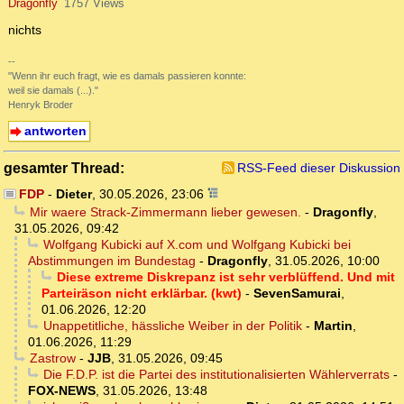
Dragonfly
1757 Views
nichts
--
"Wenn ihr euch fragt, wie es damals passieren konnte:
weil sie damals (...)."
Henryk Broder
antworten
gesamter Thread:
RSS-Feed dieser Diskussion
FDP
-
Dieter
,
30.05.2026, 23:06
Mir waere Strack-Zimmermann lieber gewesen.
-
Dragonfly
,
31.05.2026, 09:42
Wolfgang Kubicki auf X.com und Wolfgang Kubicki bei
Abstimmungen im Bundestag
-
Dragonfly
,
31.05.2026, 10:00
Diese extreme Diskrepanz ist sehr verblüffend. Und mit
Parteiräson nicht erklärbar. (kwt)
-
SevenSamurai
,
01.06.2026, 12:20
Unappetitliche, hässliche Weiber in der Politik
-
Martin
,
01.06.2026, 11:29
Zastrow
-
JJB
,
31.05.2026, 09:45
Die F.D.P. ist die Partei des institutionalisierten Wählerverrats
-
FOX-NEWS
,
31.05.2026, 13:48