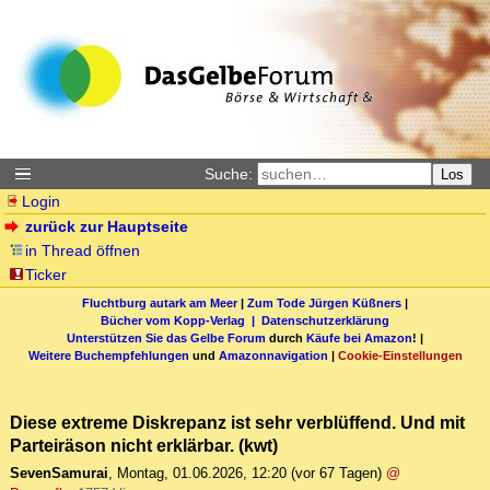
Suche:
Los
Login
zurück zur Hauptseite
in Thread öffnen
Ticker
Fluchtburg autark am Meer
|
Zum Tode Jürgen Küßners
|
Bücher vom Kopp-Verlag |
Datenschutzerklärung
Unterstützen Sie das Gelbe Forum
durch
Käufe bei Amazon
! |
Weitere Buchempfehlungen
und
Amazonnavigation
|
Cookie-Einstellungen
Diese extreme Diskrepanz ist sehr verblüffend. Und mit
Parteiräson nicht erklärbar. (kwt)
SevenSamurai
,
Montag, 01.06.2026, 12:20
(vor 67 Tagen)
@