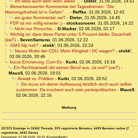
ich weiß auch sehr wohl, wieso ...
-
Dieter
,
31.05.2026, 14:51
Bemerkenswerter Kommentar bei Tagesthemen: “Die
Meinungsfreiheit ist in Gefahr” ...
-
Reffke
,
31.05.2026, 12:42
ein guter Kommentar owT
-
Dieter
,
31.05.2026, 14:45
FDP ist mir völlig einerlei ;)
-
stocksorcerer
,
31.05.2026, 14:22
Nicht nur Pinocchio,
-
D-Marker
,
02.06.2026, 01:17
Wichtig ist, dass diese Partei unter 5 Prozent bleibt. Dauerhaft.
(kwT)
-
SevenSamurai
,
01.06.2026, 12:22
GMS fdp nah?
-
stokk'
,
01.06.2026, 22:24
Neues Motto der CDU: Mehr Klingbeil / DC wagen?
-
stokk'
,
02.06.2026, 20:46
kurze Erinnerung, Cum-Ex
-
Kurki
,
02.06.2026, 15:18
Ein Rechtsanwalt übt seinen Beruf aus. Ja und? (owT)
-
MausS
,
02.06.2026, 19:01
Anwalt vs. Politiker
-
Kurki
,
02.06.2026, 20:52
Da muss ich deiner Auffassung letztlich doch auch selber
zustimmen. Da erschent auch sein parteipolitisches
-
MausS
,
02.06.2026, 22:16
Werbung
257372 Einträge in 18362 Threads, 975 registrierte Benutzer, 4439 Benutzer online (7
registrierte, 4432 Gäste)
Forumszeit: 07.08.2026, 20:31 (Europe/Berlin)