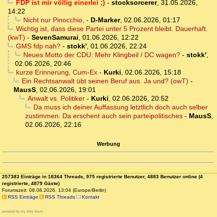
FDP ist mir völlig einerlei ;)
-
stocksorcerer
,
31.05.2026,
14:22
Nicht nur Pinocchio,
-
D-Marker
,
02.06.2026, 01:17
Wichtig ist, dass diese Partei unter 5 Prozent bleibt. Dauerhaft.
(kwT)
-
SevenSamurai
,
01.06.2026, 12:22
GMS fdp nah?
-
stokk'
,
01.06.2026, 22:24
Neues Motto der CDU: Mehr Klingbeil / DC wagen?
-
stokk'
,
02.06.2026, 20:46
kurze Erinnerung, Cum-Ex
-
Kurki
,
02.06.2026, 15:18
Ein Rechtsanwalt übt seinen Beruf aus. Ja und? (owT)
-
MausS
,
02.06.2026, 19:01
Anwalt vs. Politiker
-
Kurki
,
02.06.2026, 20:52
Da muss ich deiner Auffassung letztlich doch auch selber
zustimmen. Da erschent auch sein parteipolitisches
-
MausS
,
02.06.2026, 22:16
Werbung
257383 Einträge in 18364 Threads, 975 registrierte Benutzer, 4883 Benutzer online (4
registrierte, 4879 Gäste)
Forumszeit: 08.08.2026, 13:04 (Europe/Berlin)
RSS Einträge
RSS Threads
Kontakt
powered by my little forum