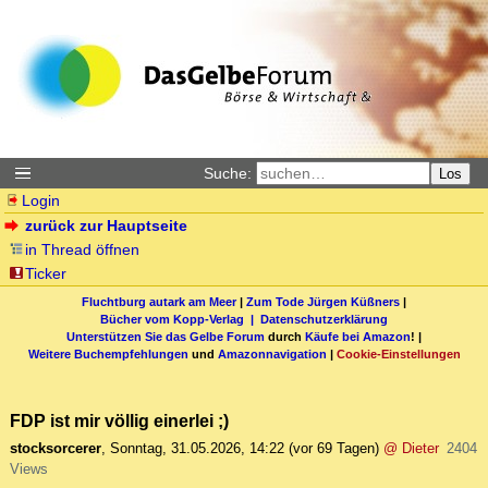
Suche:
Los
Login
zurück zur Hauptseite
in Thread öffnen
Ticker
Fluchtburg autark am Meer
|
Zum Tode Jürgen Küßners
|
Bücher vom Kopp-Verlag |
Datenschutzerklärung
Unterstützen Sie das Gelbe Forum
durch
Käufe bei Amazon
! |
Weitere Buchempfehlungen
und
Amazonnavigation
|
Cookie-Einstellungen
FDP ist mir völlig einerlei ;)
stocksorcerer
,
Sonntag, 31.05.2026, 14:22
(vor 69 Tagen)
@ Dieter
2404
Views