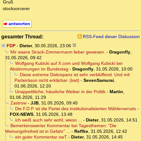
Gruß
stocksorcerer
antworten
gesamter Thread:
RSS-Feed dieser Diskussion
FDP
-
Dieter
,
30.05.2026, 23:06
Mir waere Strack-Zimmermann lieber gewesen.
-
Dragonfly
,
31.05.2026, 09:42
Wolfgang Kubicki auf X.com und Wolfgang Kubicki bei
Abstimmungen im Bundestag
-
Dragonfly
,
31.05.2026, 10:00
Diese extreme Diskrepanz ist sehr verblüffend. Und mit
Parteiräson nicht erklärbar. (kwt)
-
SevenSamurai
,
01.06.2026, 12:20
Unappetitliche, hässliche Weiber in der Politik
-
Martin
,
01.06.2026, 11:29
Zastrow
-
JJB
,
31.05.2026, 09:45
Die F.D.P. ist die Partei des institutionalisierten Wählerverrats
-
FOX-NEWS
,
31.05.2026, 13:48
ich weiß auch sehr wohl, wieso ...
-
Dieter
,
31.05.2026, 14:51
Bemerkenswerter Kommentar bei Tagesthemen: “Die
Meinungsfreiheit ist in Gefahr” ...
-
Reffke
,
31.05.2026, 12:42
ein guter Kommentar owT
-
Dieter
,
31.05.2026, 14:45